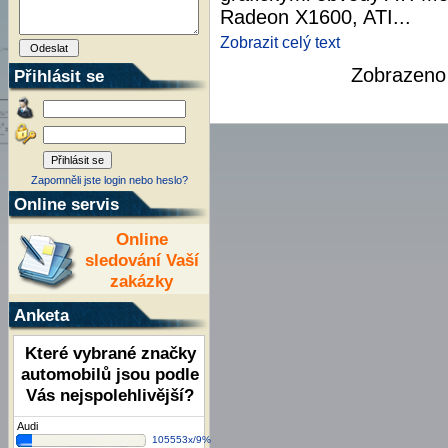
Radeon X1600, ATI...
Zobrazit celý text
Zobrazen
Přihlásit se
Zapomněli jste login nebo heslo?
Online servis
Online
sledování Vaší
zakázky
Anketa
Které vybrané značky
automobilů jsou podle
Vás nejspolehlivější?
Audi
105553x/9%