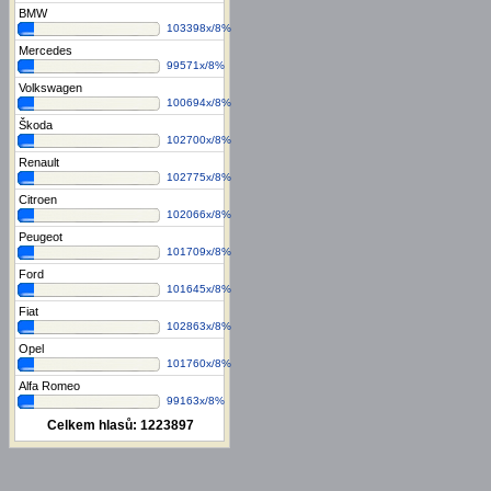
BMW
103398x/8%
Mercedes
99571x/8%
Volkswagen
100694x/8%
Škoda
102700x/8%
Renault
102775x/8%
Citroen
102066x/8%
Peugeot
101709x/8%
Ford
101645x/8%
Fiat
102863x/8%
Opel
101760x/8%
Alfa Romeo
99163x/8%
Celkem hlasů:
1223897