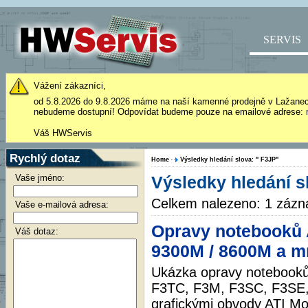
SERVIS
Vážení zákazníci,
od 5.8.2026 do 9.8.2026 máme na naší kamenné prodejně v Lažane
nebudeme dostupní! Odpovídat budeme pouze na emailové adrese: 
Váš HWServis
Rychlý dotaz
Home
Výsledky hledání slova: " F3JP"
Vaše jméno:
Výsledky hledání s
Celkem nalezeno: 1 záz
Vaše e-mailová adresa:
Opravy notebooků 
Váš dotaz:
9300M / 8600M a m
Ukázka opravy notebooků
F3TC, F3M, F3SC, F3SE,
grafickými obvody ATI Mo