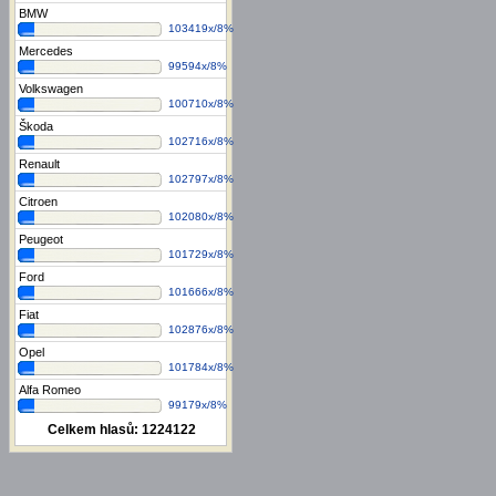
BMW
103419x/8%
Mercedes
99594x/8%
Volkswagen
100710x/8%
Škoda
102716x/8%
Renault
102797x/8%
Citroen
102080x/8%
Peugeot
101729x/8%
Ford
101666x/8%
Fiat
102876x/8%
Opel
101784x/8%
Alfa Romeo
99179x/8%
Celkem hlasů:
1224122