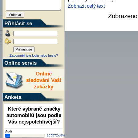
Zobrazit celý text
Zobrazen
Přihlásit se
Zapomněli jste login nebo heslo?
Online servis
Online
sledování Vaší
zakázky
Anketa
Které vybrané značky
automobilů jsou podle
Vás nejspolehlivější?
Audi
105572x/9%