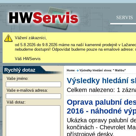
SERVIS
Vážení zákazníci,
od 5.8.2026 do 9.8.2026 máme na naší kamenné prodejně v Lažane
nebudeme dostupní! Odpovídat budeme pouze na emailové adrese: 
Váš HWServis
Rychlý dotaz
Home
Výsledky hledání slova: " Malibu"
Vaše jméno:
Výsledky hledání s
Celkem nalezeno: 1 záz
Vaše e-mailová adresa:
Oprava palubní des
Váš dotaz:
2016 - náhodné výp
Ukázka opravy palubní de
končinách - Chevrolet Ma
přístrojové desky.