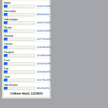
BMW
103370x/8%
Mercedes
99548x/8%
Volkswagen
100673x/8%
Škoda
102679x/8%
Renault
102753x/8%
Citroen
102048x/8%
Peugeot
101689x/8%
Ford
101624x/8%
Fiat
102838x/8%
Opel
101735x/8%
Alfa Romeo
99145x/8%
Celkem hlasů:
1223623