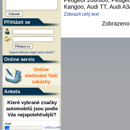
Peugeot 206/806, Peugeot
Kangoo, Audi TT, Audi A3/
Zobrazit celý text
Přihlásit se
Zobrazen
Zapomněli jste login nebo heslo?
Online servis
Online
sledování Vaší
zakázky
Anketa
Které vybrané značky
automobilů jsou podle
Vás nejspolehlivější?
Audi
105521x/9%