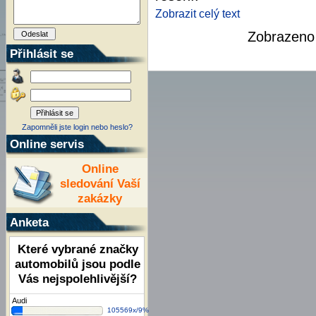
Zobrazit celý text
Zobrazen
Přihlásit se
Zapomněli jste login nebo heslo?
Online servis
Online
sledování Vaší
zakázky
Anketa
Které vybrané značky
automobilů jsou podle
Vás nejspolehlivější?
Audi
105569x/9%