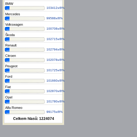
BMW
103412x/8%
Mercedes
99588x/8%
Volkswagen
100708x/8%
Škoda
102715x/8%
Renault
102794x/8%
Citroen
102078x/8%
Peugeot
101725x/8%
Ford
101660x/8%
Fiat
102870x/8%
Opel
101780x/8%
Alfa Romeo
99175x/8%
Celkem hlasů:
1224074