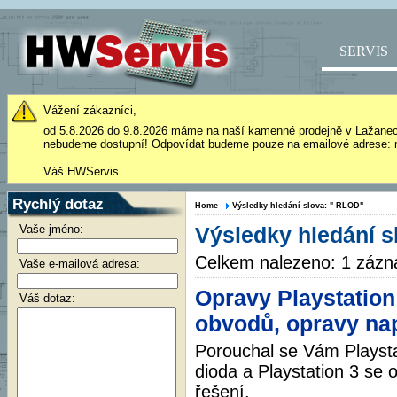
SERVIS
Vážení zákazníci,
od 5.8.2026 do 9.8.2026 máme na naší kamenné prodejně v Lažane
nebudeme dostupní! Odpovídat budeme pouze na emailové adrese: 
Váš HWServis
Rychlý dotaz
Home
Výsledky hledání slova: " RLOD"
Vaše jméno:
Výsledky hledání s
Celkem nalezeno: 1 záz
Vaše e-mailová adresa:
Opravy Playstation
Váš dotaz:
obvodů, opravy nap
Porouchal se Vám Playsta
dioda a Playstation 3 se 
řešení.