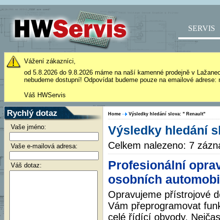
SERVIS
Vážení zákazníci,
od 5.8.2026 do 9.8.2026 máme na naší kamenné prodejně v Lažane
nebudeme dostupní! Odpovídat budeme pouze na emailové adrese: 
Váš HWServis
Rychlý dotaz
Home
Výsledky hledání slova: " Renault"
Vaše jméno:
Výsledky hledání s
Celkem nalezeno: 7 záz
Vaše e-mailová adresa:
Profesionální opra
Váš dotaz:
osobních automobi
Opravujeme přístrojové 
Vám přeprogramovat funk
celé řídící obvody. Nejča