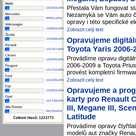
BMW
Přestala Vám fungovat st
103383x/8%
Nezamyká se Vám auto či
Mercedes
99561x/8%
opravy i této specifické e
Volkswagen
100684x/8%
Zobrazit celý text
Škoda
Opravujeme digitál
102689x/8%
Renault
Toyota Yaris 2006-
102767x/8%
Citroen
Provádíme opravu digitáln
102056x/8%
2006-2009 a Toyota Priu
Peugeot
101702x/8%
provést kompletní firmwar
Ford
Zobrazit celý text
101635x/8%
Fiat
Opravujeme a prog
102854x/8%
Opel
karty pro Renault C
101749x/8%
III, Megane III, Sce
Alfa Romeo
99155x/8%
Latitude
Celkem hlasů:
1223773
Provádíme opravy čtyřtla
modelů aut značky Renau