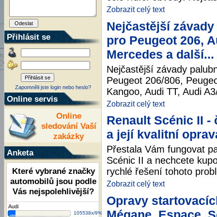
Zobrazit celý text
Nejčastější závady
Přihlásit se
pro Peugeot 206, Au
Mercedes a další...
Nejčastější závady palub
Peugeot 206/806, Peugeot
Zapomněli jste login nebo heslo?
Kangoo, Audi TT, Audi A3/
Online servis
Zobrazit celý text
Online
Renault Scénic II 
sledování Vaší
a její kvalitní oprav
zakázky
Přestala Vám fungovat pa
Anketa
Scénic II a nechcete ku
Které vybrané značky
rychlé řešení tohoto prob
automobilů jsou podle
Zobrazit celý text
Vás nejspolehlivější?
Opravy startovacích
Audi
Mégane, Espace, Sc
105538x/9%