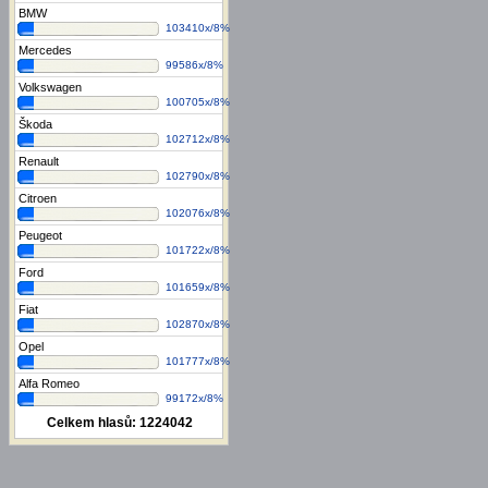
BMW
103410x/8%
Mercedes
99586x/8%
Volkswagen
100705x/8%
Škoda
102712x/8%
Renault
102790x/8%
Citroen
102076x/8%
Peugeot
101722x/8%
Ford
101659x/8%
Fiat
102870x/8%
Opel
101777x/8%
Alfa Romeo
99172x/8%
Celkem hlasů:
1224042