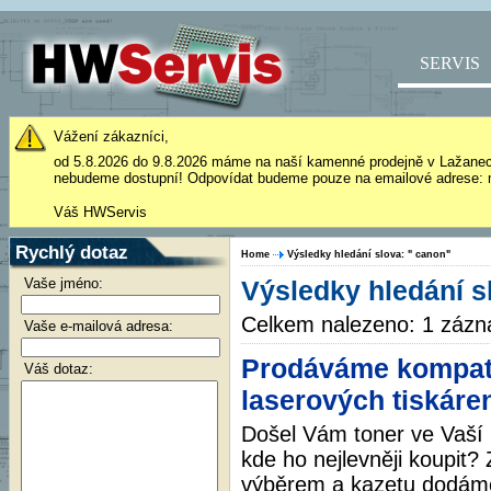
SERVIS
Vážení zákazníci,
od 5.8.2026 do 9.8.2026 máme na naší kamenné prodejně v Lažane
nebudeme dostupní! Odpovídat budeme pouze na emailové adrese: 
Váš HWServis
Rychlý dotaz
Home
Výsledky hledání slova: " canon"
Vaše jméno:
Výsledky hledání s
Celkem nalezeno: 1 záz
Vaše e-mailová adresa:
Prodáváme kompati
Váš dotaz:
laserových tiskáre
Došel Vám toner ve Vaší l
kde ho nejlevněji koupit
výběrem a kazetu dodám