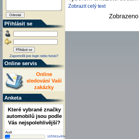
Zobrazit celý text
Zobrazen
Přihlásit se
Zapomněli jste login nebo heslo?
Online servis
Online
sledování Vaší
zakázky
Anketa
Které vybrané značky
automobilů jsou podle
Vás nejspolehlivější?
Audi
105563x/9%