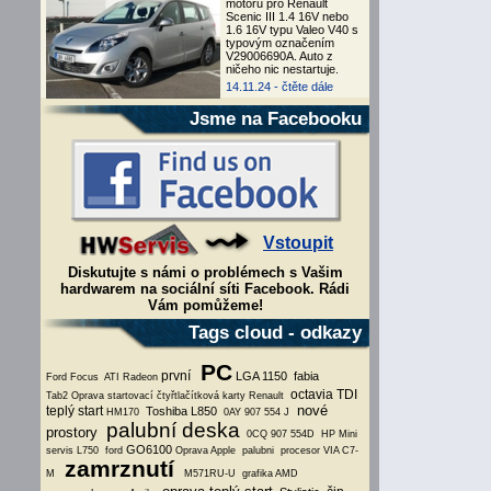
motoru pro Renault
Scenic III 1.4 16V nebo
1.6 16V typu Valeo V40 s
typovým označením
V29006690A. Auto z
ničeho nic nestartuje.
14.11.24 -
čtěte dále
Jsme na Facebooku
Vstoupit
Diskutujte s námi o problémech s Vašim
hardwarem na sociální síti Facebook. Rádi
Vám pomůžeme!
Tags cloud - odkazy
PC
první
LGA 1150
fabia
Ford Focus
ATI Radeon
octavia TDI
Tab2
Oprava startovací čtyřtlačítková karty Renault
nové
teplý start
Toshiba L850
HM170
0AY 907 554 J
palubní deska
prostory
0CQ 907 554D
HP Mini
GO6100
servis L750
ford
Oprava Apple
palubni
procesor VIA C7-
zamrznutí
M
M571RU-U
grafika AMD