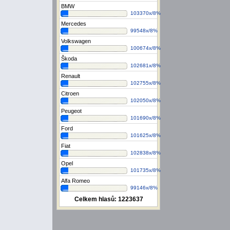
BMW
103370x/8%
Mercedes
99548x/8%
Volkswagen
100674x/8%
Škoda
102681x/8%
Renault
102755x/8%
Citroen
102050x/8%
Peugeot
101690x/8%
Ford
101625x/8%
Fiat
102838x/8%
Opel
101735x/8%
Alfa Romeo
99146x/8%
Celkem hlasů:
1223637