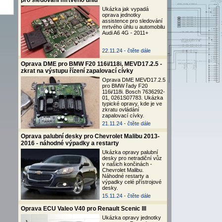
pro sledování mrtvého úhlu
Ukázka jak vypadá
oprava jednotky
assistence pro sledování
mrtvého úhlu u automobilu
Audi A6 4G - 2011+
22.11.24 -
čtěte dále
Oprava DME pro BMW F20 116i/118i, MEVD17.2.5 -
zkrat na výstupu řízení zapalovací cívky
Oprava DME MEVD17.2.5
pro BMW řady F20
116i/118i. Bosch 7636292-
01, 0261S07783. Ukázka
typické opravy, kde je ve
zkratu ovládání
zapalovací cívky.
21.11.24 -
čtěte dále
Oprava palubní desky pro Chevrolet Malibu 2013-
2016 - náhodné výpadky a restarty
Ukázka opravy palubní
desky pro netradiční vůz
v našich končinách -
Chevrolet Malibu.
Náhodné restarty a
výpadky celé přístrojové
desky.
15.11.24 -
čtěte dále
Oprava ECU Valeo V40 pro Renault Scenic III
Ukázka opravy jednotky