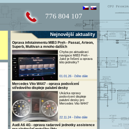
776 804 107
Nejnovější aktuality
Oprava infotainmentu MIB3 Preh - Passat, Arteon,
Superb, Multivan a mnoho dalších
Chyba po aktualizaci
navigace MIB3 Preh -
Jaké je řešení a oprava
této jednotky?
01.01.26 -
čtěte dále
Mercedes Vito W447 - oprava podsvícení
středového displeje palubní desky
Ukázka opravy
podsvícení displeje
palubní desky pro
Mercedes Vito W447
22.11.24 -
čtěte dále
Audi A6 4G - oprava radarové jednotky assistence