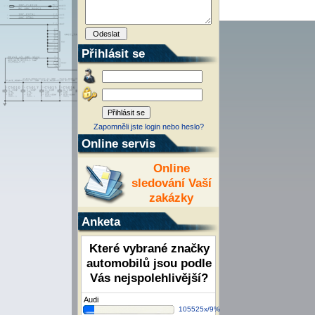
Přihlásit se
Zapomněli jste login nebo heslo?
Online servis
Online
sledování Vaší
zakázky
Anketa
Které vybrané značky
automobilů jsou podle
Vás nejspolehlivější?
Audi
105525x/9%