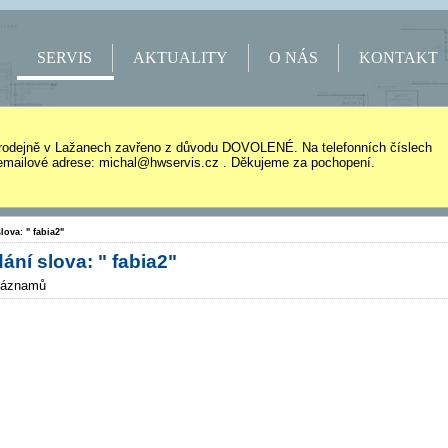
SERVIS
AKTUALITY
O NÁS
KONTAKT
rodejně v Lažanech zavřeno z důvodu DOVOLENÉ. Na telefonních číslech
mailové adrese: michal@hwservis.cz . Děkujeme za pochopení.
lova: " fabia2"
ání slova: " fabia2"
záznamů