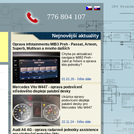
776 804 107
Nejnovější aktuality
Oprava infotainmentu MIB3 Preh - Passat, Arteon,
Superb, Multivan a mnoho dalších
Chyba po aktualizaci
navigace MIB3 Preh -
Jaké je řešení a oprava
této jednotky?
01.01.26 -
čtěte dále
Mercedes Vito W447 - oprava podsvícení
středového displeje palubní desky
Ukázka opravy
podsvícení displeje
palubní desky pro
Mercedes Vito W447
22.11.24 -
čtěte dále
Audi A6 4G - oprava radarové jednotky assistence