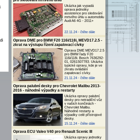
pro sledování mrtvého úhlu
Ukázka jak vypadá
i
oprava jednotky
assistence pro sledování
mrtvého úhlu u automobilu
Audi A6 4G - 2011+
22.11.24 -
čtěte dále
di
Oprava DME pro BMW F20 116i/118i, MEVD17.2.5 -
zkrat na výstupu řízení zapalovací cívky
Oprava DME MEVD17.2.5
pro BMW řady F20
116i/118i. Bosch 7636292-
01, 0261S07783. Ukázka
typické opravy, kde je ve
zkratu ovládání
zapalovací cívky.
21.11.24 -
čtěte dále
Oprava palubní desky pro Chevrolet Malibu 2013-
2016 - náhodné výpadky a restarty
Ukázka opravy palubní
desky pro netradiční vůz
v našich končinách -
Chevrolet Malibu.
Náhodné restarty a
výpadky celé přístrojové
desky.
15.11.24 -
čtěte dále
Oprava ECU Valeo V40 pro Renault Scenic III
Ukázka opravy jednotky