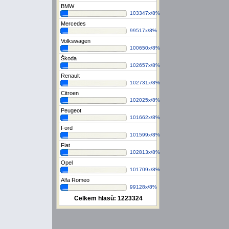
BMW
103347x/8%
Mercedes
99517x/8%
Volkswagen
100650x/8%
Škoda
102657x/8%
Renault
102731x/8%
Citroen
102025x/8%
Peugeot
101662x/8%
Ford
101599x/8%
Fiat
102813x/8%
Opel
101709x/8%
Alfa Romeo
99128x/8%
Celkem hlasů:
1223324