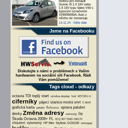
motoru pro Renault
Scenic III 1.4 16V nebo
1.6 16V typu Valeo V40 s
typovým označením
V29006690A. Auto z
ničeho nic nestartuje.
14.11.24 -
čtěte dále
Jsme na Facebooku
Vstoupit
Diskutujte s námi o problémech s Vašim
hardwarem na sociální síti Facebook. Rádi
Vám pomůžeme!
Tags cloud - odkazy
octavia TDI teplý start
výměna displeje
ford
M571RU-U
ciferníky
pájecí stanice
modrá smrt
C-MAX
grafická karta
oprava palubní
palubni
Řečkovice
Změna adresy
desky
čip
samsung
Škoda Octavia 2009+ FL
0CQ 907 554D
HM170
chlazení
vylomený
HP Mini
Stylistic
GO6100
nefunguje
budíky