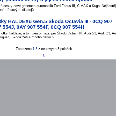
vé desky nové generace automobilů Ford Focus III, C-MAX a Kuga. Nejčastěj
ní středových displejů.
tky HALDEXu Gen.5 Škoda Octavia III - 0CQ 907
7 554J, 0AY 907 554F, 0CQ 907 554H
tky Haldexu, a to i Gen.5, např. pro Škodu Octavii III, Audi S3, Audi Q3, Au
iguan, Skoda Yeti a mnoho dalších...
Zobrazeno
1-3
z celkových 3 položek
1