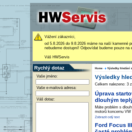
Vážení zákazníci,
od 5.8.2026 do 9.8.2026 máme na naší kamenné p
nebudeme dostupní! Odpovídat budeme pouze na e
Váš HWServis
Rychlý dotaz
Home
Výsledky hledání s
Vaše jméno:
Výsledky hled
Celkem nalezeno: 3 
Vaše e-mailová adresa:
Úprava start
Váš dotaz:
dlouhým tepl
Máte problém s dlouh
motorů koncernu VW -
Zobrazit celý text
Ford Focus II
časté problém