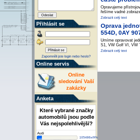
Opravujeme přístrojo
řešíme vadné zobraze
Zobrazit celý text
Přihlásit se
Oprava jedno
554D, 0AY 90
Umíme opravovat jedno
S1, VW Golf VI, VW T
Zobrazit celý text
Zapomněli jste login nebo heslo?
Online servis
Online
sledování Vaší
zakázky
Anketa
Které vybrané značky
automobilů jsou podle
Vás nejspolehlivější?
Audi
105486x/9%