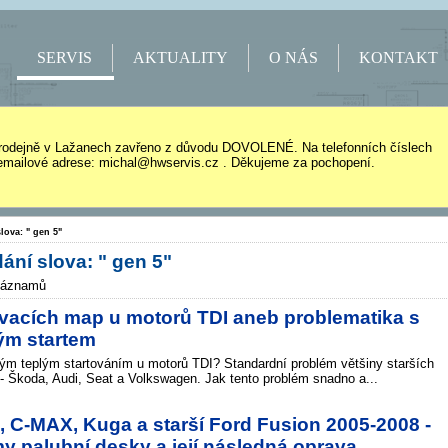
SERVIS
AKTUALITY
O NÁS
KONTAKT
rodejně v Lažanech zavřeno z důvodu DOVOLENÉ. Na telefonních číslech
mailové adrese: michal@hwservis.cz . Děkujeme za pochopení.
lova: " gen 5"
ání slova: " gen 5"
záznamů
ovacích map u motorů TDI aneb problematika s
ým startem
ým teplým startováním u motorů TDI? Standardní problém většiny starších
 Škoda, Audi, Seat a Volkswagen. Jak tento problém snadno a...
I, C-MAX, Kuga a starší Ford Fusion 2005-2008 -
y palubní desky a její následná oprava