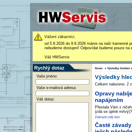
Vážení zákazníci,
od 5.8.2026 do 9.8.2026 máme na naší kamenné p
nebudeme dostupní! Odpovídat budeme pouze na e
Váš HWServis
Rychlý dotaz
Home
Výsledky hledání 
Vaše jméno:
Výsledky hle
Celkem nalezeno: 2 
Vaše e-mailová adresa:
Opravy nabíje
Váš dotaz:
napájením
Přestala Vám z ničeh
(zdá se úplně mrtvý)?
Zobrazit celý text
Časté závady
jejich násled