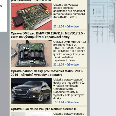
pro sledování mrtvého úhlu
Ukázka jak vypadá
si
oprava jednotky
assistence pro sledování
mrtvého úhlu u automobilu
Audi A6 4G - 2011+
22.11.24 -
čtěte dále
Oprava DME pro BMW F20 116i/118i, MEVD17.2.5 -
zkrat na výstupu řízení zapalovací cívky
Oprava DME MEVD17.2.5
pro BMW řady F20
116i/118i. Bosch 7636292-
01, 0261S07783. Ukázka
typické opravy, kde je ve
zkratu ovládání
zapalovací cívky.
21.11.24 -
čtěte dále
Oprava palubní desky pro Chevrolet Malibu 2013-
2016 - náhodné výpadky a restarty
Ukázka opravy palubní
desky pro netradiční vůz
v našich končinách -
Chevrolet Malibu.
Náhodné restarty a
výpadky celé přístrojové
desky.
15.11.24 -
čtěte dále
Oprava ECU Valeo V40 pro Renault Scenic III
Ukázka opravy jednotky