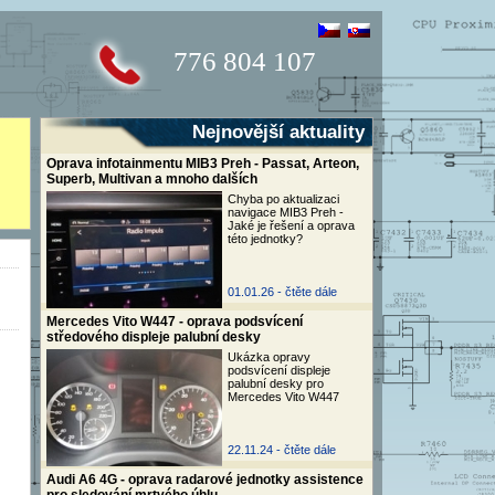
776 804 107
Nejnovější aktuality
Oprava infotainmentu MIB3 Preh - Passat, Arteon,
Superb, Multivan a mnoho dalších
Chyba po aktualizaci
navigace MIB3 Preh -
Jaké je řešení a oprava
této jednotky?
01.01.26 -
čtěte dále
Mercedes Vito W447 - oprava podsvícení
středového displeje palubní desky
Ukázka opravy
podsvícení displeje
palubní desky pro
Mercedes Vito W447
22.11.24 -
čtěte dále
Audi A6 4G - oprava radarové jednotky assistence