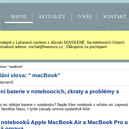
SERVIS
AKTUALITY
O NÁS
KONTAKT
rodejně v Lažanech zavřeno z důvodu DOVOLENÉ. Na telefonních číslech
mailové adrese: michal@hwservis.cz . Děkujeme za pochopení.
slova: " macBook"
dání slova: " macBook"
záznamů
ní baterie v noteboocích, zkraty a problémy s
o nic dobíjet baterie v notebooku? Nejde Vám notebook z ničeho nic zapnout
 Nevěšte hlavu. I tyhle závady umíme spolehlivě řešit.
 notebooků Apple MacBook Air a MacBook Pro a
ná oprava