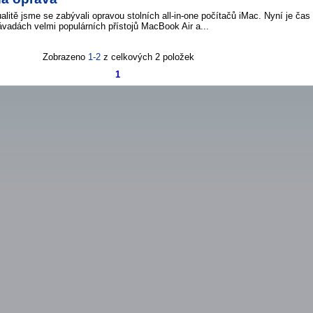
alitě jsme se zabývali opravou stolních all-in-one počítačů iMac. Nyní je čas 
ávadách velmi populárních přístojů MacBook Air a...
Zobrazeno
1-2
z celkových 2 položek
1