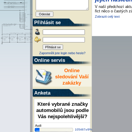
V naší předchozí aktu
řict něco o častých z
Zobrazit celý text
Přihlásit se
Zapomněli jste login nebo heslo?
Online servis
Online
sledování Vaší
zakázky
Anketa
Které vybrané značky
automobilů jsou podle
Vás nejspolehlivější?
Audi
105467x/9%