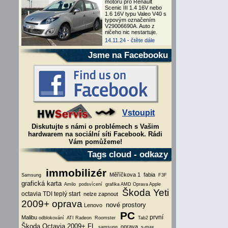
motoru pro Renault
Scenic III 1.4 16V nebo
1.6 16V typu Valeo V40 s
typovým označením
V29006690A. Auto z
ničeho nic nestartuje.
14.11.24 -
čtěte dále
Jsme na Facebooku
Vstoupit
Diskutujte s námi o problémech s Vašim
hardwarem na sociální síti Facebook. Rádi
Vám pomůžeme!
Tags cloud - odkazy
immobilizér
Měříčkova 1
fabia
Samsung
F3F
grafická karta
Amilo
podsvícení
grafika AMD
Oprava Apple
Škoda Yeti
octavia TDI teplý start
nelze zapnout
2009+ oprava
nové prostory
Lenovo
PC
první
Malibu
odblokování
ATI Radeon
Roomster
Tab2
Škoda Octavia 2009+ FL
oprava
samsung
s-max