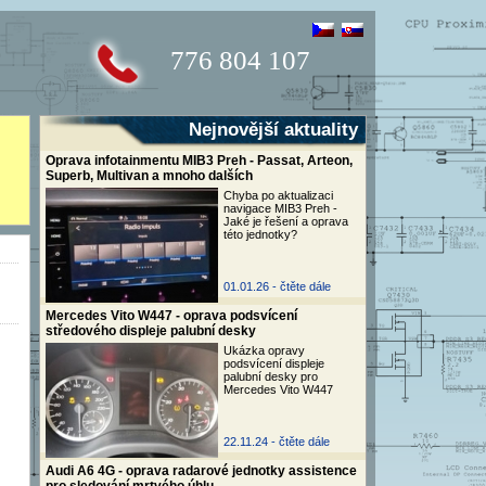
776 804 107
Nejnovější aktuality
Oprava infotainmentu MIB3 Preh - Passat, Arteon,
Superb, Multivan a mnoho dalších
Chyba po aktualizaci
navigace MIB3 Preh -
Jaké je řešení a oprava
této jednotky?
01.01.26 -
čtěte dále
Mercedes Vito W447 - oprava podsvícení
středového displeje palubní desky
Ukázka opravy
podsvícení displeje
palubní desky pro
Mercedes Vito W447
22.11.24 -
čtěte dále
Audi A6 4G - oprava radarové jednotky assistence