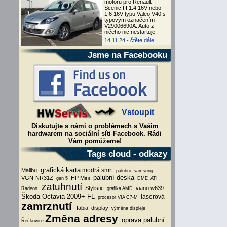
motoru pro Renault
Scenic III 1.4 16V nebo
1.6 16V typu Valeo V40 s
typovým označením
V29006690A. Auto z
ničeho nic nestartuje.
14.11.24 -
čtěte dále
Jsme na Facebooku
Vstoupit
Diskutujte s námi o problémech s Vašim
hardwarem na sociální síti Facebook. Rádi
Vám pomůžeme!
Tags cloud - odkazy
grafická karta
modrá smrt
Malibu
palubni
samsung
palubní deska
VGN-NR31Z
HP Mini
gen 5
DME
ATI
zatuhnutí
Stylistic
viano w639
Radeon
grafika AMD
Škoda Octavia 2009+ FL
laserová
procesor VIA C7-M
zamrznutí
fabia
display
výměna displeje
Změna adresy
oprava palubní
Řečkovice