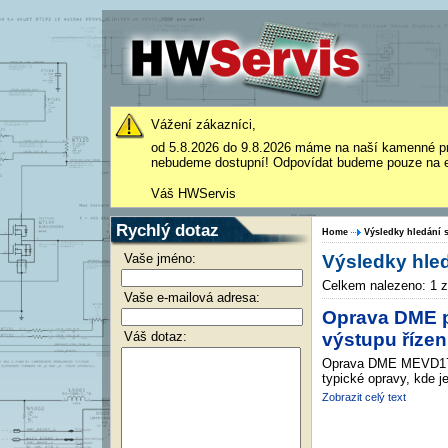
Vážení zákazníci,
od 5.8.2026 do 9.8.2026 máme na naší kamenné p
nebudeme dostupní! Odpovídat budeme pouze na e
Váš HWServis
Rychlý dotaz
Home
Výsledky hledání s
Vaše jméno:
Výsledky hled
Celkem nalezeno: 1 
Vaše e-mailová adresa:
Oprava DME p
Váš dotaz:
výstupu řízen
Oprava DME MEVD17.2
typické opravy, kde j
Zobrazit celý text