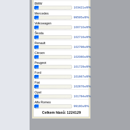
BMW
103421x/8%
Mercedes
99595x/8%
Volkswagen
100710x/8%
Škoda
102716x/8%
Renault
102798x/8%
Citroen
102080x/8%
Peugeot
101729x/8%
Ford
101667x/8%
Fiat
102876x/8%
Opel
101784x/8%
Alfa Romeo
99180x/8%
Celkem hlasů:
1224129