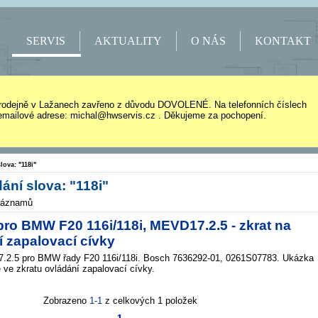
SERVIS
AKTUALITY
O NÁS
KONTAKT
rodejně v Lažanech zavřeno z důvodu DOVOLENÉ. Na telefonních číslech
mailové adrese: michal@hwservis.cz . Děkujeme za pochopení.
lova: "118i"
ání slova: "118i"
záznamů
ro BMW F20 116i/118i, MEVD17.2.5 - zkrat na
í zapalovací cívky
.5 pro BMW řady F20 116i/118i. Bosch 7636292-01, 0261S07783. Ukázka
e ve zkratu ovládání zapalovací cívky.
Zobrazeno
1-1
z celkových 1 položek