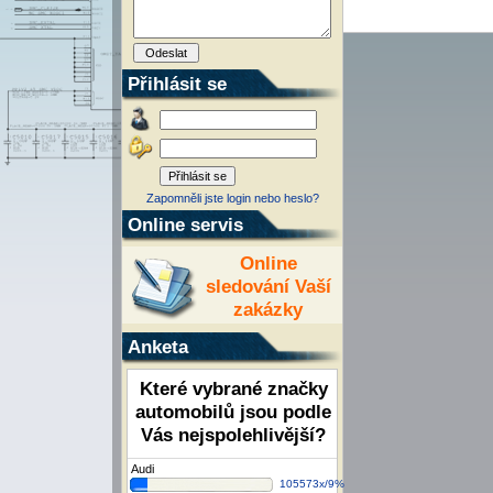
Přihlásit se
Zapomněli jste login nebo heslo?
Online servis
Online
sledování Vaší
zakázky
Anketa
Které vybrané značky
automobilů jsou podle
Vás nejspolehlivější?
Audi
105573x/9%