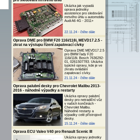
pro sledování mrtvého úhlu
Ukázka jak vypadá
oprava jednotky
assistence pro sledování
mrtvého úhlu u automobilu
Audi A6 4G - 2011+
22.11.24 -
čtěte dále
Oprava DME pro BMW F20 116i/118i, MEVD17.2.5 -
zkrat na výstupu řízení zapalovací cívky
Oprava DME MEVD17.2.5
pro BMW řady F20
116i/118i. Bosch 7636292-
01, 0261S07783. Ukázka
typické opravy, kde je ve
zkratu ovládání
zapalovací cívky.
21.11.24 -
čtěte dále
Oprava palubní desky pro Chevrolet Malibu 2013-
2016 - náhodné výpadky a restarty
Ukázka opravy palubní
desky pro netradiční vůz
v našich končinách -
Chevrolet Malibu.
Náhodné restarty a
výpadky celé přístrojové
desky.
15.11.24 -
čtěte dále
Oprava ECU Valeo V40 pro Renault Scenic III
Ukázka opravy jednotky