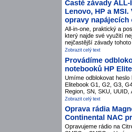
Časté závady ALL-
Lenovo, HP a MSI. 
opravy napájecích 
All-in-one, praktický a po
který najde své využití ne
nejčastější závady tohot
Zobrazit celý text
Provádíme odbloko
notebooků HP Elite
Umíme odblokovat heslo 
Elitebook G1, G2, G3, G
Region, SN, SKU, UUID, 
Zobrazit celý text
Oprava rádia Magn
Continental NAC pr
Opravujeme rádio na Citr