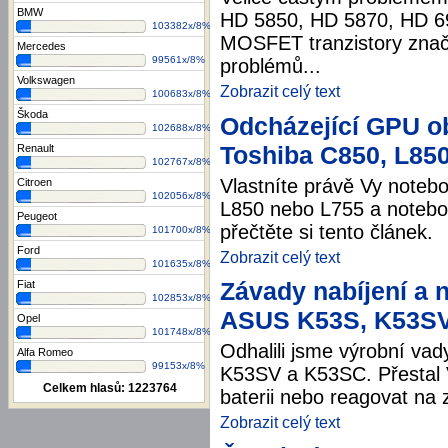
BMW
HD 5850, HD 5870, HD 69
103382x/8%
MOSFET tranzistory znač
Mercedes
99561x/8%
problémů...
Volkswagen
Zobrazit celý text
100683x/8%
Škoda
Odcházející GPU o
102688x/8%
Toshiba C850, L850
Renault
102767x/8%
Vlastníte právě Vy noteb
Citroen
102056x/8%
L850 nebo L755 a notebo
Peugeot
přečtěte si tento článek.
101700x/8%
Ford
Zobrazit celý text
101635x/8%
Závady nabíjení a 
Fiat
102853x/8%
ASUS K53S, K53S
Opel
101748x/8%
Odhalili jsme výrobní va
Alfa Romeo
99153x/8%
K53SV a K53SC. Přestal Vá
Celkem hlasů:
1223764
baterii nebo reagovat na z
Zobrazit celý text