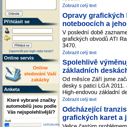
Zobrazit celý text
Opravy grafických 
Přihlásit se
noteboocích a jeho
V poslední době zazname
grafických obvodů ATI R
3470.
Zapomněli jste login nebo heslo?
Zobrazit celý text
Online servis
Spolehlivě výměnu
Online
základních deskác
sledování Vaší
Od měsíce Září jsme zača
zakázky
desky s patici LGA 2011.
Anketa
High-endovou základní de
Zobrazit celý text
Které vybrané značky
automobilů jsou podle
Odcházející tranzis
Vás nejspolehlivější?
grafických karet a 
Audi
Velice častým problémem
105538x/9%