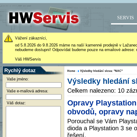
SERVIS
Vážení zákazníci,
od 5.8.2026 do 9.8.2026 máme na naší kamenné prodejně v Lažane
nebudeme dostupní! Odpovídat budeme pouze na emailové adrese: 
Váš HWServis
Rychlý dotaz
Home
Výsledky hledání slova: "NAC"
Vaše jméno:
Výsledky hledání s
Celkem nalezeno: 10 zá
Vaše e-mailová adresa:
Opravy Playstation
Váš dotaz:
obvodů, opravy nap
Porouchal se Vám Playsta
dioda a Playstation 3 se 
řešení.