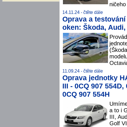
ničeho 
14.11.24 -
čtěte dále
Oprava a testování
oken: Škoda, Audi,
Provád
jednot
(Škoda
modelu
Octavia
11.09.24 -
čtěte dále
Oprava jednotky H
III - 0CQ 907 554D,
0CQ 907 554H
Umíme 
a to i 
III, A
Golf V