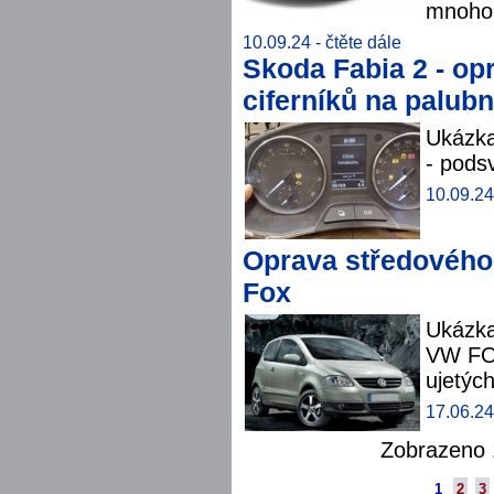
mnoho 
10.09.24 -
čtěte dále
Skoda Fabia 2 - opr
ciferníků na palub
Ukázka
- podsv
10.09.24
Oprava středového
Fox
Ukázka
VW FOX
ujetých
17.06.24
Zobrazeno
1
2
3