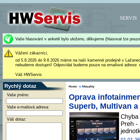
SERVIS
Vaše hlasování v anketě bylo uloženo, děkujeme (hlasovat lze pouze
Vážení zákazníci,
od 5.8.2026 do 9.8.2026 máme na naší kamenné prodejně v Lažane
nebudeme dostupní! Odpovídat budeme pouze na emailové adrese: 
Váš HWServis
Rychlý dotaz
Home
Aktuality
Vaše jméno:
Oprava infotainmen
Superb, Multivan a
Vaše e-mailová adresa:
Chyba 
Váš dotaz:
Preh - 
jednot
01.01.26