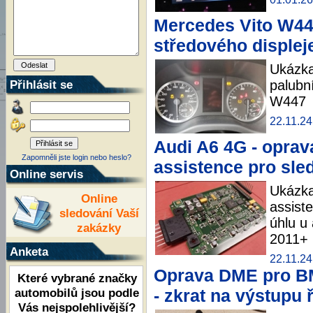
Mercedes Vito W44
středového displej
Ukázka
Přihlásit se
palubn
W447
22.11.24
Audi A6 4G - oprav
Zapomněli jste login nebo heslo?
assistence pro sle
Online servis
Ukázka
Online
assist
sledování Vaší
úhlu u
zakázky
2011+
Anketa
22.11.24
Oprava DME pro BM
Které vybrané značky
automobilů jsou podle
- zkrat na výstupu 
Vás nejspolehlivější?