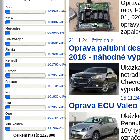
Oprav
Audi
řady F
105541x/9%
01, 02
BMW
103387x/8%
opravy
Mercedes
zapalo
99564x/8%
Volkswagen
21.11.24 -
čtěte dále
100684x/8%
Oprava palubní des
Škoda
102691x/8%
2016 - náhodné výp
Renault
102769x/8%
Ukázka
Citroen
netrad
102058x/8%
Chevro
Peugeot
101705x/8%
výpadk
Ford
101636x/8%
15.11.24
Fiat
Oprava ECU Valeo V
102855x/8%
Opel
Ukázka
101754x/8%
Renaul
Alfa Romeo
99156x/8%
16V ty
Celkem hlasů:
1223800
označe