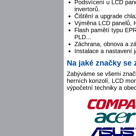
Podsvícení u LCD pane
invertorů.
Čištění a upgrade chla
Výměna LCD panelů, H
Flash pamětí typu 
PLD...
Záchrana, obnova a zá
Instalace a nastavení j
Na jaké značky se
Zabýváme se všemi značk
herních konzolí, LCD moni
výpočetní techniky a obec