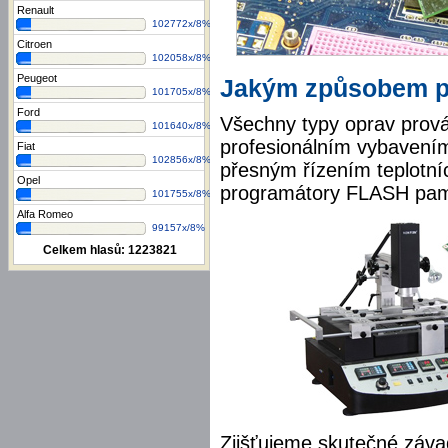
Renault
102772x/8%
Citroen
102058x/8%
Peugeot
Jakým způsobem p
101705x/8%
Ford
Všechny typy oprav prov
101640x/8%
profesionálním vybavením,
Fiat
102856x/8%
přesným řízením teplotních
Opel
programátory FLASH pamě
101755x/8%
Alfa Romeo
99157x/8%
Celkem hlasů:
1223821
Zjišťujeme skutečné záva