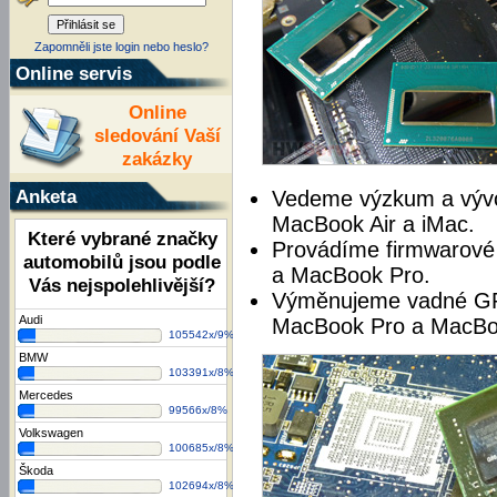
Zapomněli jste login nebo heslo?
Online servis
Online
sledování Vaší
zakázky
Anketa
Vedeme výzkum a vývo
MacBook Air a iMac.
Které vybrané značky
Provádíme firmwarové 
automobilů jsou podle
a MacBook Pro.
Vás nejspolehlivější?
Výměnujeme vadné GP
Audi
MacBook Pro a MacBoo
105542x/9%
BMW
103391x/8%
Mercedes
99566x/8%
Volkswagen
100685x/8%
Škoda
102694x/8%