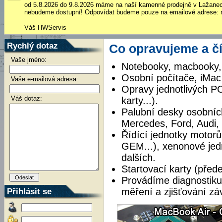
od 5.8.2026 do 9.8.2026 máme na naší kamenné prodejně v Lažane
nebudeme dostupní! Odpovídat budeme pouze na emailové adrese: 
Váš HWServis
Rychlý dotaz
Co opravujeme a č
Vaše jméno:
Notebooky, macbooky, 
Osobní počítače, iMac
Vaše e-mailová adresa:
Opravy jednotlivých P
Váš dotaz:
karty...).
Palubní desky osobníc
Mercedes, Ford, Audi,
Řídící jednotky motorů
GEM...), xenonové jed
dalších.
Startovací karty (před
Provádíme diagnostiku
Přihlásit se
měření a zjišťování z