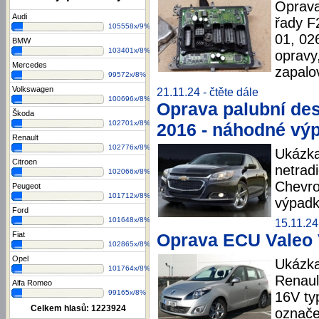
Oprav
Audi
řady F
105558x/9%
01, 02
BMW
103401x/8%
opravy
Mercedes
zapalo
99572x/8%
Volkswagen
21.11.24 -
čtěte dále
100696x/8%
Oprava palubní des
Škoda
102701x/8%
2016 - náhodné výp
Renault
102776x/8%
Ukázka
Citroen
netrad
102066x/8%
Chevro
Peugeot
101712x/8%
výpadk
Ford
101648x/8%
15.11.24
Fiat
Oprava ECU Valeo V
102865x/8%
Opel
Ukázka
101764x/8%
Renaul
Alfa Romeo
99165x/8%
16V ty
Celkem hlasů:
1223924
označe