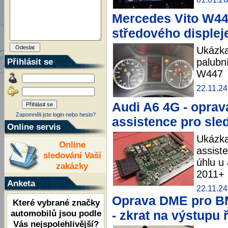
Mercedes Vito W44
středového displej
Ukázka
Přihlásit se
palubn
W447
22.11.24
Audi A6 4G - oprav
Zapomněli jste login nebo heslo?
assistence pro sle
Online servis
Ukázka
Online
assist
sledování Vaší
úhlu u
zakázky
2011+
Anketa
22.11.24
Oprava DME pro BM
Které vybrané značky
automobilů jsou podle
- zkrat na výstupu 
Vás nejspolehlivější?