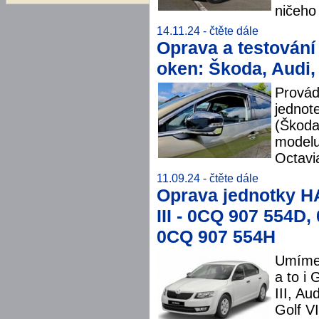
ničeho 
14.11.24 -
čtěte dále
Oprava a testování
oken: Škoda, Audi,
Provád
jednot
(Škoda
modelu
Octavia
11.09.24 -
čtěte dále
Oprava jednotky H
III - 0CQ 907 554D,
0CQ 907 554H
Umíme 
a to i 
III, A
Golf V