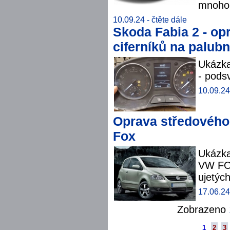
mnoho 
10.09.24 -
čtěte dále
Skoda Fabia 2 - opr
ciferníků na palub
Ukázka
- podsv
10.09.24
Oprava středového
Fox
Ukázka
VW FOX
ujetých
17.06.24
Zobrazeno
1
2
3