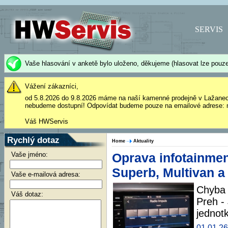
SERVIS
Vaše hlasování v anketě bylo uloženo, děkujeme (hlasovat lze pouze
Vážení zákazníci,
od 5.8.2026 do 9.8.2026 máme na naší kamenné prodejně v Lažane
nebudeme dostupní! Odpovídat budeme pouze na emailové adrese: 
Váš HWServis
Rychlý dotaz
Home
Aktuality
Vaše jméno:
Oprava infotainmen
Superb, Multivan a
Vaše e-mailová adresa:
Chyba 
Váš dotaz:
Preh - 
jednot
01.01.26