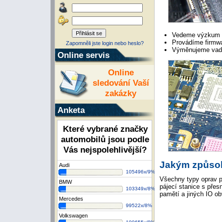
Vedeme výzkum a
Provádíme firmwa
Zapomněli jste login nebo heslo?
Výměnujeme vadn
Online servis
Online
sledování Vaší
zakázky
Anketa
Které vybrané značky
automobilů jsou podle
Vás nejspolehlivější?
Jakým způso
Audi
105496x/9%
Všechny typy oprav p
BMW
pájecí stanice s přes
103349x/8%
pamětí a jiných IO o
Mercedes
99522x/8%
Volkswagen