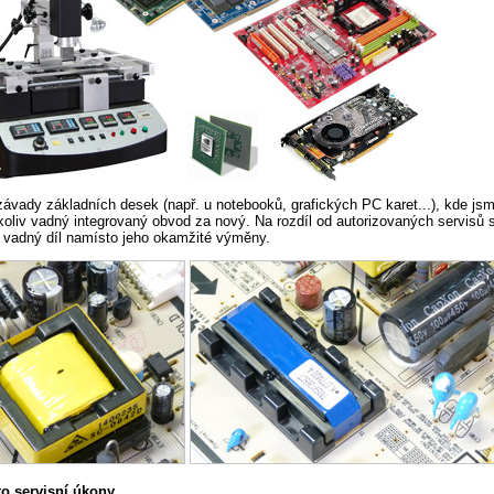
ávady základních desek (např. u notebooků, grafických PC karet...), kde js
koliv vadný integrovaný obvod za nový. Na rozdíl od autorizovaných servisů 
 vadný díl namísto jeho okamžité výměny.
o servisní úkony