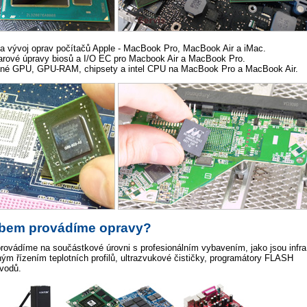
 vývoj oprav počítačů Apple - MacBook Pro, MacBook Air a iMac.
rové úpravy biosů a I/O EC pro Macbook Air a MacBook Pro.
é GPU, GPU-RAM, chipsety a intel CPU na MacBook Pro a MacBook Air.
bem provádíme opravy?
rovádíme na součástkové úrovni s profesionálním vybavením, jako jsou infra
ným řízením teplotních profilů, ultrazvukové čističky, programátory FLASH
bvodů.