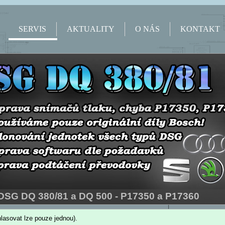
SERVIS
AKTUALITY
O NÁS
KONTAKT
lasovat lze pouze jednou).