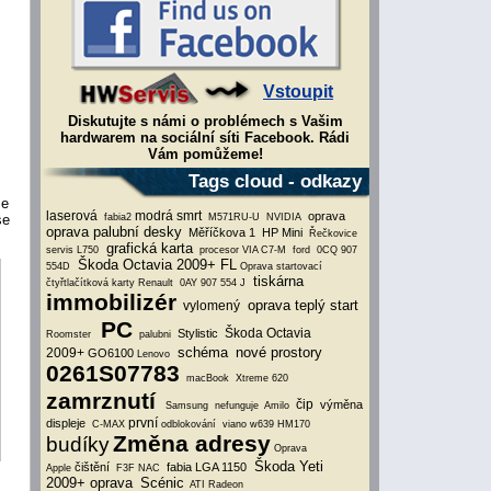
Vstoupit
Diskutujte s námi o problémech s Vašim
hardwarem na sociální síti Facebook. Rádi
Vám pomůžeme!
Tags cloud - odkazy
me
laserová
modrá smrt
oprava
se
fabia2
M571RU-U
NVIDIA
oprava palubní desky
Měříčkova 1
HP Mini
Řečkovice
grafická karta
servis L750
procesor VIA C7-M
ford
0CQ 907
Škoda Octavia 2009+ FL
554D
Oprava startovací
tiskárna
čtyřtlačítková karty Renault
0AY 907 554 J
immobilizér
oprava teplý start
vylomený
PC
Škoda Octavia
Stylistic
Roomster
palubni
schéma
nové prostory
2009+
GO6100
Lenovo
0261S07783
macBook
Xtreme 620
zamrznutí
čip
výměna
Samsung
nefunguje
Amilo
první
displeje
C-MAX
odblokování
viano w639
HM170
Změna adresy
budíky
Oprava
Škoda Yeti
čištění
fabia
LGA 1150
Apple
F3F
NAC
2009+ oprava
Scénic
ATI Radeon