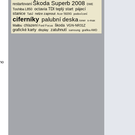
Škoda Superb 2008
restartovaní
DME
octavia TDI teplý start
pájecí
Toshiba L850
stanice
nelze zapnout
Tab2
Acer 5920G
podsvícení
ciferníky
palubní deska
toner
s-max
chlazení
škoda
Malibu
VGN-NR31Z
Ford Focus
grafické karty
zatuhnutí
display
samsung
grafika AMD
ho