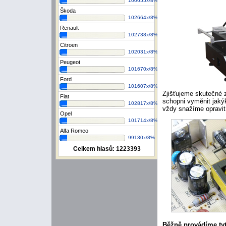
100655x/8%
Škoda
102664x/8%
Renault
102738x/8%
Citroen
102031x/8%
Peugeot
101670x/8%
Ford
101607x/8%
Zjišťujeme skutečné z
Fiat
schopni vyměnit jaký
102817x/8%
vždy snažíme opravit
Opel
101714x/8%
Alfa Romeo
99130x/8%
Celkem hlasů:
1223393
Běžně provádíme tyt