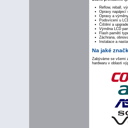
Reflow, reball, 
Opravy napájecí č
Opravy a výměny
Podsvícení u LCD
Čištění a upgrad
Výměna LCD pane
Flash pamětí t
Záchrana, obnova
Instalace a nasta
Na jaké znač
Zabýváme se všemi zn
hardwaru v oblasti vý