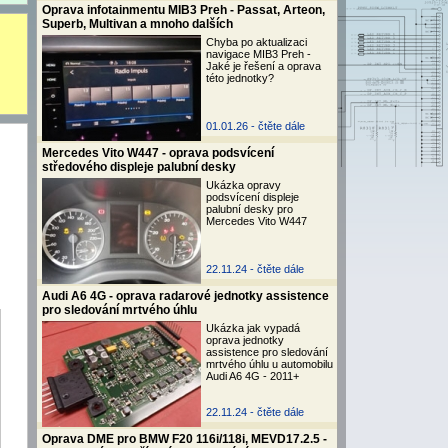
Oprava infotainmentu MIB3 Preh - Passat, Arteon,
Superb, Multivan a mnoho dalších
Chyba po aktualizaci
navigace MIB3 Preh -
Jaké je řešení a oprava
této jednotky?
01.01.26 -
čtěte dále
Mercedes Vito W447 - oprava podsvícení
středového displeje palubní desky
Ukázka opravy
podsvícení displeje
palubní desky pro
Mercedes Vito W447
22.11.24 -
čtěte dále
Audi A6 4G - oprava radarové jednotky assistence
pro sledování mrtvého úhlu
Ukázka jak vypadá
oprava jednotky
assistence pro sledování
mrtvého úhlu u automobilu
Audi A6 4G - 2011+
22.11.24 -
čtěte dále
Oprava DME pro BMW F20 116i/118i, MEVD17.2.5 -