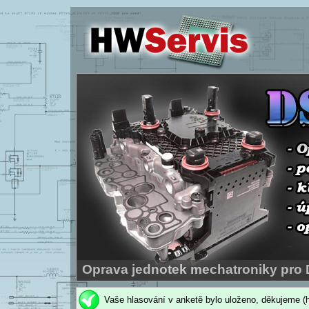
Vaše hlasování v anketě bylo uloženo, děkujeme (h