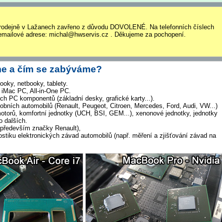
rodejně v Lažanech zavřeno z důvodu DOVOLENÉ. Na telefonních číslech
mailové adrese: michal@hwservis.cz . Děkujeme za pochopení.
e a čím se zabýváme?
oky, netbooky, tablety.
 iMac PC, All-in-One PC.
ch PC komponentů (základní desky, grafické karty...).
obních automobilů (Renault, Peugeot, Citroen, Mercedes, Ford, Audi, VW...)
motorů, komfortní jednotky (UCH, BSI, GEM...), xenonové jednotky, jednotky
 dalších.
 (především značky Renault),
stiku elektronických závad automobilů (např. měření a zjišťování závad na