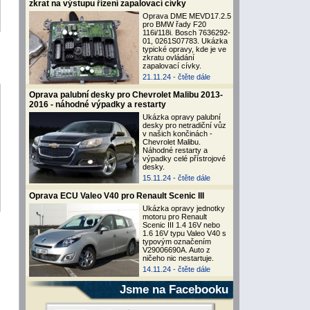
zkrat na výstupu řízení zapalovací cívky
Oprava DME MEVD17.2.5
pro BMW řady F20
116i/118i. Bosch 7636292-
01, 0261S07783. Ukázka
typické opravy, kde je ve
zkratu ovládání
zapalovací cívky.
21.11.24 -
čtěte dále
Oprava palubní desky pro Chevrolet Malibu 2013-
2016 - náhodné výpadky a restarty
Ukázka opravy palubní
desky pro netradiční vůz
v našich končinách -
Chevrolet Malibu.
Náhodné restarty a
výpadky celé přístrojové
desky.
15.11.24 -
čtěte dále
Oprava ECU Valeo V40 pro Renault Scenic III
Ukázka opravy jednotky
motoru pro Renault
Scenic III 1.4 16V nebo
1.6 16V typu Valeo V40 s
typovým označením
V29006690A. Auto z
ničeho nic nestartuje.
14.11.24 -
čtěte dále
Jsme na Facebooku