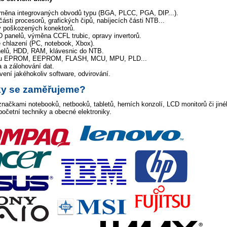
výměna integrovaných obvodů typu (BGA, PLCC, PGA, DIP...).
ásti procesorů, grafických čipů, nabíjecích části NTB...
 poškozených konektorů.
 panelů, výměna CCFL trubic, opravy invertorů.
e chlazení (PC, notebook, Xbox).
lů, HDD, RAM, klávesnic do NTB.
ypu EPROM, EEPROM, FLASH, MCU, MPU, PLD...
 a zálohování dat.
vení jakéhokoliv software, odvirování.
ky se zaměřujeme?
ačkami notebooků, netbooků, tabletů, herních konzolí, LCD monitorů či jiné
početní techniky a obecné elektroniky.