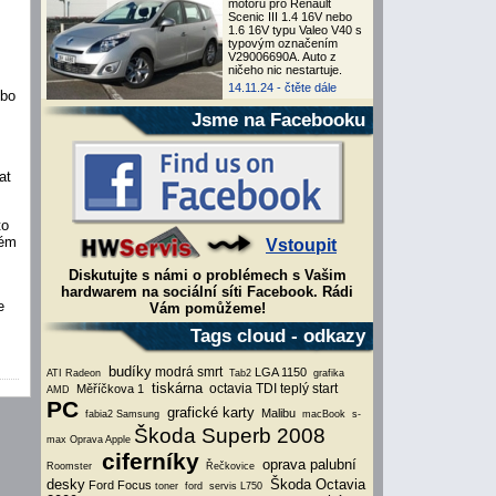
motoru pro Renault
Scenic III 1.4 16V nebo
1.6 16V typu Valeo V40 s
typovým označením
V29006690A. Auto z
ničeho nic nestartuje.
14.11.24 -
čtěte dále
ebo
Jsme na Facebooku
at
to
rém
Vstoupit
Diskutujte s námi o problémech s Vašim
hardwarem na sociální síti Facebook. Rádi
e
Vám pomůžeme!
Tags cloud - odkazy
budíky
modrá smrt
LGA 1150
ATI Radeon
Tab2
grafika
tiskárna
octavia TDI teplý start
Měříčkova 1
AMD
PC
grafické karty
Malibu
fabia2
Samsung
macBook
s-
Škoda Superb 2008
max
Oprava Apple
ciferníky
oprava palubní
Roomster
Řečkovice
desky
Škoda Octavia
Ford Focus
toner
ford
servis L750