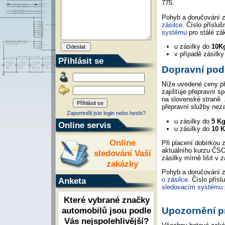
775.
Pohyb a doručování 
zásilce
. Číslo příslu
systému
pro stálé zá
u zásilky do
10K
v případě zásilk
Přihlásit se
Dopravní pod
Níže uvedené ceny př
zajišťuje přepravní s
na slovenské straně.
přepravní služby nez
Zapomněli jste login nebo heslo?
u zásilky do
5 K
Online servis
u zásilky do
10 
Online
Při placení dobírkou 
aktuálního kurzu ČSO
sledování Vaší
zásilky mírně lišit v 
zakázky
Pohyb a doručování z
Anketa
o zásilce
. Číslo přís
sledovacím systému
Které vybrané značky
Upozornění p
automobilů jsou podle
Vás nejspolehlivější?