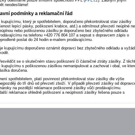
zky odesíláme pouze smluvní společností PPL (
PPL.cz
). Žádným jiným
ět neodesíláme!
vní podmínky a reklamační řád
je kupujícímu, který je spotřebitelem, doporučeno překontrolovat stav zásilky
šenost lepící pásky, poškození krabice, atd.) a odmítnout převzetí neúplné n
eúplnou nebo poškozenou zásilku je doporučeno bez zbytečného odkladu
prodávajícímu na telefonu +420 776 804 107 a sepsat s dopravcem zápis o
eprodleně poslat do 24 hodin e-mailem prodávajícímu.
 je kupujícímu doporučeno oznámit dopravci bez zbytečného odkladu a vyžád
kodě.
esvědčit se o skutečném stavu poškození či částečné ztráty zásilky. Z těch
kupujícímu s poškozenou zásilkou nemanipulovat a zachovat i obal, ve kte
silka doručena.
není spotřebitelem, platí povinnost překontrolovat stav zásilky dle výše
jpozději do tří dnů od převzetí zboží. V případě převzetí zásilky od dopravc
nároky na pozdější reklamace poškozené zásilky vůči prodávajícímu.
další reklamace ohledně poškození a neúplnosti zásilky řešena pouze s