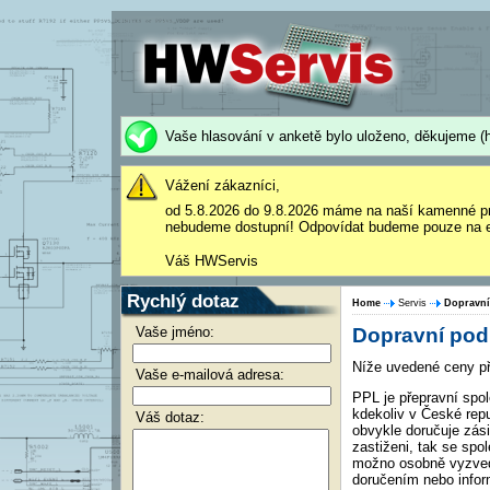
Vaše hlasování v anketě bylo uloženo, děkujeme (h
Vážení zákazníci,
od 5.8.2026 do 9.8.2026 máme na naší kamenné p
nebudeme dostupní! Odpovídat budeme pouze na e
Váš HWServis
Rychlý dotaz
Home
Servis
Dopravn
Vaše jméno:
Dopravní pod
Níže uvedené ceny př
Vaše e-mailová adresa:
PPL je přepravní spo
kdekoliv v České rep
Váš dotaz:
obvykle doručuje zás
zastiženi, tak se spo
možno osobně vyzved
doručením nebo infor