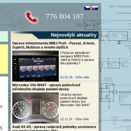
776 804 107
Nejnovější aktuality
Oprava infotainmentu MIB3 Preh - Passat, Arteon,
Superb, Multivan a mnoho dalších
Chyba po aktualizaci
navigace MIB3 Preh -
Jaké je řešení a oprava
této jednotky?
01.01.26 -
čtěte dále
Mercedes Vito W447 - oprava podsvícení
středového displeje palubní desky
Ukázka opravy
podsvícení displeje
palubní desky pro
Mercedes Vito W447
to
22.11.24 -
čtěte dále
s
Audi A6 4G - oprava radarové jednotky assistence
75