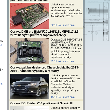
pro sledování mrtvého úhlu
Ukázka jak vypadá
oprava jednotky
assistence pro sledování
mrtvého úhlu u automobilu
Audi A6 4G - 2011+
22.11.24 -
čtěte dále
Oprava DME pro BMW F20 116i/118i, MEVD17.2.5 -
zkrat na výstupu řízení zapalovací cívky
Oprava DME MEVD17.2.5
ko
pro BMW řady F20
ia
116i/118i. Bosch 7636292-
01, 0261S07783. Ukázka
typické opravy, kde je ve
zkratu ovládání
zapalovací cívky.
21.11.24 -
čtěte dále
Oprava palubní desky pro Chevrolet Malibu 2013-
dle
2016 - náhodné výpadky a restarty
Ukázka opravy palubní
desky pro netradiční vůz
v našich končinách -
ce
Chevrolet Malibu.
Náhodné restarty a
výpadky celé přístrojové
desky.
15.11.24 -
čtěte dále
Oprava ECU Valeo V40 pro Renault Scenic III
Ukázka opravy jednotky