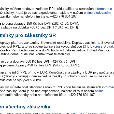
zásilky můžete sledovat zadáním PPL kódu balíku na stránkách
informace o
šné zásilky, která je od nás expedována, najdete v našem
online sledovacím
kazníky nebo na telefonním čísle: +420 776 804 107.
g
je cena dopravy 150 Kč bez DPH (182 Kč vč. DPH).
y a platby na dobírku +35Kč bez DPH (43Kč vč. DPH).
mínky pro zákazníky SR
epravy platí pro zákazníky Slovenské republiky. Dopravu zásilek na Slovens
polečnost
PPL
, a to ve spolupráci se zásilkovou službou
DHL Express Slovak
 Zásilka Vám bude doručena do 48 hodin od data expedice. Pokud Vás řidič
astihne doma, bude Vás kontaktovat telefonicky.
g
je cena dopravy 350 Kč bez DPH (424 Kč vč. DPH).
Kg
je cena dopravy 450 Kč bez DPH (545 Kč vč. DPH).
zaplatíte řidičí PPL přímo v EUR. Konečná cena zásilky v EUR je vypočtena 
B (devízy - nákup) v den expedice zásilky. Z tohoto důvodu se může cena
závislosti na výkyvech kurzu.
ásilky můžete opět sledovat zadáním PPL kódu balíku na stránkách
informa
lušné zásilky, která je od nás expedována, najdete vždy v našem
online
pro stálé zákazníky nebo na telefonním čísle: +420 776 804 107.
ro všechny zákazníky