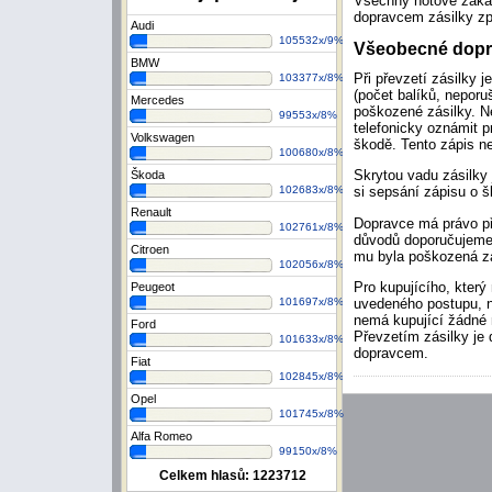
Všechny hotové zaká
dopravcem zásilky zp
Audi
105532x/9%
Všeobecné dopra
BMW
Při převzetí zásilky 
103377x/8%
(počet balíků, neporu
Mercedes
poškozené zásilky. N
99553x/8%
telefonicky oznámit 
Volkswagen
škodě. Tento zápis n
100680x/8%
Skrytou vadu zásilky
Škoda
102683x/8%
si sepsání zápisu o š
Renault
Dopravce má právo př
102761x/8%
důvodů doporučujeme 
Citroen
mu byla poškozená zá
102056x/8%
Pro kupujícího, který 
Peugeot
uvedeného postupu, ne
101697x/8%
nemá kupující žádné 
Ford
Převzetím zásilky je 
101633x/8%
dopravcem.
Fiat
102845x/8%
Opel
101745x/8%
Alfa Romeo
99150x/8%
Celkem hlasů:
1223712