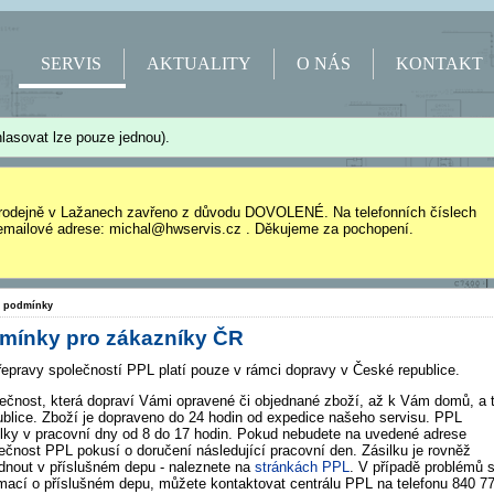
SERVIS
AKTUALITY
O NÁS
KONTAKT
lasovat lze pouze jednou).
rodejně v Lažanech zavřeno z důvodu DOVOLENÉ. Na telefonních číslech
mailové adrese: michal@hwservis.cz . Děkujeme za pochopení.
í podmínky
mínky pro zákazníky ČR
epravy společností PPL platí pouze v rámci dopravy v České republice.
lečnost, která dopraví Vámi opravené či objednané zboží, až k Vám domů, a 
ublice. Zboží je dopraveno do 24 hodin od expedice našeho servisu. PPL
ilky v pracovní dny od 8 do 17 hodin. Pokud nebudete na uvedené adrese
lečnost PPL pokusí o doručení následující pracovní den. Zásilku je rovněž
nout v příslušném depu - naleznete na
stránkách PPL
. V případě problémů 
mací o příslušném depu, můžete kontaktovat centrálu PPL na telefonu 840 7