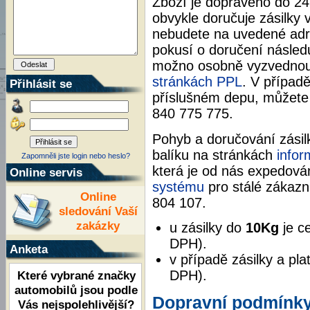
Zboží je dopraveno do 24
obvykle doručuje zásilky 
nebudete na uvedené adre
pokusí o doručení následu
možno osobně vyzvednout
stránkách PPL
. V případ
Přihlásit se
příslušném depu, můžete 
840 775 775.
Pohyb a doručování zási
balíku na stránkách
infor
Zapomněli jste login nebo heslo?
která je od nás expedov
Online servis
systému
pro stálé zákazn
Online
804 107.
sledování Vaší
zakázky
u zásilky do
10Kg
je c
DPH).
Anketa
v případě zásilky a p
DPH).
Které vybrané značky
automobilů jsou podle
Dopravní podmínky
Vás nejspolehlivější?