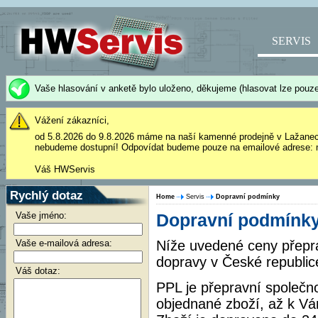
SERVIS
Vaše hlasování v anketě bylo uloženo, děkujeme (hlasovat lze pouze
Vážení zákazníci,
od 5.8.2026 do 9.8.2026 máme na naší kamenné prodejně v Lažane
nebudeme dostupní! Odpovídat budeme pouze na emailové adrese: 
Váš HWServis
Rychlý dotaz
Home
Servis
Dopravní podmínky
Vaše jméno:
Dopravní podmínky
Vaše e-mailová adresa:
Níže uvedené ceny přepra
dopravy v České republic
Váš dotaz:
PPL je přepravní společn
objednané zboží, až k Vá