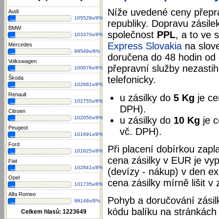
Níže uvedené ceny přepra
Audi
105528x/9%
republiky. Dopravu zásile
BMW
společnost
PPL
, a to ve
103370x/8%
Express Slovakia
na slov
Mercedes
99549x/8%
doručena do 48 hodin od 
Volkswagen
přepravní služby nezasti
100676x/8%
telefonicky.
Škoda
102681x/8%
Renault
u zásilky do
5 Kg
je ce
102755x/8%
DPH).
Citroen
u zásilky do
10 Kg
je 
102050x/8%
Peugeot
vč. DPH).
101691x/8%
Ford
Při placení dobírkou zapl
101625x/8%
cena zásilky v EUR je vy
Fiat
102841x/8%
(devízy - nákup) v den e
Opel
cena zásilky mírně lišit v
101735x/8%
Alfa Romeo
Pohyb a doručování zási
99148x/8%
kódu balíku na stránkác
Celkem hlasů:
1223649