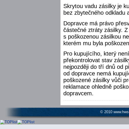
Skrytou vadu zásilky je 
bez zbytečného odkladu a
Dopravce má právo přesv
částečné ztráty zásilky.
s poškozenou zásilkou ne
kterém mu byla poškozen
Pro kupujícího, který není
překontrolovat stav zásil
nejpozději do tří dnů od p
od dopravce nemá kupují
poškozené zásilky vůči pr
reklamace ohledně poškoz
dopravcem.
© 2010 www.hwser