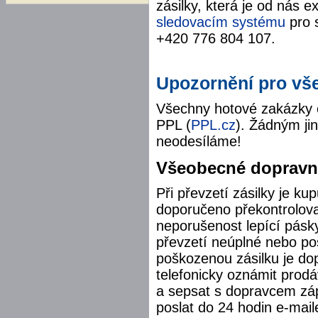
zásilky, která je od nás
sledovacím systému
pro s
+420 776 804 107.
Upozornění pro vš
Všechny hotové zakázky 
PPL (
PPL.cz
). Žádným ji
neodesíláme!
Všeobecné dopravní
Při převzetí zásilky je ku
doporučeno překontrolovat
neporušenost lepící pásky
převzetí neúplné nebo po
poškozenou zásilku je d
telefonicky oznámit prod
a sepsat s dopravcem záp
poslat do 24 hodin e-mai