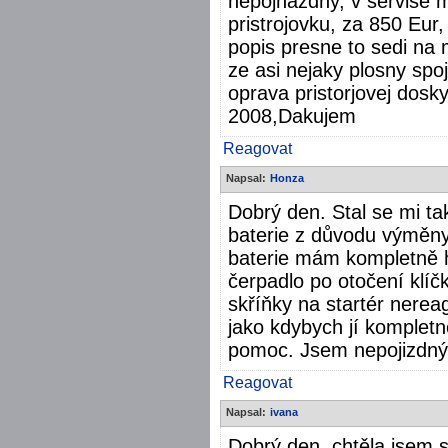
nepojhazdny, v servise m
pristrojovku, za 850 Eur
popis presne to sedi na 
ze asi nejaky plosny spo
oprava pristorjovej dosk
2008,Dakujem
Reagovat
Napsal:
Honza
Dobrý den. Stal se mi ta
baterie z důvodu výměny
baterie mám kompletně hl
čerpadlo po otočení klíč
skříňky na startér nerea
jako kdybych jí kompletn
pomoc. Jsem nepojizdný
Reagovat
Napsal:
ivana
Dobrý den, chtěla jsem 