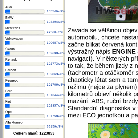
Audi
105546x/9%
BMW
103394x/8%
Mercedes
Závada se většinou objeví
99568x/8%
automobilu, chcete nastar
Volkswagen
100687x/8%
začne blikat červená kontr
Škoda
výstražný nápis
ENGINE
102698x/8%
navigací). V některých p
Renault
102773x/8%
to tak, že během jizdy z 
Citroen
(tachometr a otáčkoměr 
102063x/8%
chaoticky létat sem a ta
Peugeot
101706x/8%
režimu (nejde za plynem) 
Ford
kilometrů objeví několik 
101644x/8%
mazání, ABS, ruční brzdy
Fiat
102857x/8%
Standardní diagnostika v
Opel
mezi ECO jednotkou a pa
101758x/8%
Alfa Romeo
99159x/8%
Celkem hlasů:
1223853