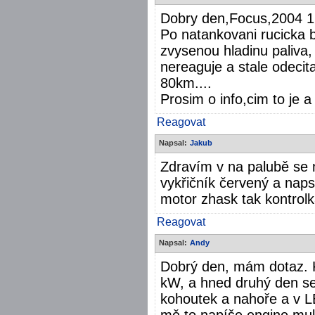
Dobry den,Focus,2004 
Po natankovani rucicka 
zvysenou hladinu paliva,
nereaguje a stale odecita
80km....
Prosim o info,cim to je a 
Reagovat
Napsal:
Jakub
Zdravím v na palubě se 
vykřičník červený a naps
motor zhask tak kontrolk
Reagovat
Napsal:
Andy
Dobrý den, mám dotaz. 
kW, a hned druhý den se
kohoutek a nahoře a v L
mě to napíše engine mul