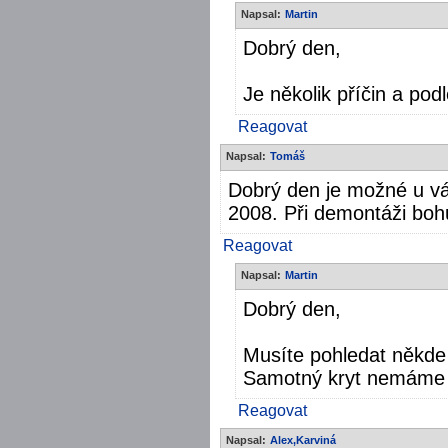
Napsal:
Martin
Dobrý den,
Je několik příčin a podl
Reagovat
Napsal:
Tomáš
Dobrý den je možné u vás
2008. Při demontáži boh
Reagovat
Napsal:
Martin
Dobrý den,
Musíte pohledat někde 
Samotný kryt nemáme
Reagovat
Napsal:
Alex,Karviná