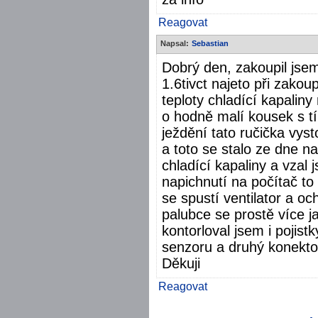
Reagovat
Napsal:
Sebastian
Dobrý den, zakoupil jse
1.6tivct najeto při zakou
teploty chladící kapalin
o hodně malí kousek s tí
ježdění tato ručička vy
a toto se stalo ze dne n
chladící kapaliny a vzal 
napichnutí na počítač t
se spustí ventilator a oc
palubce se prostě více j
kontorloval jsem i pojist
senzoru a druhý konekto
Děkuji
Reagovat