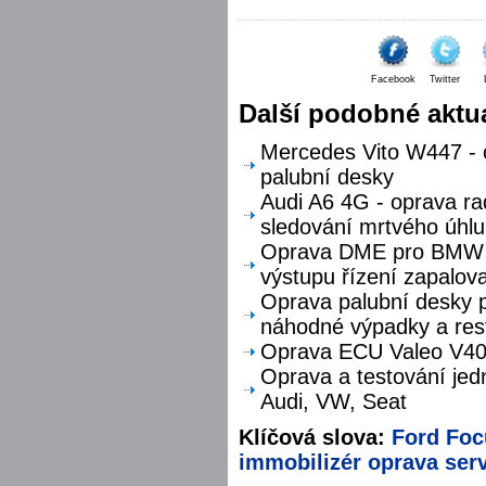
Facebook
Twitter
Další podobné aktua
Mercedes Vito W447 - o
palubní desky
Audi A6 4G - oprava ra
sledování mrtvého úhlu
Oprava DME pro BMW F
výstupu řízení zapalova
Oprava palubní desky p
náhodné výpadky a res
Oprava ECU Valeo V40 
Oprava a testování jed
Audi, VW, Seat
Klíčová slova:
Ford
Foc
immobilizér
oprava
ser