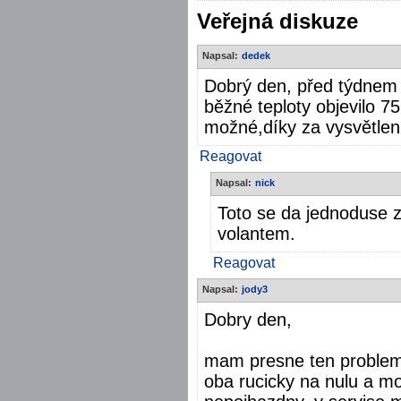
Veřejná diskuze
Napsal:
dedek
Dobrý den, před týdnem s
běžné teploty objevilo 75
možné,díky za vysvětlen
Reagovat
Napsal:
nick
Toto se da jednoduse 
volantem.
Reagovat
Napsal:
jody3
Dobry den,
mam presne ten problem 
oba rucicky na nulu a mo