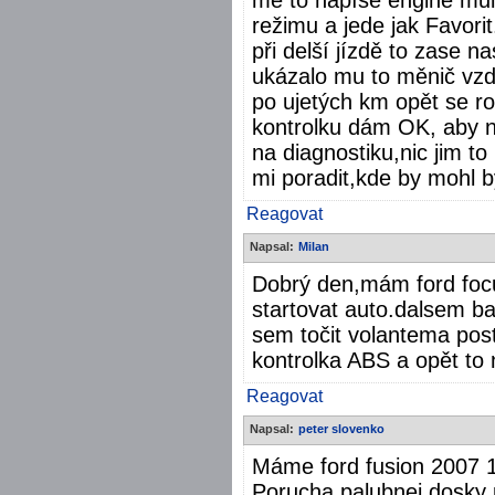
režimu a jede jak Favori
při delší jízdě to zase n
ukázalo mu to měnič vzdu
po ujetých km opět se ro
kontrolku dám OK, aby ne
na diagnostiku,nic jim 
mi poradit,kde by mohl b
Reagovat
Napsal:
Milan
Dobrý den,mám ford focu
startovat auto.dalsem bat
sem točit volantema post
kontrolka ABS a opět to 
Reagovat
Napsal:
peter slovenko
Máme ford fusion 2007 1
Porucha palubnej dosky p