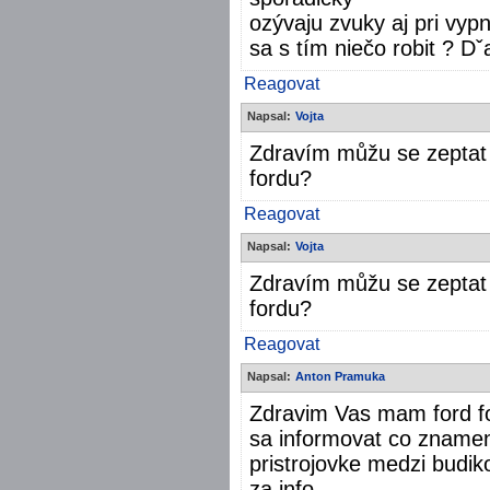
ozývaju zvuky aj pri vy
sa s tím niečo robit ? D
Reagovat
Napsal:
Vojta
Zdravím můžu se zeptat
fordu?
Reagovat
Napsal:
Vojta
Zdravím můžu se zeptat
fordu?
Reagovat
Napsal:
Anton Pramuka
Zdravim Vas mam ford f
sa informovat co znamen
pristrojovke medzi budik
za info