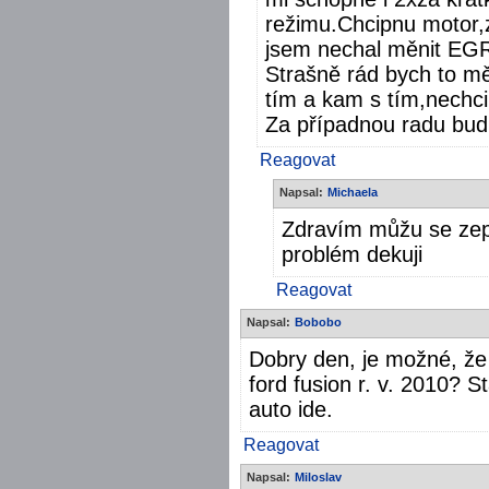
režimu.Chcipnu motor,
jsem nechal měnit EGR 
Strašně rád bych to mě
tím a kam s tím,nechc
Za případnou radu bud
Reagovat
Napsal:
Michaela
Zdravím můžu se zept
problém dekuji
Reagovat
Napsal:
Bobobo
Dobry den, je možné, že 
ford fusion r. v. 2010? St
auto ide.
Reagovat
Napsal:
Miloslav