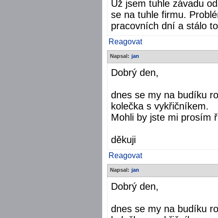
Už jsem tuhle závadu ods
se na tuhle firmu. Problé
pracovních dní a stálo t
Reagovat
Napsal:
jan
Dobrý den,
dnes se my na budíku ro
kolečka s vykřičníkem.
Mohli by jste mi prosím 
děkuji
Reagovat
Napsal:
jan
Dobrý den,
dnes se my na budíku ro