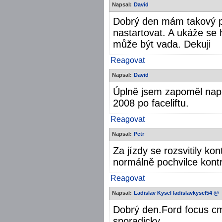
Napsal:
David
Dobrý den mám takový pr
nastartovat. A ukáže 
může být vada. Dekuji
Reagovat
Napsal:
David
Úplně jsem zapoměl naps
2008 po faceliftu.
Reagovat
Napsal:
Petr
Za jízdy se rozsvitily kon
normálně pochvilce kontr
Reagovat
Napsal:
Ladislav Kysel ladislavkysel54 @
Dobrý den.Ford focus cm
sporadicky