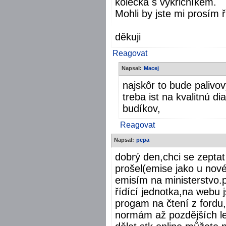
kolečka s vykřičníkem.
Mohli by jste mi prosím 
děkuji
Reagovat
Napsal:
Macej
najskôr to bude palivov
treba ist na kvalitnú di
budíkov,
Reagovat
Napsal:
pepa
dobrý den,chci se zeptat
prošel(emise jako u novéh
emisím na ministerstvo.p
řídící jednotka,na webu 
progam na čtení z fordu,
normám až pozdějších let