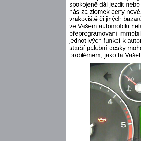
spokojeně dál jezdit nebo
nás za zlomek ceny nové.
vrakoviště či jiných baz
ve Vašem automobilu nef
přeprogramování immobil
jednotlivých funkcí k aut
starší palubní desky moh
problémem, jako ta Vaše