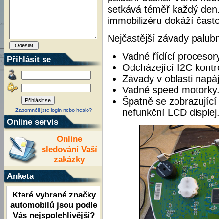
setkává téměř každý den. 
immobilizéru dokáží čast
Nejčastější závady palub
Vadné řídící procesory
Přihlásit se
Odcházející I2C kontro
Závady v oblasti napáj
Vadné speed motorky
Špatně se zobrazující 
nefunkční LCD displej
Zapomněli jste login nebo heslo?
Online servis
Online
sledování Vaší
zakázky
Anketa
Které vybrané značky
automobilů jsou podle
Vás nejspolehlivější?