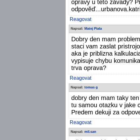
opravy u teto závady? P
odpověď...urbanova.kat
Reagovat
Napsal:
Matej Piala
Dobry den mam problem 
staci vam zaslat pristroj
aka je priblizna kalkulac
vypisuje chybu komunikac
trva oprava?
Reagovat
Napsal:
tomas g
dobry den mam taky ten 
tu samou otazku v jake 
Predem dekuji za odpov
Reagovat
Napsal:
mil.san