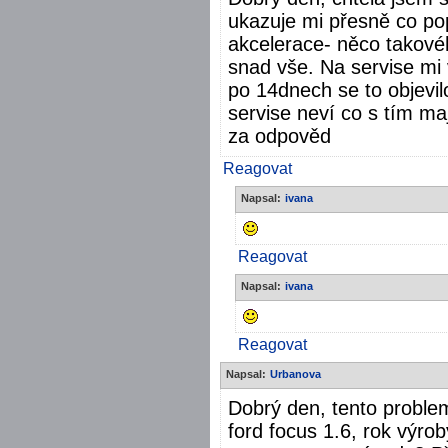
ukazuje mi přesně co pop
akcelerace- něco takové
snad vše. Na servise mi 
po 14dnech se to objevil
servise neví co s tím ma
za odpověd
Reagovat
Napsal:
ivana
Reagovat
Napsal:
ivana
Reagovat
Napsal:
Urbanova
Dobrý den, tento probl
ford focus 1.6, rok výro