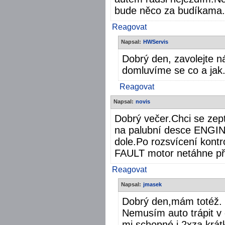
bude něco za budíkama.M
Reagovat
Napsal:
HWServis
Dobrý den, zavolejte 
domluvíme se co a jak
Reagovat
Napsal:
novis
Dobrý večer.Chci se zepta
na palubní desce ENGI
dole.Po rozsvícení kon
FAULT motor netáhne pře
Reagovat
Napsal:
jmasek
Dobrý den,mám totéž.
Nemusím auto trápit v o
mi schopné i 2xza krá