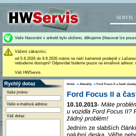
SERVIS
Vaše hlasování v anketě bylo uloženo, děkujeme (hlasovat lze pouze
Vážení zákazníci,
od 5.8.2026 do 9.8.2026 máme na naší kamenné prodejně v Lažane
nebudeme dostupní! Odpovídat budeme pouze na emailové adrese: 
Váš HWServis
Rychlý dotaz
Home
Aktuality
Ford Focus II a časté závad
Vaše jméno:
Ford Focus II a ča
10.10.2013
- Máte problé
Vaše e-mailová adresa:
u vozidla Ford Focus II? 
Váš dotaz:
žádný problém!
Jedním ze slabších článk
palubní deska. Věřte neb