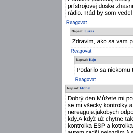
prístrojovej doske zhasnú
rádio. Rád by som vedel
Reagovat
Napsal:
Lukas
Zdravim, ako sa vam po
Reagovat
Napsal:
Kajo
Podarilo sa niekomu t
Reagovat
Napsal:
Michal
Dobrý den.Můžete mi pora
se mi všecky kontrolky a 
nereaguje.jakobych odpoj
kdy.A když už chytne tak
kontrolka ESP a kotrolka
autem radši nejezdím.Ne