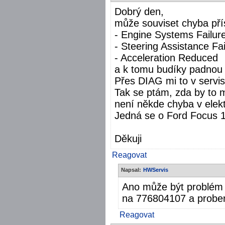
Dobrý den,
může souviset chyba přís
- Engine Systems Failure
- Steering Assistance Fai
- Acceleration Reduced
a k tomu budíky padnou n
Přes DIAG mi to v servis
Tak se ptám, zda by to m
není někde chyba v elektr
Jedná se o Ford Focus 
Děkuji
Reagovat
Napsal:
HWServis
Ano může být problém v
na 776804107 a prober
Reagovat