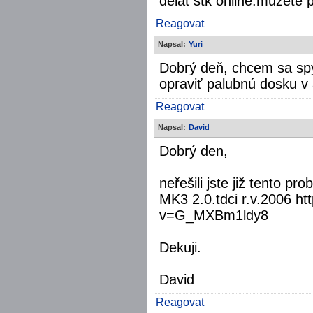
dělat stk online.můžete p
Reagovat
Napsal:
Yuri
Dobrý deň, chcem sa spý
opraviť palubnú dosku v
Reagovat
Napsal:
David
Dobrý den,
neřešili jste již tento 
MK3 2.0.tdci r.v.2006 h
v=G_MXBm1ldy8
Dekuji.
David
Reagovat