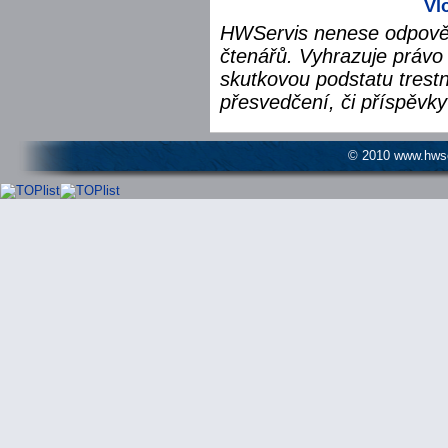
Vl
HWServis nenese odpověd
čtenářů. Vyhrazuje právo 
skutkovou podstatu trest
přesvedčení, či příspěvky
© 2010 www.hwser