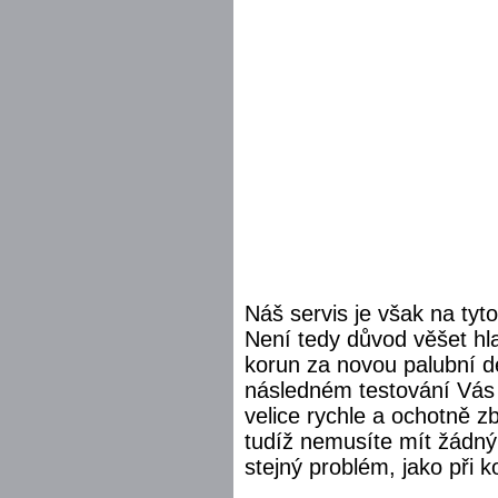
Náš servis je však na tyt
Není tedy důvod věšet hla
korun za novou palubní d
následném testování Vás n
velice rychle a ochotně zb
tudíž nemusíte mít žádný 
stejný problém, jako při k