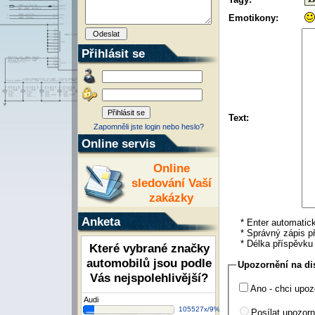
Emotikony:
Přihlásit se
Text:
Zapomněli jste login nebo heslo?
Online servis
Online
sledování Vaší
zakázky
Anketa
* Enter automatick
* Správný zápis př
* Délka příspěvk
Které vybrané značky
automobilů jsou podle
Upozornění na di
Vás nejspolehlivější?
Ano - chci upoz
Audi
105527x/9%
Posílat upozorn