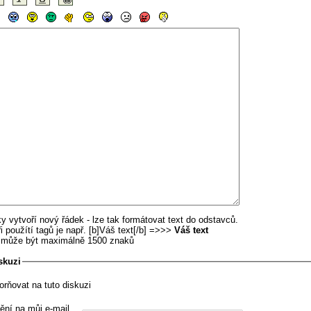
y vytvoří nový řádek - lze tak formátovat text do odstavců.
i použítí tagů je např. [b]Váš text[/b] =>>>
Váš text
u může být maximálně 1500 znaků
skuzi
orňovat na tuto diskuzi
ění na můj e-mail