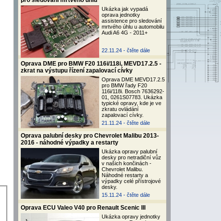
pro sledování mrtvého úhlu
Ukázka jak vypadá
oprava jednotky
assistence pro sledování
mrtvého úhlu u automobilu
Audi A6 4G - 2011+
22.11.24 -
čtěte dále
Oprava DME pro BMW F20 116i/118i, MEVD17.2.5 -
zkrat na výstupu řízení zapalovací cívky
Oprava DME MEVD17.2.5
pro BMW řady F20
116i/118i. Bosch 7636292-
01, 0261S07783. Ukázka
typické opravy, kde je ve
zkratu ovládání
zapalovací cívky.
21.11.24 -
čtěte dále
Oprava palubní desky pro Chevrolet Malibu 2013-
2016 - náhodné výpadky a restarty
Ukázka opravy palubní
desky pro netradiční vůz
v našich končinách -
Chevrolet Malibu.
Náhodné restarty a
výpadky celé přístrojové
desky.
15.11.24 -
čtěte dále
Oprava ECU Valeo V40 pro Renault Scenic III
Ukázka opravy jednotky