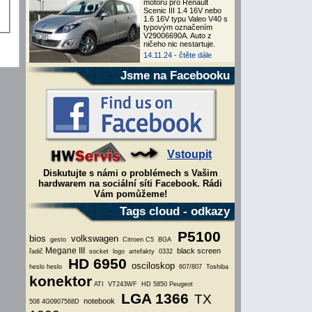
motoru pro Renault
Scenic III 1.4 16V nebo
1.6 16V typu Valeo V40 s
typovým označením
V29006690A. Auto z
ničeho nic nestartuje.
14.11.24 -
čtěte dále
Jsme na Facebooku
Vstoupit
Diskutujte s námi o problémech s Vašim
hardwarem na sociální síti Facebook. Rádi
Vám pomůžeme!
Tags cloud - odkazy
P5100
bios
volkswagen
gesto
Citroen C5
BGA
Megane III
black screen
řadič
socket
logo
artefakty
0332
HD 6950
osciloskop
heslo
heslo
607/807
Toshiba
konektor
ATI
VT243WF
HD 5850
Peugeot
LGA 1366
TX
notebook
508
4G0907568D