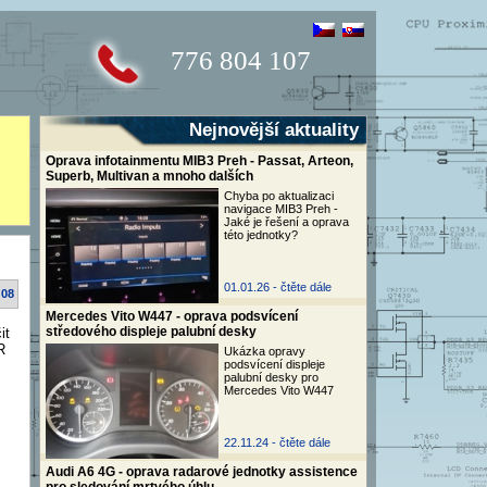
776 804 107
Nejnovější aktuality
Oprava infotainmentu MIB3 Preh - Passat, Arteon,
Superb, Multivan a mnoho dalších
Chyba po aktualizaci
navigace MIB3 Preh -
Jaké je řešení a oprava
této jednotky?
01.01.26 -
čtěte dále
:08
Mercedes Vito W447 - oprava podsvícení
středového displeje palubní desky
it
R
Ukázka opravy
podsvícení displeje
palubní desky pro
Mercedes Vito W447
22.11.24 -
čtěte dále
Audi A6 4G - oprava radarové jednotky assistence