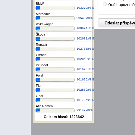
BMW
Zrušit upozorně
103370x/8%
Mercedes
99549x/8%
Volkswagen
100674x/8%
Škoda
102681x/8%
Renault
102755x/8%
Citroen
102050x/8%
Peugeot
101690x/8%
Ford
101625x/8%
Fiat
102839x/8%
Opel
101735x/8%
Alfa Romeo
99147x/8%
Celkem hlasů:
1223642