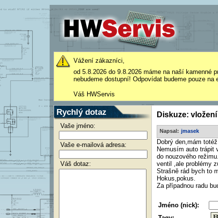
Vážení zákazníci,
od 5.8.2026 do 9.8.2026 máme na naší kamenné p
nebudeme dostupní! Odpovídat budeme pouze na e
Váš HWServis
Rychlý dotaz
Diskuze: vložení
Vaše jméno:
Napsal:
jmasek
Dobrý den,mám totéž
Vaše e-mailová adresa:
Nemusím auto trápit v
do nouzového režimu.
Váš dotaz:
ventil ,ale problémy z
Strašně rád bych to m
Hokus,pokus.
Za případnou radu bu
Jméno (nick):
Tagy: