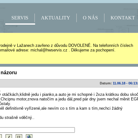
SERVIS
AKTUALITY
O NÁS
KONTAKT
rodejně v Lažanech zavřeno z důvodu DOVOLENÉ. Na telefonních číslech
mailové adrese: michal@hwservis.cz . Děkujeme za pochopení.
 názoru
Datum:
11.06.18 - 06:13
.
 otáčkách,klidně jedu i pianko,a auto je mi schopné i 2xza krátkou dobu skoč
Chcipnu motor,znova natočím a jedu dál,pred pár dny jsem nechal měnit EG
ůstaly.
ěl definitivně vyřízené,ale nevím co s tím a kam s tím,nechci žádný
du strašně vděčný..