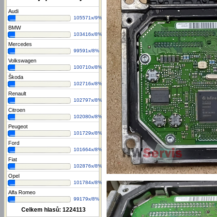
Audi
105571x/9%
BMW
103416x/8%
Mercedes
99591x/8%
Volkswagen
100710x/8%
Škoda
102716x/8%
Renault
102797x/8%
Citroen
102080x/8%
Peugeot
101729x/8%
Ford
101664x/8%
Fiat
102876x/8%
Opel
101784x/8%
Alfa Romeo
99179x/8%
Celkem hlasů:
1224113