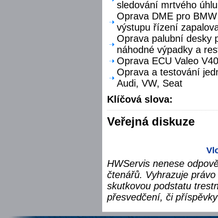
sledování mrtvého úhlu
Oprava DME pro BMW F
výstupu řízení zapalova
Oprava palubní desky p
náhodné výpadky a res
Oprava ECU Valeo V40 
Oprava a testování jed
Audi, VW, Seat
Klíčová slova:
Veřejná diskuze
Vl
HWServis nenese odpověd
čtenářů. Vyhrazuje právo 
skutkovou podstatu trest
přesvedčení, či příspěvky