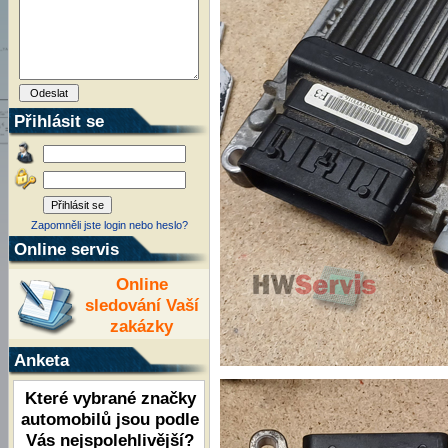
Přihlásit se
Zapomněli jste login nebo heslo?
Online servis
Online
sledování Vaší
zakázky
Anketa
Které vybrané značky
automobilů jsou podle
Vás nejspolehlivější?