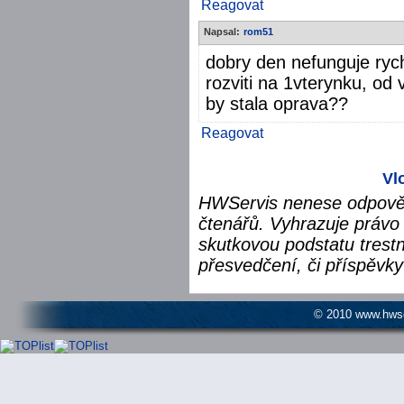
Reagovat
Napsal:
rom51
dobry den nefunguje rych
rozviti na 1vterynku, od 
by stala oprava??
Reagovat
Vl
HWServis nenese odpověd
čtenářů. Vyhrazuje právo 
skutkovou podstatu trest
přesvedčení, či příspěvky
© 2010 www.hwser