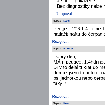
Je něco pokažené.
Bez diagnostiky nelze 
Reagovat
Napsal:
Karel
Peugeot 206 1.4 tdi nec
natlačit naftu do čerpadl
Reagovat
Napsal:
muddry
Dobrý den,
MÁm peugeot 1.4hdi nech
Driv to delal trikrat do 
den uz jsem to auto nena
bsi jednotkou nebo cerpa
taky ?
.
Reagovat
Napsal:
Hela