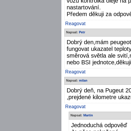
vozů kontrolka oleje na 
nastartování.
Předem děkuji za odpov
Reagovat
Napsal:
Petr
Dobrý den,mám peugeot 
fungovat ukazatel teplo
směrová světla ale svití
nebo BSI jednotce,děkuj
Reagovat
Napsal:
milan
Dobrý deň, na Pugeut 20
,prejdené kilometre uka
Reagovat
Napsal:
Martin
Jednoduchá odpověď