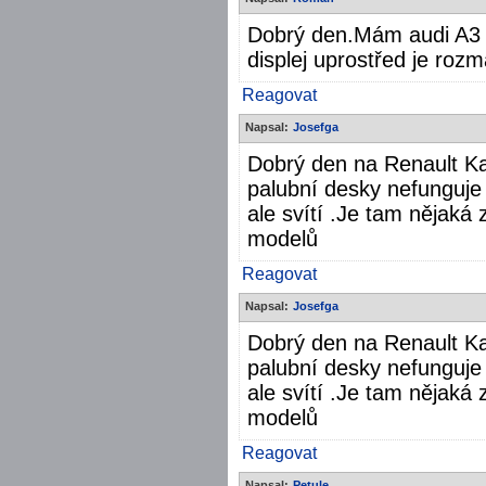
Dobrý den.Mám audi A3 2
displej uprostřed je roz
Reagovat
Napsal:
Josefga
Dobrý den na Renault K
palubní desky nefunguje k
ale svítí .Je tam nějaká
modelů
Reagovat
Napsal:
Josefga
Dobrý den na Renault K
palubní desky nefunguje k
ale svítí .Je tam nějaká
modelů
Reagovat
Napsal:
Petule