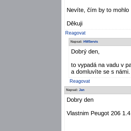
Nevíte, čím by to mohlo
Děkuji
Reagovat
Napsal:
HWServis
Dobrý den,
to vypadá na vadu v pa
a domluvíte se s námi
Reagovat
Napsal:
Jan
Dobry den
Vlastnim Peugot 206 1.4