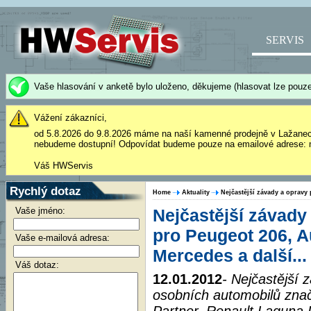
SERVIS
Vaše hlasování v anketě bylo uloženo, děkujeme (hlasovat lze pouze
Vážení zákazníci,
od 5.8.2026 do 9.8.2026 máme na naší kamenné prodejně v Lažane
nebudeme dostupní! Odpovídat budeme pouze na emailové adrese: 
Váš HWServis
Rychlý dotaz
Home
Aktuality
Nejčastější závady a opravy 
Vaše jméno:
Nejčastější závady
pro Peugeot 206, Au
Vaše e-mailová adresa:
Mercedes a další...
Váš dotaz:
12.01.2012
- Nejčastější
osobních automobilů zna