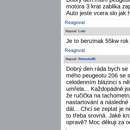
motora 3 krat zablika z
Auto jeste vcera slo jak 
Reagovat
Napsal:
Lubi
Je to benzinak 55kw rok
Reagovat
Napsal:
Petrushe95
Dobrý den ráda bych se z
mého peugeotu 206 se st
celodenním blázinci s něk
umřela... Každopádně jsme
že ručička na tachometru
nastartování a následné 
dál... Chci se zeptat je
to třeba srovná. Jaké k
opravě? Moc děkuji za 