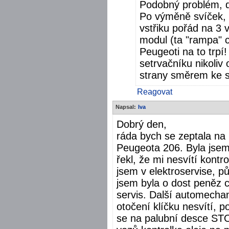
Podobný problém, di
Po výměně svíček, 
vstřiku pořád na 3 
modul (ta "rampa" 
Peugeoti na to trpí
setrvačníku nikoliv 
strany směrem ke s
Reagovat
Napsal:
Iva
Dobrý den,
ráda bych se zeptala na 
Peugeota 206. Byla jse
řekl, že mi nesvítí kontr
jsem v elektroservise, půl
jsem byla o dost peněz c
servis. Další automechani
otočení klíčku nesvítí, 
se na palubní desce STOP