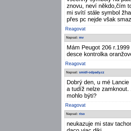
znovu, neví někdo,čím t
mi svítí stále symbol žh
přes pc nejde však smaz
Reagovat
Napsal:
mv
Mám Peugot 206 r.1999 
desce kontrolka oranžov
Reagovat
Napsal:
smidl-odpady.cz
Dobrý den, u mé Lancie 
a tudíž nelze zamknout.
mohlo býti?
Reagovat
Napsal:
riso
neukazuje mi stav tacho
daco viac diki