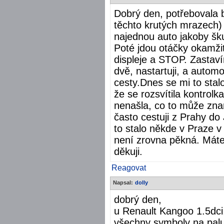
Dobrý den, potřebovala by
těchto krutých mrazech) s
najednou auto jakoby šku
Poté jdou otáčky okamžit
displeje a STOP. Zasta
dvě, nastartuji, a autom
cesty.Dnes se mi to stal
že se rozsvítila kontrolk
nenašla, co to může zna
často cestuji z Prahy do
to stalo někde v Praze v
není zrovna pěkná. Máte 
děkuji.
Reagovat
Napsal:
dolly
dobrý den,
u Renault Kangoo 1.5dci,
všechny symboly na palub