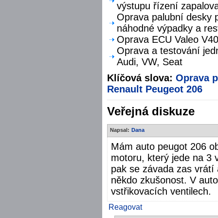
výstupu řízení zapalova
Oprava palubní desky p
náhodné výpadky a res
Oprava ECU Valeo V40 
Oprava a testování jed
Audi, VW, Seat
Klíčová slova:
Oprava
p
Renault
Peugeot 206
Veřejná diskuze
Napsal:
Dana
Mám auto peugot 206 obs
motoru, který jede na 3 
pak se závada zas vrátí a
někdo zkušonost. V auto
vstřikovacích ventilech.
Reagovat