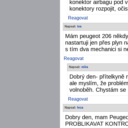
konektor airbagu pod v
konektory rozpojit, očist
Reagovat
Napsal:
iva
Mám peugeot 206 někdy 
nastartuji jen přes plyn 
s tím dva mechanici si n
Reagovat
Napsal:
míra
Dobrý den- přítelkyně
ale myslím, že problé
volnoběh. Chystám se k
Reagovat
Napsal:
Ivca
Dobry den, mam Peugeo
PROBLIKAVAT KONTRO