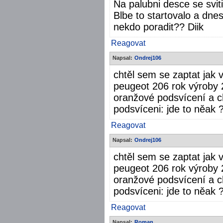
Na palubni desce se svit
Blbe to startovalo a dne
nekdo poradit?? Diik
Reagovat
Napsal:
Ondrej106
chtěl sem se zaptat jak
peugeot 206 rok výroby 
oranžové podsvícení a 
podsvíceni: jde to něak 
Reagovat
Napsal:
Ondrej106
chtěl sem se zaptat jak
peugeot 206 rok výroby 
oranžové podsvícení a 
podsvíceni: jde to něak 
Reagovat
Napsal:
Roman