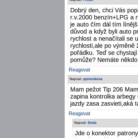
Dobrý den, chci Vás pop
r.v.2000 benzín+LPG a n
je auto čím dál tím líněj
důvod a když byli auto pr
rychlost a nenačítali se 
rychlosti,ale po výměně 
pořádku. Teď se chystají
pomůže? Nemáte někdo 
Reagovat
Napsal:
ppivonkova
Mam pežot Tip 206 Mam 
zapina kontrolka arbegy n
jazdy zasa zasvieti,aká
Reagovat
Napsal:
Duda
Jde o konektor patron