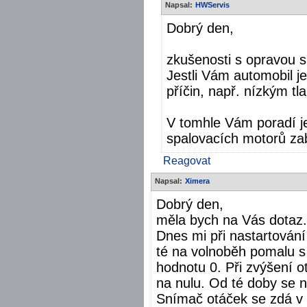
Napsal:
HWServis
Dobrý den,
zkušenosti s opravou 
Jestli Vám automobil j
příčin, např. nízkým tl
V tomhle Vám poradí je
spalovacích motorů za
Reagovat
Napsal:
Ximera
Dobrý den,
měla bych na Vás dotaz. 
Dnes mi při nastartován
té na volnoběh pomalu 
hodnotu 0. Při zvýšení o
na nulu. Od té doby se n
Snímač otáček se zdá v 