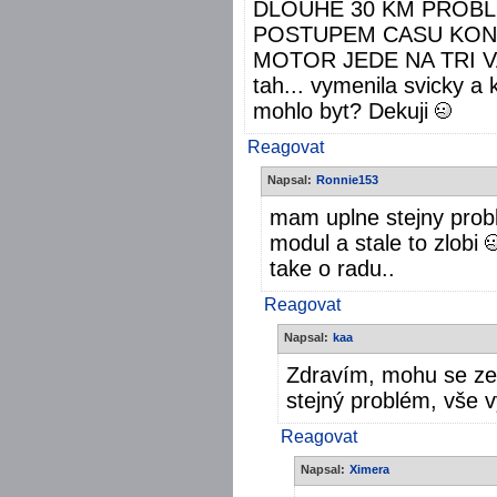
DLOUHE 30 KM PROBL
POSTUPEM CASU KONT
MOTOR JEDE NA TRI VA
tah... vymenila svicky a k
mohlo byt? Dekuji
Reagovat
Napsal:
Ronnie153
mam uplne stejny probl
modul a stale to zlobi
take o radu..
Reagovat
Napsal:
kaa
Zdravím, mohu se ze
stejný problém, vše 
Reagovat
Napsal:
Ximera