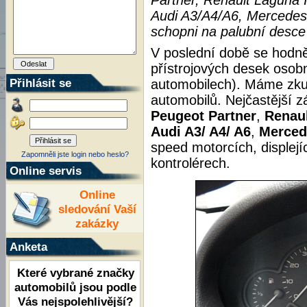
Partner, Renault Laguna I
Audi A3/A4/A6, Mercedes 
schopni na palubní desce
V poslední době se hodn
přístrojových desek osob
Přihlásit se
automobilech). Máme zkuš
automobilů. Nejčastější 
Peugeot Partner
,
Renaul
Audi A3/ A4/ A6
,
Merced
speed motorcích, displejí
Zapomněli jste login nebo heslo?
kontrolérech.
Online servis
Online
sledování Vaší
zakázky
Anketa
Které vybrané značky
automobilů jsou podle
Vás nejspolehlivější?