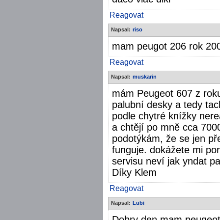
Reagovat
Napsal:
riso
mam peugot 206 rok 200
Reagovat
Napsal:
muskarin
mám Peugeot 607 z roku 
palubní desky a tedy ta
podle chytré knížky nere
a chtějí po mně cca 7000
podotýkám, že se jen pře
funguje. dokážete mi pora
servisu neví jak yndat p
Díky Klem
Reagovat
Napsal:
Lubi
Dobry den.mam peugeot 2