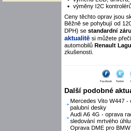
výměny I2C kontrolér
Ceny těchto oprav jsou s
Běžně se pohybují od 12
DPH) se
standardní zár
aktualitě
si můžete přečí
automobilů
Renault Lagu
zkušenosti.
Facebook
Twitter
Další podobné aktua
Mercedes Vito W447 - o
palubní desky
Audi A6 4G - oprava ra
sledování mrtvého úhlu
Oprava DME pro BMW F