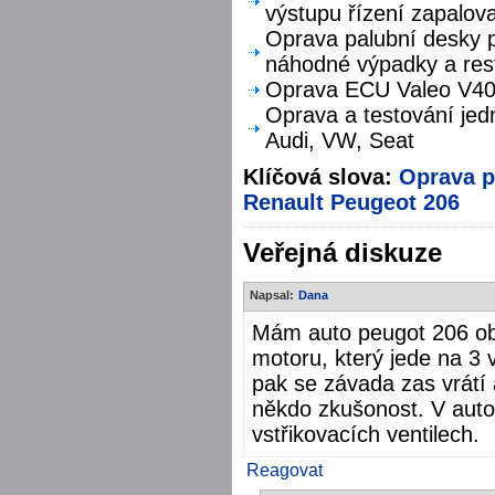
výstupu řízení zapalova
Oprava palubní desky p
náhodné výpadky a res
Oprava ECU Valeo V40 
Oprava a testování jed
Audi, VW, Seat
Klíčová slova:
Oprava
p
Renault
Peugeot 206
Veřejná diskuze
Napsal:
Dana
Mám auto peugot 206 obs
motoru, který jede na 3 
pak se závada zas vrátí a
někdo zkušonost. V auto
vstřikovacích ventilech.
Reagovat