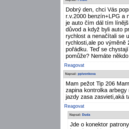
Dobrý den, chci Vás pop
r.v.2000 benzín+LPG a n
je auto čím dál tím líněj
důvod a když byli auto pr
rychlost a nenačítali se 
rychlosti,ale po výměně 
pořádku. Teď se chystají
pomůže? Nemáte někdo 
Reagovat
Napsal:
ppivonkova
Mam pežot Tip 206 Mam 
zapina kontrolka arbegy n
jazdy zasa zasvieti,aká
Reagovat
Napsal:
Duda
Jde o konektor patron