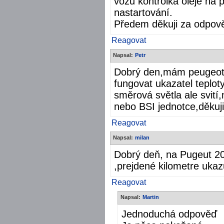
vozů kontrolka oleje na 
nastartování.
Předem děkuji za odpov
Reagovat
Napsal:
Petr
Dobrý den,mám peugeot 
fungovat ukazatel teplo
směrová světla ale svití
nebo BSI jednotce,děkuj
Reagovat
Napsal:
milan
Dobrý deň, na Pugeut 20
,prejdené kilometre uka
Reagovat
Napsal:
Martin
Jednoduchá odpověď