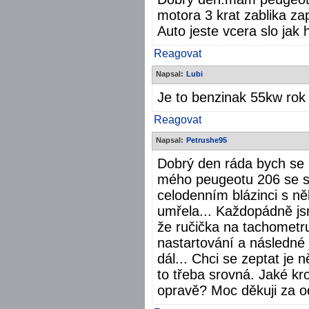
motora 3 krat zablika z
Auto jeste vcera slo jak 
Reagovat
Napsal:
Lubi
Je to benzinak 55kw rok
Reagovat
Napsal:
Petrushe95
Dobrý den ráda bych se z
mého peugeotu 206 se st
celodenním blázinci s něk
umřela... Každopádně jsme
že ručička na tachometru
nastartování a následné 
dál... Chci se zeptat je
to třeba srovná. Jaké k
opravě? Moc děkuji za 