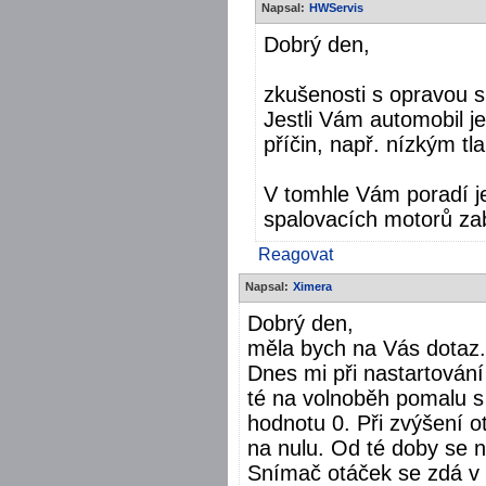
Napsal:
HWServis
Dobrý den,
zkušenosti s opravou 
Jestli Vám automobil j
příčin, např. nízkým tl
V tomhle Vám poradí je
spalovacích motorů za
Reagovat
Napsal:
Ximera
Dobrý den,
měla bych na Vás dotaz. 
Dnes mi při nastartován
té na volnoběh pomalu 
hodnotu 0. Při zvýšení o
na nulu. Od té doby se n
Snímač otáček se zdá v 