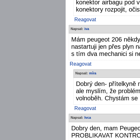
konektor airbagu pod v
konektory rozpojit, očist
Reagovat
Napsal:
iva
Mám peugeot 206 někdy 
nastartuji jen přes plyn 
s tím dva mechanici si n
Reagovat
Napsal:
míra
Dobrý den- přítelkyně
ale myslím, že problé
volnoběh. Chystám se k
Reagovat
Napsal:
Ivca
Dobry den, mam Peugeo
PROBLIKAVAT KONTRO