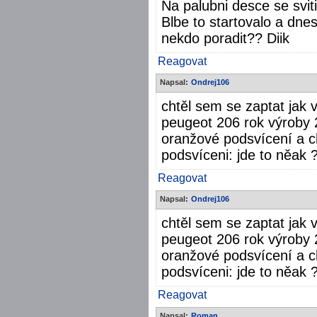
Na palubni desce se svit
Blbe to startovalo a dne
nekdo poradit?? Diik
Reagovat
Napsal:
Ondrej106
chtěl sem se zaptat jak
peugeot 206 rok výroby 
oranžové podsvícení a 
podsvíceni: jde to něak 
Reagovat
Napsal:
Ondrej106
chtěl sem se zaptat jak
peugeot 206 rok výroby 
oranžové podsvícení a 
podsvíceni: jde to něak 
Reagovat
Napsal:
Roman