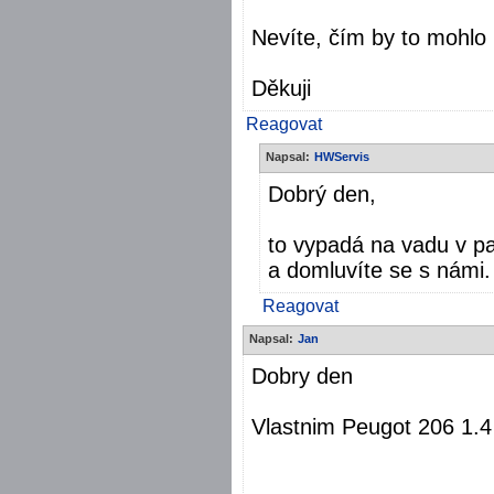
Nevíte, čím by to mohlo
Děkuji
Reagovat
Napsal:
HWServis
Dobrý den,
to vypadá na vadu v pa
a domluvíte se s námi
Reagovat
Napsal:
Jan
Dobry den
Vlastnim Peugot 206 1.4