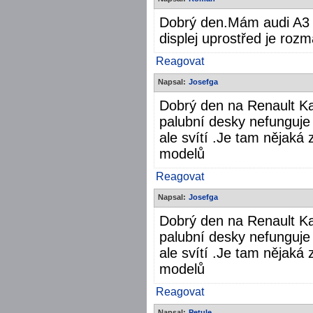
Dobrý den.Mám audi A3 2
displej uprostřed je roz
Reagovat
Napsal:
Josefga
Dobrý den na Renault K
palubní desky nefunguje k
ale svítí .Je tam nějaká
modelů
Reagovat
Napsal:
Josefga
Dobrý den na Renault K
palubní desky nefunguje k
ale svítí .Je tam nějaká
modelů
Reagovat
Napsal:
Petule