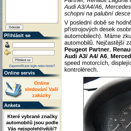
Partner, Renault Laguna I
Audi A3/A4/A6, Mercedes 
schopni na palubní desce
V poslední době se hodn
přístrojových desek osob
Přihlásit se
automobilech). Máme zkuš
automobilů. Nejčastější 
Peugeot Partner
,
Renaul
Audi A3/ A4/ A6
,
Merced
speed motorcích, displejí
Zapomněli jste login nebo heslo?
kontrolérech.
Online servis
Online
sledování Vaší
zakázky
Anketa
Které vybrané značky
automobilů jsou podle
Vás nejspolehlivější?