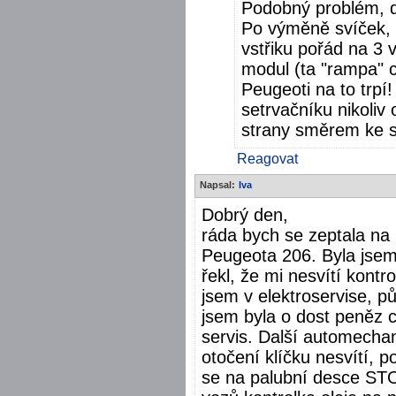
Podobný problém, di
Po výměně svíček, 
vstřiku pořád na 3 
modul (ta "rampa" 
Peugeoti na to trpí
setrvačníku nikoliv 
strany směrem ke s
Reagovat
Napsal:
Iva
Dobrý den,
ráda bych se zeptala na 
Peugeota 206. Byla jse
řekl, že mi nesvítí kontr
jsem v elektroservise, půl
jsem byla o dost peněz c
servis. Další automechani
otočení klíčku nesvítí, 
se na palubní desce STOP