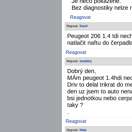
Je něco pokažené.
Bez diagnostiky nelze 
Reagovat
Napsal:
Karel
Peugeot 206 1.4 tdi nec
natlačit naftu do čerpadl
Reagovat
Napsal:
muddry
Dobrý den,
MÁm peugeot 1.4hdi nech
Driv to delal trikrat do 
den uz jsem to auto nena
bsi jednotkou nebo cerpa
taky ?
.
Reagovat
Napsal:
Hela