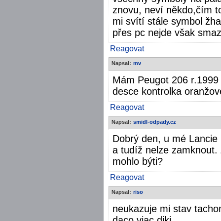
znovu, neví někdo,čím t
mi svítí stále symbol žh
přes pc nejde však smaz
Reagovat
Napsal:
mv
Mám Peugot 206 r.1999 
desce kontrolka oranžov
Reagovat
Napsal:
smidl-odpady.cz
Dobrý den, u mé Lancie 
a tudíž nelze zamknout.
mohlo býti?
Reagovat
Napsal:
riso
neukazuje mi stav tacho
daco viac diki