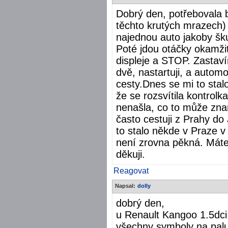
Dobrý den, potřebovala by
těchto krutých mrazech) s
najednou auto jakoby šku
Poté jdou otáčky okamžit
displeje a STOP. Zasta
dvě, nastartuji, a autom
cesty.Dnes se mi to stal
že se rozsvítila kontrolk
nenašla, co to může zna
často cestuji z Prahy do
to stalo někde v Praze v
není zrovna pěkná. Máte 
děkuji.
Reagovat
Napsal:
dolly
dobrý den,
u Renault Kangoo 1.5dci,
všechny symboly na palub