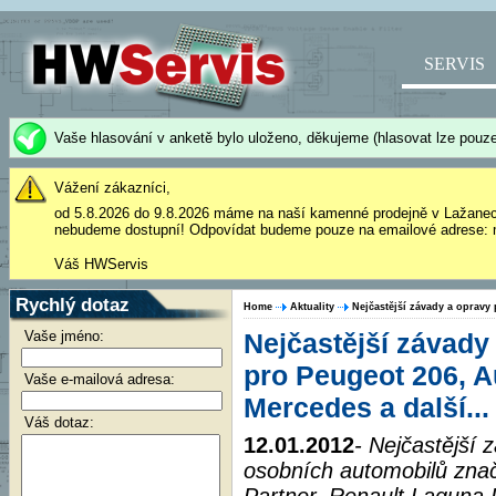
SERVIS
Vaše hlasování v anketě bylo uloženo, děkujeme (hlasovat lze pouze
Vážení zákazníci,
od 5.8.2026 do 9.8.2026 máme na naší kamenné prodejně v Lažane
nebudeme dostupní! Odpovídat budeme pouze na emailové adrese: 
Váš HWServis
Rychlý dotaz
Home
Aktuality
Nejčastější závady a opravy 
Vaše jméno:
Nejčastější závady
pro Peugeot 206, Au
Vaše e-mailová adresa:
Mercedes a další...
Váš dotaz:
12.01.2012
- Nejčastější
osobních automobilů zna