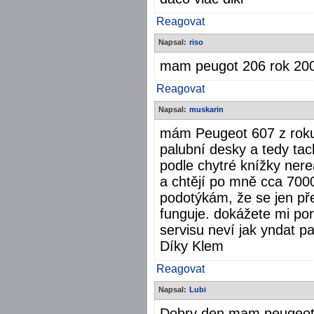
Reagovat
Napsal:
riso
mam peugot 206 rok 200
Reagovat
Napsal:
muskarin
mám Peugeot 607 z roku 
palubní desky a tedy ta
podle chytré knížky nere
a chtějí po mně cca 7000
podotýkám, že se jen pře
funguje. dokážete mi pora
servisu neví jak yndat p
Díky Klem
Reagovat
Napsal:
Lubi
Dobry den.mam peugeot 2