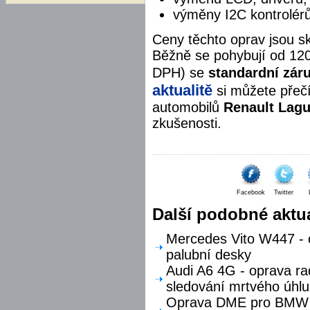
výměny I2C kontrolér
Ceny těchto oprav jsou s
Běžně se pohybují od 12
DPH) se
standardní zár
aktualitě
si můžete přečí
automobilů
Renault Lagu
zkušenosti.
Facebook
Twitter
Další podobné aktua
Mercedes Vito W447 - o
palubní desky
Audi A6 4G - oprava ra
sledování mrtvého úhlu
Oprava DME pro BMW F