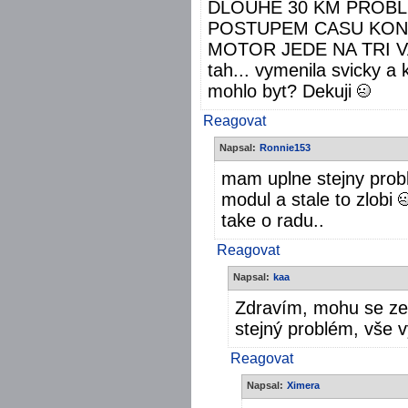
DLOUHE 30 KM PROBL
POSTUPEM CASU KONT
MOTOR JEDE NA TRI VA
tah... vymenila svicky a k
mohlo byt? Dekuji
Reagovat
Napsal:
Ronnie153
mam uplne stejny probl
modul a stale to zlobi
take o radu..
Reagovat
Napsal:
kaa
Zdravím, mohu se ze
stejný problém, vše 
Reagovat
Napsal:
Ximera