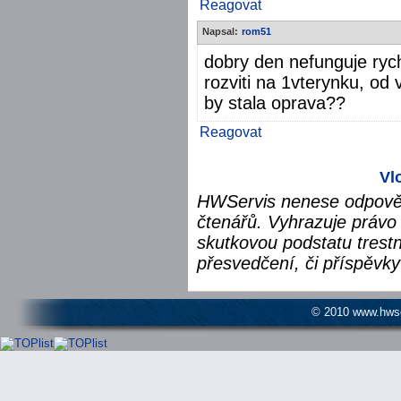
Reagovat
Napsal:
rom51
dobry den nefunguje rych
rozviti na 1vterynku, od 
by stala oprava??
Reagovat
Vl
HWServis nenese odpověd
čtenářů. Vyhrazuje právo 
skutkovou podstatu trest
přesvedčení, či příspěvky
© 2010 www.hwser