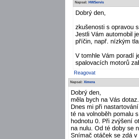
Napsal:
HWServis
Dobrý den,
zkušenosti s opravou 
Jestli Vám automobil j
příčin, např. nízkým tl
V tomhle Vám poradí je
spalovacích motorů za
Reagovat
Napsal:
Ximera
Dobrý den,
měla bych na Vás dotaz. 
Dnes mi při nastartován
té na volnoběh pomalu 
hodnotu 0. Při zvýšení o
na nulu. Od té doby se n
Snímač otáček se zdá v 