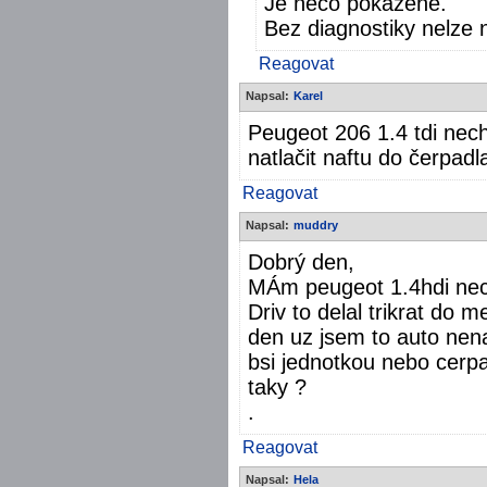
Je něco pokažené.
Bez diagnostiky nelze 
Reagovat
Napsal:
Karel
Peugeot 206 1.4 tdi nec
natlačit naftu do čerpadl
Reagovat
Napsal:
muddry
Dobrý den,
MÁm peugeot 1.4hdi nech
Driv to delal trikrat do 
den uz jsem to auto nena
bsi jednotkou nebo cerpa
taky ?
.
Reagovat
Napsal:
Hela