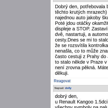
Dobrý den, potřebovala by
těchto krutých mrazech) s
najednou auto jakoby šku
Poté jdou otáčky okamžit
displeje a STOP. Zasta
dvě, nastartuji, a autom
cesty.Dnes se mi to stal
že se rozsvítila kontrolk
nenašla, co to může zna
často cestuji z Prahy do
to stalo někde v Praze v
není zrovna pěkná. Máte 
děkuji.
Reagovat
Napsal:
dolly
dobrý den,
u Renault Kangoo 1.5dci,
všechny symboly na palub