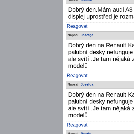
Dobrý den.Mám audi A3 2
displej uprostřed je roz
Reagovat
Napsal:
Josefga
Dobrý den na Renault K
palubní desky nefunguje k
ale svítí .Je tam nějaká
modelů
Reagovat
Napsal:
Josefga
Dobrý den na Renault K
palubní desky nefunguje k
ale svítí .Je tam nějaká
modelů
Reagovat
Napsal:
Petule