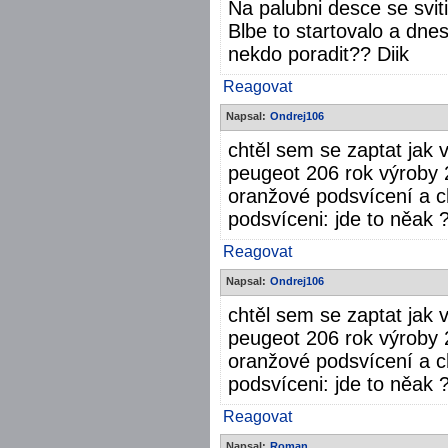
Na palubni desce se svit
Blbe to startovalo a dne
nekdo poradit?? Diik
Reagovat
Napsal:
Ondrej106
chtěl sem se zaptat jak
peugeot 206 rok výroby 
oranžové podsvícení a 
podsvíceni: jde to něak 
Reagovat
Napsal:
Ondrej106
chtěl sem se zaptat jak
peugeot 206 rok výroby 
oranžové podsvícení a 
podsvíceni: jde to něak 
Reagovat
Napsal:
Roman