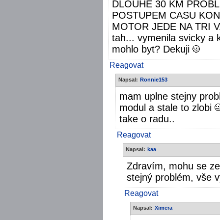
DLOUHE 30 KM PROBL
POSTUPEM CASU KONT
MOTOR JEDE NA TRI VA
tah... vymenila svicky a k
mohlo byt? Dekuji
Reagovat
Napsal:
Ronnie153
mam uplne stejny probl
modul a stale to zlobi
take o radu..
Reagovat
Napsal:
kaa
Zdravím, mohu se ze
stejný problém, vše 
Reagovat
Napsal:
Ximera