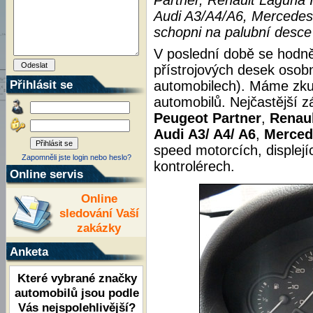
Partner, Renault Laguna I
Audi A3/A4/A6, Mercedes 
schopni na palubní desce
V poslední době se hodn
přístrojových desek osob
Přihlásit se
automobilech). Máme zkuš
automobilů. Nejčastější 
Peugeot Partner
,
Renaul
Audi A3/ A4/ A6
,
Merced
speed motorcích, displejí
Zapomněli jste login nebo heslo?
kontrolérech.
Online servis
Online
sledování Vaší
zakázky
Anketa
Které vybrané značky
automobilů jsou podle
Vás nejspolehlivější?