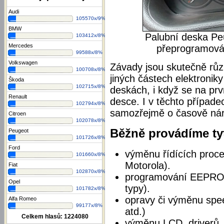
Audi
105570x/9%
BMW
Palubní deska Pe
103412x/8%
Mercedes
přeprogramován
99588x/8%
Volkswagen
Závady jsou skutečně růz
100708x/8%
jiných částech elektronik
Škoda
102715x/8%
deskách, i když se na prv
Renault
desce. I v těchto případe
102794x/8%
samozřejmě o časově náro
Citroen
102078x/8%
Běžně provádíme tyt
Peugeot
101726x/8%
Ford
výměnu řídících proce
101660x/8%
Motorola).
Fiat
102870x/8%
programování EEPROM 
Opel
typy).
101782x/8%
opravy či výměnu spee
Alfa Romeo
99177x/8%
atd.)
Celkem hlasů:
1224080
výměnu LCD, driverů,