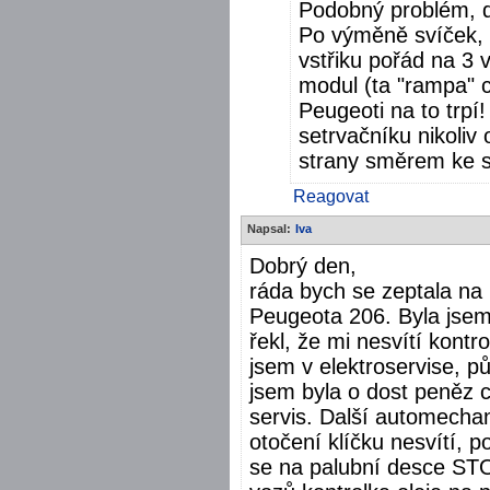
Podobný problém, di
Po výměně svíček, 
vstřiku pořád na 3 
modul (ta "rampa" 
Peugeoti na to trpí
setrvačníku nikoliv 
strany směrem ke s
Reagovat
Napsal:
Iva
Dobrý den,
ráda bych se zeptala na 
Peugeota 206. Byla jse
řekl, že mi nesvítí kontr
jsem v elektroservise, půl
jsem byla o dost peněz c
servis. Další automechani
otočení klíčku nesvítí, 
se na palubní desce STOP