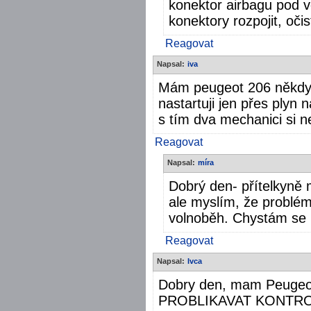
konektor airbagu pod v
konektory rozpojit, očist
Reagovat
Napsal:
iva
Mám peugeot 206 někdy 
nastartuji jen přes plyn 
s tím dva mechanici si n
Reagovat
Napsal:
míra
Dobrý den- přítelkyně
ale myslím, že problé
volnoběh. Chystám se k
Reagovat
Napsal:
Ivca
Dobry den, mam Peugeo
PROBLIKAVAT KONTRO