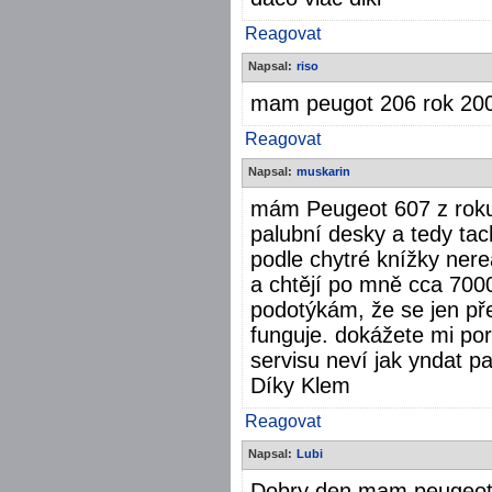
Reagovat
Napsal:
riso
mam peugot 206 rok 200
Reagovat
Napsal:
muskarin
mám Peugeot 607 z roku 
palubní desky a tedy ta
podle chytré knížky nere
a chtějí po mně cca 7000
podotýkám, že se jen pře
funguje. dokážete mi pora
servisu neví jak yndat p
Díky Klem
Reagovat
Napsal:
Lubi
Dobry den.mam peugeot 2