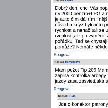
Dobrý den, chci Vás pop
r.v.2000 benzín+LPG a n
je auto čím dál tím líněj
důvod a když byli auto pr
rychlost a nenačítali se 
rychlosti,ale po výměně 
pořádku. Teď se chystají
pomůže? Nemáte někdo 
Reagovat
Napsal:
ppivonkova
Mam pežot Tip 206 Mam 
zapina kontrolka arbegy n
jazdy zasa zasvieti,aká
Reagovat
Napsal:
Duda
Jde o konektor patron