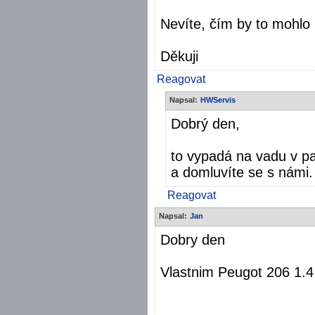
Nevíte, čím by to mohlo
Děkuji
Reagovat
Napsal:
HWServis
Dobrý den,
to vypadá na vadu v pa
a domluvíte se s námi
Reagovat
Napsal:
Jan
Dobry den
Vlastnim Peugot 206 1.4