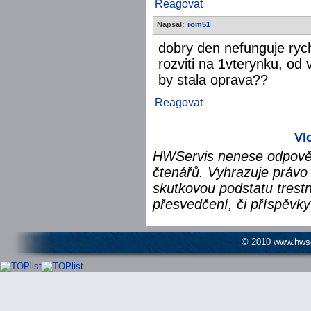
Reagovat
Napsal:
rom51
dobry den nefunguje rych
rozviti na 1vterynku, od 
by stala oprava??
Reagovat
Vl
HWServis nenese odpověd
čtenářů. Vyhrazuje právo 
skutkovou podstatu trest
přesvedčení, či příspěvky
© 2010 www.hwser