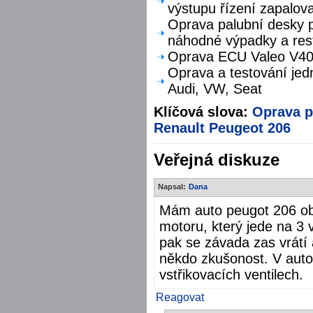
výstupu řízení zapalova
Oprava palubní desky p
náhodné výpadky a res
Oprava ECU Valeo V40 
Oprava a testování jed
Audi, VW, Seat
Klíčová slova:
Oprava
p
Renault
Peugeot 206
Veřejná diskuze
Napsal:
Dana
Mám auto peugot 206 obs
motoru, který jede na 3 
pak se závada zas vrátí a
někdo zkušonost. V auto
vstřikovacích ventilech.
Reagovat