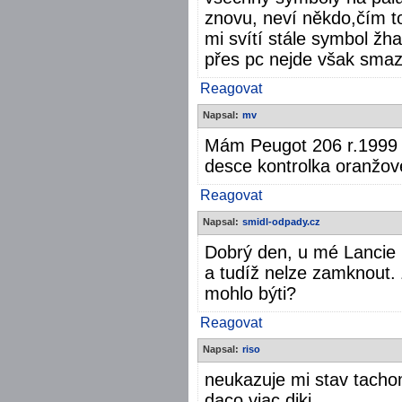
znovu, neví někdo,čím t
mi svítí stále symbol žh
přes pc nejde však smaz
Reagovat
Napsal:
mv
Mám Peugot 206 r.1999 
desce kontrolka oranžov
Reagovat
Napsal:
smidl-odpady.cz
Dobrý den, u mé Lancie 
a tudíž nelze zamknout.
mohlo býti?
Reagovat
Napsal:
riso
neukazuje mi stav tacho
daco viac diki