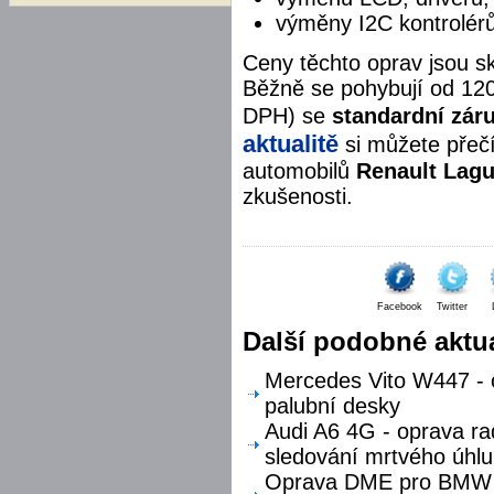
výměny I2C kontrolér
Ceny těchto oprav jsou s
Běžně se pohybují od 12
DPH) se
standardní zár
aktualitě
si můžete přečí
automobilů
Renault Lagu
zkušenosti.
Facebook
Twitter
Další podobné aktua
Mercedes Vito W447 - o
palubní desky
Audi A6 4G - oprava ra
sledování mrtvého úhlu
Oprava DME pro BMW F