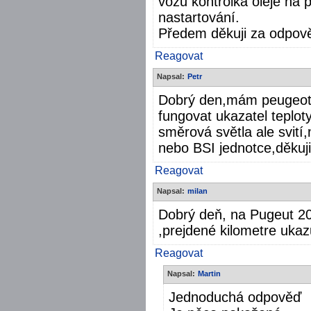
vozů kontrolka oleje na 
nastartování.
Předem děkuji za odpov
Reagovat
Napsal:
Petr
Dobrý den,mám peugeot 
fungovat ukazatel teplo
směrová světla ale svití
nebo BSI jednotce,děkuj
Reagovat
Napsal:
milan
Dobrý deň, na Pugeut 20
,prejdené kilometre uka
Reagovat
Napsal:
Martin
Jednoduchá odpověď