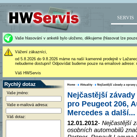
SERVIS
Vaše hlasování v anketě bylo uloženo, děkujeme (hlasovat lze pouze
Vážení zákazníci,
od 5.8.2026 do 9.8.2026 máme na naší kamenné prodejně v Lažane
nebudeme dostupní! Odpovídat budeme pouze na emailové adrese: 
Váš HWServis
Rychlý dotaz
Home
Aktuality
Nejčastější závady a opravy 
Vaše jméno:
Nejčastější závady
pro Peugeot 206, Au
Vaše e-mailová adresa:
Mercedes a další...
Váš dotaz:
12.01.2012
- Nejčastější
osobních automobilů zna