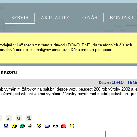
SERVIS
AKTUALITY
O NÁS
KONTAKT
rodejně v Lažanech zavřeno z důvodu DOVOLENÉ. Na telefonních číslech
mailové adrese: michal@hwservis.cz . Děkujeme za pochopení.
 názoru
Datum:
11.04.14 - 18:42
jak vyměním žárovky na palubní desce vozu peugeot 206 rok výroby 2002 a je
anžové podsvícení a chci vyměnin žárovky abych měl modré podsvíceni: jde