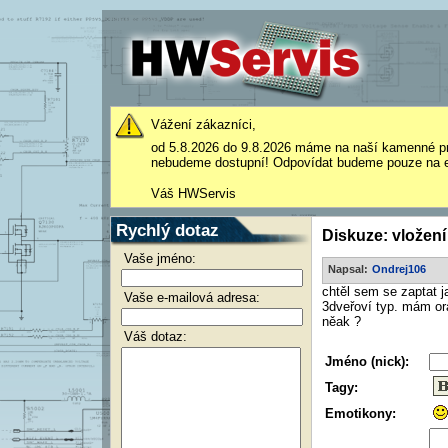
Vážení zákazníci,
od 5.8.2026 do 9.8.2026 máme na naší kamenné p
nebudeme dostupní! Odpovídat budeme pouze na e
Váš HWServis
Rychlý dotaz
Diskuze: vložení
Vaše jméno:
Napsal:
Ondrej106
chtěl sem se zaptat 
Vaše e-mailová adresa:
3dveřoví typ. mám or
něak ?
Váš dotaz:
Jméno (nick):
Tagy:
Emotikony: