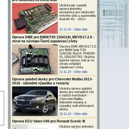
pro sledování mrtvého úhlu
Ukázka jak vypadá
oprava jednotky
assistence pro sledování
mrtvého úhlu u automobilu
Audi A6 4G - 2011+
22.11.24 -
čtěte dále
Oprava DME pro BMW F20 116i/118i, MEVD17.2.5 -
zkrat na výstupu řízení zapalovací cívky
Oprava DME MEVD17.2.5
pro BMW řady F20
116i/118i. Bosch 7636292-
01, 0261S07783. Ukázka
typické opravy, kde je ve
zkratu ovládání
zapalovací cívky.
21.11.24 -
čtěte dále
Oprava palubní desky pro Chevrolet Malibu 2013-
2016 - náhodné výpadky a restarty
Ukázka opravy palubní
desky pro netradiční vůz
v našich končinách -
Chevrolet Malibu.
Náhodné restarty a
výpadky celé přístrojové
desky.
15.11.24 -
čtěte dále
Oprava ECU Valeo V40 pro Renault Scenic III
Ukázka opravy jednotky