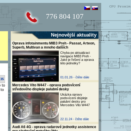
776 804 107
Nejnovější aktuality
Oprava infotainmentu MIB3 Preh - Passat, Arteon,
Superb, Multivan a mnoho dalších
Chyba po aktualizaci
navigace MIB3 Preh -
Jaké je řešení a oprava
této jednotky?
01.01.26 -
čtěte dále
:35
 to
Mercedes Vito W447 - oprava podsvícení
středového displeje palubní desky
 to
Ukázka opravy
podsvícení displeje
palubní desky pro
Mercedes Vito W447
22.11.24 -
čtěte dále
Audi A6 4G - oprava radarové jednotky assistence