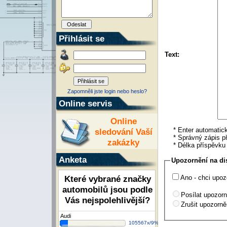
Přihlásit se
Text:
Zapomněli jste login nebo heslo?
Online servis
Online
* Enter automatick
sledování Vaší
* Správný zápis př
zakázky
* Délka příspěvk
Anketa
Upozornění na di
Které vybrané značky
Ano - chci upoz
automobilů jsou podle
Posílat upozorn
Vás nejspolehlivější?
Zrušit upozorně
Audi
105567x/9%