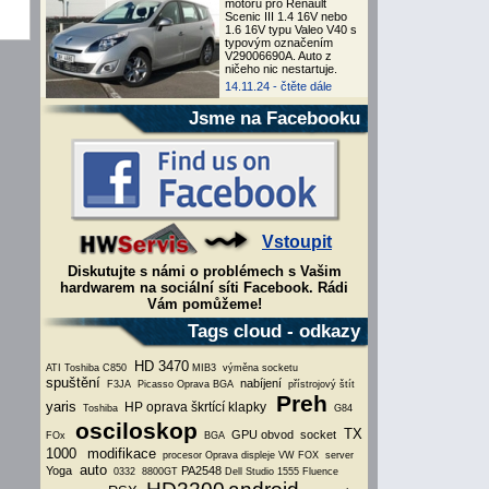
motoru pro Renault
Scenic III 1.4 16V nebo
1.6 16V typu Valeo V40 s
typovým označením
V29006690A. Auto z
ničeho nic nestartuje.
14.11.24 -
čtěte dále
Jsme na Facebooku
Vstoupit
Diskutujte s námi o problémech s Vašim
hardwarem na sociální síti Facebook. Rádi
Vám pomůžeme!
Tags cloud - odkazy
HD 3470
ATI
Toshiba C850
MIB3
výměna socketu
spuštění
nabíjení
F3JA
Picasso
Oprava
BGA
přístrojový štít
Preh
yaris
HP
oprava škrtící klapky
Toshiba
G84
osciloskop
TX
GPU obvod
socket
FOx
BGA
1000
modifikace
procesor
Oprava displeje VW FOX
server
auto
Yoga
PA2548
0332
8800GT
Dell Studio 1555
Fluence