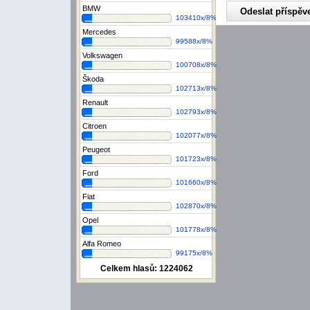
BMW
103410x/8%
Mercedes
99588x/8%
Volkswagen
100708x/8%
Škoda
102713x/8%
Renault
102793x/8%
Citroen
102077x/8%
Peugeot
101723x/8%
Ford
101660x/8%
Fiat
102870x/8%
Opel
101778x/8%
Alfa Romeo
99175x/8%
Celkem hlasů:
1224062