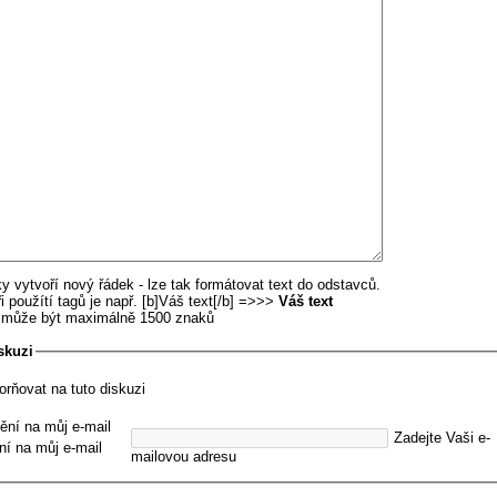
y vytvoří nový řádek - lze tak formátovat text do odstavců.
i použítí tagů je např. [b]Váš text[/b] =>>>
Váš text
u může být maximálně 1500 znaků
skuzi
orňovat na tuto diskuzi
ění na můj e-mail
Zadejte Vaši e-
ní na můj e-mail
mailovou adresu