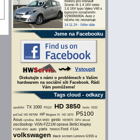
motoru pro Renault
Scenic III 1.4 16V nebo
1.6 16V typu Valeo V40 s
typovým označením
V29006690A. Auto z
ničeho nic nestartuje.
14.11.24 -
čtěte dále
Jsme na Facebooku
Vstoupit
Diskutujte s námi o problémech s Vašim
hardwarem na sociální síti Facebook. Rádi
Vám pomůžeme!
Tags cloud - odkazy
HD 3850
TX 1000
spuštění
P5110
heslo
0332
P5100
HP
počítač
HD 6970M
Megane III
HD 3470
Asus
gesto
výměna
BGA
MIB3
HD5870
GPU obvod
osciloskop
VGN-FZ21M
oprava škrtící klapky
yaris
Ford
auto
F3JA
F3JM
HDD
7600GS
volkswagen
black screen
Lenovo G555 a