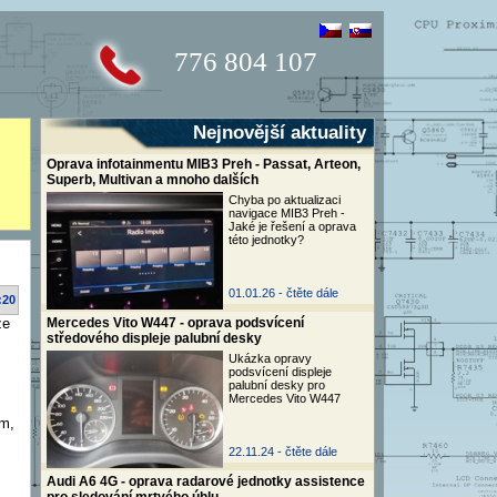
776 804 107
Nejnovější aktuality
Oprava infotainmentu MIB3 Preh - Passat, Arteon,
Superb, Multivan a mnoho dalších
Chyba po aktualizaci
navigace MIB3 Preh -
Jaké je řešení a oprava
této jednotky?
01.01.26 -
čtěte dále
:20
že
Mercedes Vito W447 - oprava podsvícení
středového displeje palubní desky
Ukázka opravy
podsvícení displeje
palubní desky pro
Mercedes Vito W447
ím,
22.11.24 -
čtěte dále
Audi A6 4G - oprava radarové jednotky assistence