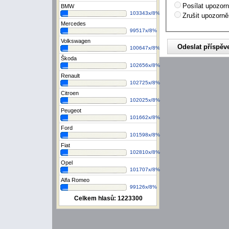
Posílat upozorn
BMW
103343x/8%
Zrušit upozorně
Mercedes
99517x/8%
Volkswagen
100647x/8%
Škoda
102656x/8%
Renault
102725x/8%
Citroen
102025x/8%
Peugeot
101662x/8%
Ford
101598x/8%
Fiat
102810x/8%
Opel
101707x/8%
Alfa Romeo
99126x/8%
Celkem hlasů:
1223300