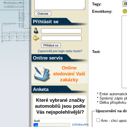
Tagy:
Emotikony:
Přihlásit se
Zapomněli jste login nebo heslo?
Text:
Online servis
Online
sledování Vaší
zakázky
Anketa
* Enter automatick
* Správný zápis př
Které vybrané značky
* Délka příspěvk
automobilů jsou podle
Upozornění na di
Vás nejspolehlivější?
Ano - chci upoz
Audi
105484x/9%