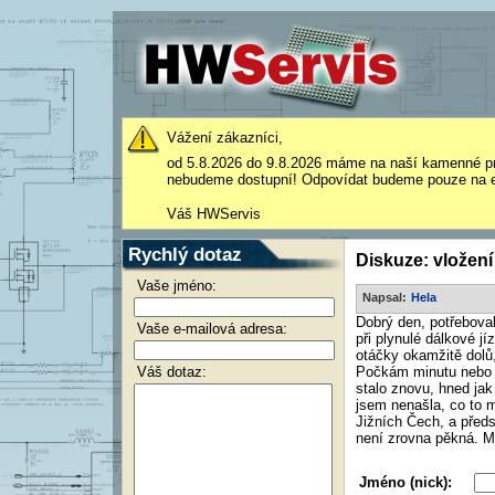
Vážení zákazníci,
od 5.8.2026 do 9.8.2026 máme na naší kamenné p
nebudeme dostupní! Odpovídat budeme pouze na e
Váš HWServis
Rychlý dotaz
Diskuze: vložení
Vaše jméno:
Napsal:
Hela
Dobrý den, potřeboval
Vaše e-mailová adresa:
při plynulé dálkové j
otáčky okamžitě dolů
Váš dotaz:
Počkám minutu nebo d
stalo znovu, hned jak 
jsem nenašla, co to 
Jižních Čech, a předs
není zrovna pěkná. Má
Jméno (nick):