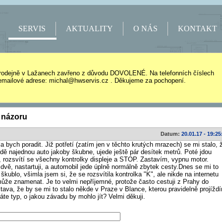
SERVIS
AKTUALITY
O NÁS
KONTAKT
rodejně v Lažanech zavřeno z důvodu DOVOLENÉ. Na telefonních číslech
mailové adrese: michal@hwservis.cz . Děkujeme za pochopení.
 názoru
Datum:
20.01.17 - 19:25
a bych poradit. Již potřetí (zatím jen v těchto krutých mrazech) se mi stalo, 
ízdě najednou auto jakoby škubne, ujede ještě pár desítek metrů. Poté jdou
, rozsvítí se všechny kontrolky displeje a STOP. Zastavím, vypnu motor.
vě, nastartuji, a automobil jede úplně normálně zbytek cesty.Dnes se mi to
škublo, všimla jsem si, že se rozsvítila kontrolka "K", ale nikde na internetu
může znamenat. Je to velmi nepříjemné, protože často cestuji z Prahy do
tava, že by se mi to stalo někde v Praze v Blance, kterou pravidelně projížd
te typ, o jakou závadu by mohlo jít? Velmi děkuji.