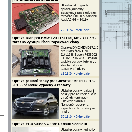
pro sledování mrtvého úhlu
Ukázka jak vypadá
oprava jednotky
assistence pro sledování
mrtvého úhlu u automobilu
Audi A6 4G - 2011+
22.11.24 -
čtěte dále
Oprava DME pro BMW F20 116i/118i, MEVD17.2.5 -
zkrat na výstupu řízení zapalovací cívky
Oprava DME MEVD17.2.5
pro BMW řady F20
116i/118i. Bosch 7636292-
01, 0261S07783. Ukázka
typické opravy, kde je ve
zkratu ovládání
zapalovací cívky.
21.11.24 -
čtěte dále
Oprava palubní desky pro Chevrolet Malibu 2013-
2016 - náhodné výpadky a restarty
Ukázka opravy palubní
desky pro netradiční vůz
v našich končinách -
Chevrolet Malibu.
Náhodné restarty a
výpadky celé přístrojové
desky.
15.11.24 -
čtěte dále
Oprava ECU Valeo V40 pro Renault Scenic III
Ukázka opravy jednotky