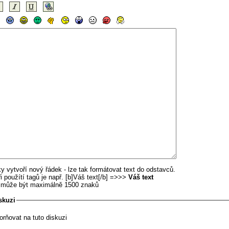
y vytvoří nový řádek - lze tak formátovat text do odstavců.
i použítí tagů je např. [b]Váš text[/b] =>>>
Váš text
u může být maximálně 1500 znaků
skuzi
orňovat na tuto diskuzi