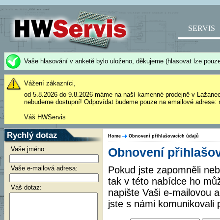
SERVIS
Vaše hlasování v anketě bylo uloženo, děkujeme (hlasovat lze pouze
Vážení zákazníci,
od 5.8.2026 do 9.8.2026 máme na naší kamenné prodejně v Lažane
nebudeme dostupní! Odpovídat budeme pouze na emailové adrese: 
Váš HWServis
Rychlý dotaz
Home
Obnovení přihlašovacích údajů
Vaše jméno:
Obnovení přihlašo
Vaše e-mailová adresa:
Pokud jste zapomněli nebo
tak v této nabídce ho mů
Váš dotaz:
napište Vaši e-mailovou 
jste s námi komunikovali 