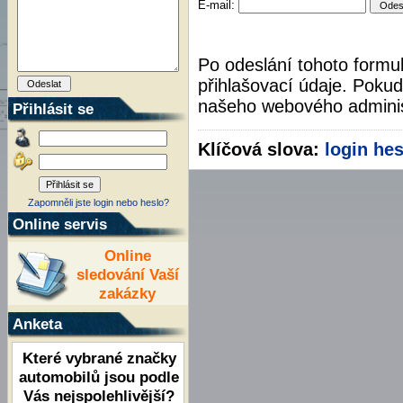
E-mail:
Po odeslání tohoto formu
přihlašovací údaje. Pokud
našeho webového admini
Přihlásit se
Klíčová slova:
login
hes
Zapomněli jste login nebo heslo?
Online servis
Online
sledování Vaší
zakázky
Anketa
Které vybrané značky
automobilů jsou podle
Vás nejspolehlivější?