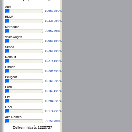
Audi
105533x/9%
BMW
103380x/8%
Mercedes
99557x/8%
Volkswagen
100681x/8%
Škoda
102687x/8%
Renault
102764x/8%
Citroen
102056x/8%
Peugeot
101699x/8%
Ford
101634x/8%
Fiat
102849x/8%
Opel
101747x/8%
Alfa Romeo
99150x/8%
Celkem hlasů:
1223737