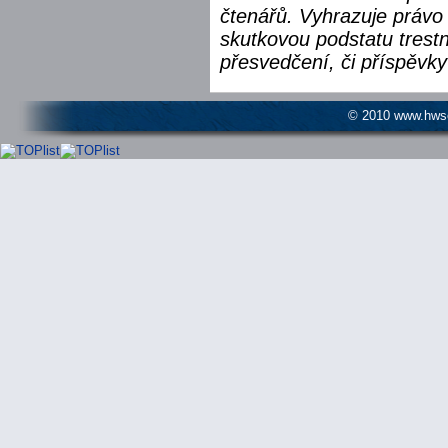
čtenářů. Vyhrazuje právo 
skutkovou podstatu trest
přesvedčení, či příspěvky
© 2010 www.hwser