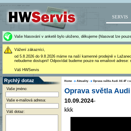
SERVIS
Vaše hlasování v anketě bylo uloženo, děkujeme (hlasovat lze pouze
Vážení zákazníci,
od 5.8.2026 do 9.8.2026 máme na naší kamenné prodejně v Lažane
nebudeme dostupní! Odpovídat budeme pouze na emailové adrese: 
Váš HWServis
Rychlý dotaz
Home
Aktuality
Oprava světla Audi A6 4F r.v
Vaše jméno:
Oprava světla Audi 
10.09.2024
-
Vaše e-mailová adresa:
kkk
Váš dotaz: