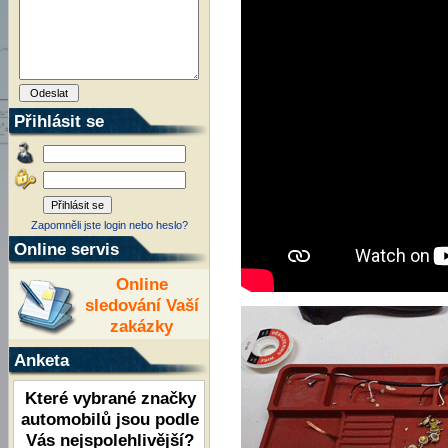
Přihlásit se
Zapomněli jste login nebo heslo?
Online servis
Online
sledování Vaší
zakázky
Anketa
Které vybrané značky
automobilů jsou podle
Vás nejspolehlivější?