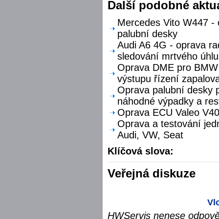
Další podobné aktua
Mercedes Vito W447 - o
palubní desky
Audi A6 4G - oprava ra
sledování mrtvého úhlu
Oprava DME pro BMW F
výstupu řízení zapalova
Oprava palubní desky p
náhodné výpadky a res
Oprava ECU Valeo V40 
Oprava a testování jed
Audi, VW, Seat
Klíčová slova:
Veřejná diskuze
Vl
HWServis nenese odpověd