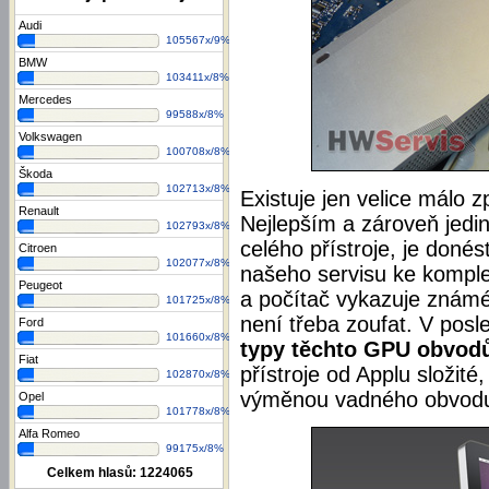
Audi
105567x/9%
BMW
103411x/8%
Mercedes
99588x/8%
Volkswagen
100708x/8%
Škoda
102713x/8%
Existuje jen velice málo z
Renault
Nejlepším a zároveň jedin
102793x/8%
celého přístroje, je doné
Citroen
102077x/8%
našeho servisu ke komple
Peugeot
a počítač vykazuje známé
101725x/8%
není třeba zoufat. V pos
Ford
101660x/8%
typy těchto GPU obvod
Fiat
přístroje od Applu složité,
102870x/8%
výměnou vadného obvodu 
Opel
101778x/8%
Alfa Romeo
99175x/8%
Celkem hlasů:
1224065