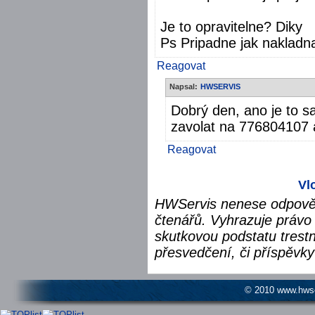
Je to opravitelne? Diky
Ps Pripadne jak nakladn
Reagovat
Napsal:
HWSERVIS
Dobrý den, ano je to s
zavolat na 776804107 a
Reagovat
Vl
HWServis nenese odpověd
čtenářů. Vyhrazuje právo 
skutkovou podstatu trest
přesvedčení, či příspěvky
© 2010 www.hwser