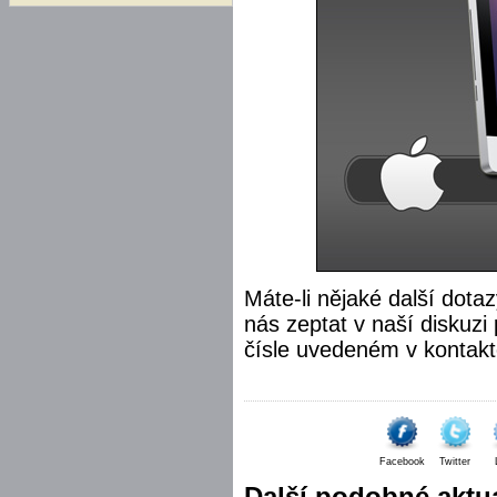
Máte-li nějaké další dota
nás zeptat v naší diskuz
čísle uvedeném v kontakt
Facebook
Twitter
Další podobné aktua