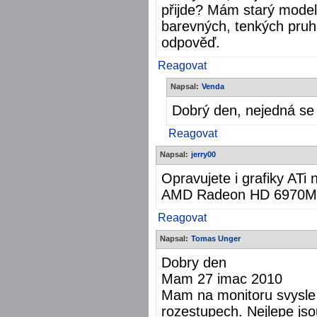
přijde? Mám starý model 
barevných, tenkých pruh
odpověď.
Reagovat
Napsal:
Venda
Dobrý den, nejedná se 
Reagovat
Napsal:
jerry00
Opravujete i grafiky ATi
AMD Radeon HD 6970M
Reagovat
Napsal:
Tomas Unger
Dobry den
Mam 27 imac 2010
Mam na monitoru svysle 
rozestupech. Nejlepe jso