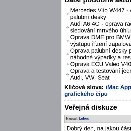
Mercedes Vito W447 - o
palubní desky
Audi A6 4G - oprava ra
sledování mrtvého úhlu
Oprava DME pro BMW F
výstupu řízení zapalova
Oprava palubní desky p
náhodné výpadky a res
Oprava ECU Valeo V40 
Oprava a testování jed
Audi, VW, Seat
Klíčová slova:
iMac
App
grafického čipu
Veřejná diskuze
Napsal:
Luboš
Dobrý den, na jakou čás