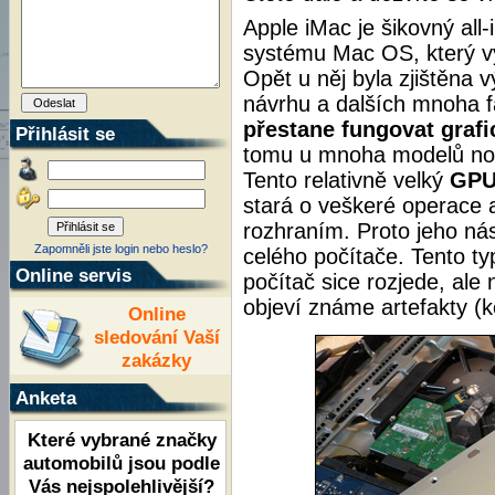
Apple iMac je šikovný al
systému Mac OS, který vy
Opět u něj byla zjištěna 
návrhu a dalších mnoha fa
přestane fungovat graf
Přihlásit se
tomu u mnoha modelů not
Tento relativně velký
GPU
stará o veškeré operace 
rozhraním. Proto jeho ná
Zapomněli jste login nebo heslo?
celého počítače. Tento t
Online servis
počítač sice rozjede, ale
objeví známe artefakty (ko
Online
sledování Vaší
zakázky
Anketa
Které vybrané značky
automobilů jsou podle
Vás nejspolehlivější?