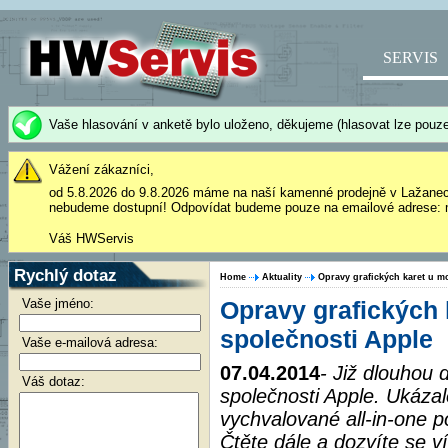
SERVIS
Vaše hlasování v anketě bylo uloženo, děkujeme (hlasovat lze pouze
Vážení zákazníci,
od 5.8.2026 do 9.8.2026 máme na naší kamenné prodejně v Lažane
nebudeme dostupní! Odpovídat budeme pouze na emailové adrese: 
Váš HWServis
Rychlý dotaz
Home
Aktuality
Opravy grafických karet u m
Vaše jméno:
Opravy grafických 
společnosti Apple
Vaše e-mailová adresa:
07.04.2014
- Již dlouhou 
Váš dotaz:
společnosti Apple. Ukázalo 
vychvalované all-in-one p
Čtěte dále a dozvíte se v