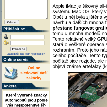
Apple iMac je šikovný al
systému Mac OS, který vy
Opět u něj byla zjištěna 
návrhu a dalších mnoha fa
přestane fungovat graf
Přihlásit se
tomu u mnoha modelů not
Tento relativně velký
GPU
stará o veškeré operace 
rozhraním. Proto jeho ná
Zapomněli jste login nebo heslo?
celého počítače. Tento t
Online servis
počítač sice rozjede, ale
objeví známe artefakty (ko
Online
sledování Vaší
zakázky
Anketa
Které vybrané značky
automobilů jsou podle
Vás nejspolehlivější?