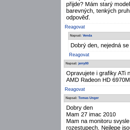
přijde? Mám starý model 
barevných, tenkých pruh
odpověď.
Reagovat
Napsal:
Venda
Dobrý den, nejedná se 
Reagovat
Napsal:
jerry00
Opravujete i grafiky ATi
AMD Radeon HD 6970M
Reagovat
Napsal:
Tomas Unger
Dobry den
Mam 27 imac 2010
Mam na monitoru svysle 
rozestupech. Nejlepe jso