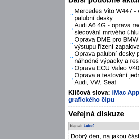
Mercedes Vito W447 - o
palubní desky
Audi A6 4G - oprava ra
sledování mrtvého úhlu
Oprava DME pro BMW F
výstupu řízení zapalova
Oprava palubní desky p
náhodné výpadky a res
Oprava ECU Valeo V40 
Oprava a testování jed
Audi, VW, Seat
Klíčová slova:
iMac
App
grafického čipu
Veřejná diskuze
Napsal:
Luboš
Dobrý den, na jakou čás