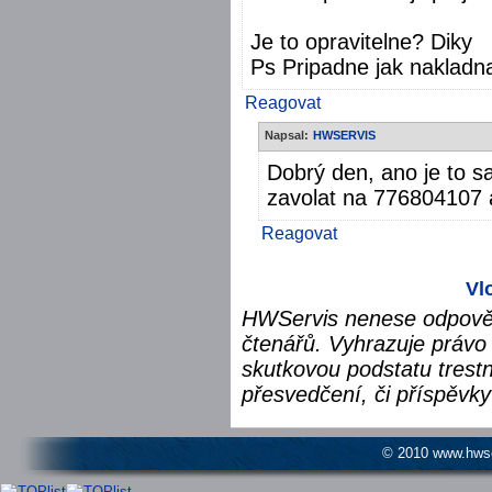
Je to opravitelne? Diky
Ps Pripadne jak nakladn
Reagovat
Napsal:
HWSERVIS
Dobrý den, ano je to s
zavolat na 776804107 a
Reagovat
Vl
HWServis nenese odpověd
čtenářů. Vyhrazuje právo 
skutkovou podstatu trest
přesvedčení, či příspěvky
© 2010 www.hwser