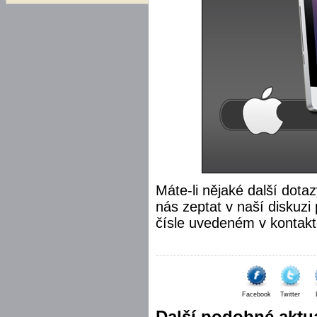
Máte-li nějaké další dota
nás zeptat v naší diskuz
čísle uvedeném v kontakt
Facebook
Twitter
Další podobné aktua