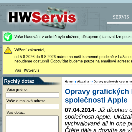
SERVIS
Vaše hlasování v anketě bylo uloženo, děkujeme (hlasovat lze pouze
Vážení zákazníci,
od 5.8.2026 do 9.8.2026 máme na naší kamenné prodejně v Lažane
nebudeme dostupní! Odpovídat budeme pouze na emailové adrese: 
Váš HWServis
Rychlý dotaz
Home
Aktuality
Opravy grafických karet u m
Vaše jméno:
Opravy grafických 
společnosti Apple
Vaše e-mailová adresa:
07.04.2014
- Již dlouhou 
Váš dotaz:
společnosti Apple. Ukázalo 
vychvalované all-in-one p
Čtěte dále a dozvíte se v