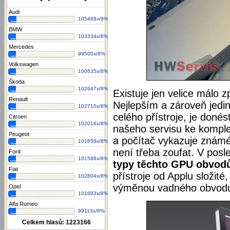
Audi
105468x/9%
BMW
103334x/8%
Mercedes
99500x/8%
Volkswagen
100635x/8%
Škoda
102647x/8%
Existuje jen velice málo z
Renault
Nejlepším a zároveň jedin
102710x/8%
celého přístroje, je doné
Citroen
102016x/8%
našeho servisu ke komple
Peugeot
a počítač vykazuje známé
101658x/8%
není třeba zoufat. V pos
Ford
101588x/8%
typy těchto GPU obvod
Fiat
přístroje od Applu složité,
102804x/8%
výměnou vadného obvodu 
Opel
101693x/8%
Alfa Romeo
99113x/8%
Celkem hlasů:
1223166