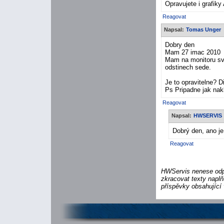
Opravujete i grafik
Reagovat
Napsal:
Tomas Unger
Dobry den
Mam 27 imac 2010
Mam na monitoru svy
odstinech sede.
Je to opravitelne? D
Ps Pripadne jak nak
Reagovat
Napsal:
HWSERVIS
Dobrý den, ano je
Reagovat
HWServis nenese odpo
zkracovat texty naplň
příspěvky obsahující 