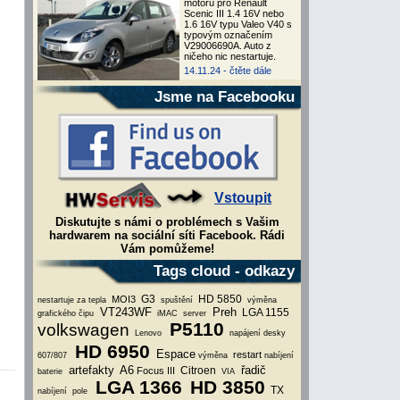
motoru pro Renault
Scenic III 1.4 16V nebo
1.6 16V typu Valeo V40 s
typovým označením
V29006690A. Auto z
ničeho nic nestartuje.
14.11.24 -
čtěte dále
Jsme na Facebooku
Vstoupit
Diskutujte s námi o problémech s Vašim
hardwarem na sociální síti Facebook. Rádi
Vám pomůžeme!
Tags cloud - odkazy
G3
HD 5850
MOI3
nestartuje za tepla
spuštění
výměna
VT243WF
Preh
LGA 1155
grafického čipu
iMAC
server
P5110
volkswagen
Lenovo
napájení desky
HD 6950
Espace
restart
607/807
výměna
nabíjení
artefakty
A6
řadič
Citroen
Focus III
baterie
VIA
LGA 1366
HD 3850
TX
nabíjení
pole