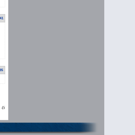
:41
35
 či