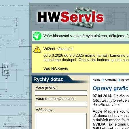
Vaše hlasování v anketě bylo uloženo, děkujeme (h
Vážení zákazníci,
od 5.8.2026 do 9.8.2026 máme na naší kamenné p
nebudeme dostupní! Odpovídat budeme pouze na e
Váš HWServis
Rychlý dotaz
Home
Aktuality
Oprav
Vaše jméno:
Opravy grafic
07.04.2014
- Již dlou
Vaše e-mailová adresa:
totiž, že i tyto velic
dozvíte se více.
Váš dotaz:
Apple iMac je šikovn
už doma nebo v kancel
a dalších mnoha fakto
NVIDIA
, jak je tomu
GPU obvod
, osazený