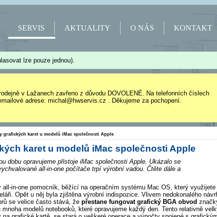
SERVIS
AKTUALITY
O NÁS
KONTAKT
lasovat lze pouze jednou).
rodejně v Lažanech zavřeno z důvodu DOVOLENÉ. Na telefonních číslech
mailové adrese: michal@hwservis.cz . Děkujeme za pochopení.
y grafických karet u modelů iMac společnosti Apple
kých karet u modelů iMac společnosti Apple
hou dobu opravujeme přistoje iMac společnosti Apple. Ukázalo se
e vychvalované all-in-one počítače trpí výrobní vadou. Čtěte dále a
ý all-in-one pomocník, běžící na operačním systému Mac OS, který využijete
áři. Opět u něj byla zjištěna výrobní indispozice. Vlivem nedokonalého návr
rů se velice často stává, že
přestane fungovat grafický BGA obvod
značk
 u mnoha modelů notebooků, které opravujeme každý den. Tento relativně velk
 na grafické kartě, se stará o veškeré operace a výpočty spojené s grafický