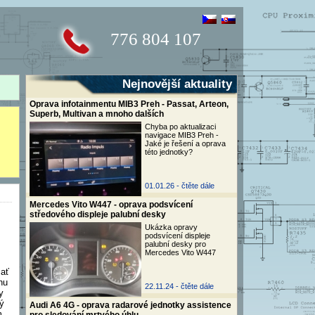
776 804 107
Nejnovější aktuality
Oprava infotainmentu MIB3 Preh - Passat, Arteon,
Superb, Multivan a mnoho dalších
Chyba po aktualizaci
navigace MIB3 Preh -
Jaké je řešení a oprava
této jednotky?
01.01.26 -
čtěte dále
Mercedes Vito W447 - oprava podsvícení
středového displeje palubní desky
Ukázka opravy
podsvícení displeje
palubní desky pro
Mercedes Vito W447
 ať
hu
22.11.24 -
čtěte dále
y
ý
Audi A6 4G - oprava radarové jednotky assistence
m