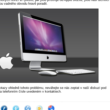
nou vadného obvodu hravě poradit.
dotazy ohledně tohoto problému, neváhejte se nás zeptat v naší diskuzi pod
a telefonním čísle uvedeném v kontaktech.