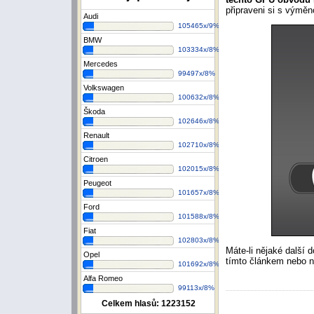
připraveni si s výmě
Audi
105465x/9%
BMW
103334x/8%
Mercedes
99497x/8%
Volkswagen
100632x/8%
Škoda
102646x/8%
Renault
102710x/8%
Citroen
102015x/8%
Peugeot
101657x/8%
Ford
101588x/8%
Fiat
102803x/8%
Máte-li nějaké další 
Opel
tímto článkem nebo n
101692x/8%
Alfa Romeo
99113x/8%
Celkem hlasů:
1223152