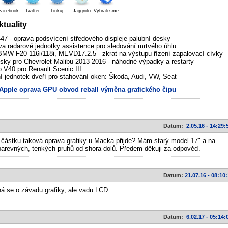
Facebook
Twitter
Linkuj
Jaggnito
Vybrali.sme
tuality
7 - oprava podsvícení středového displeje palubní desky
va radarové jednotky assistence pro sledování mrtvého úhlu
MW F20 116i/118i, MEVD17.2.5 - zkrat na výstupu řízení zapalovací cívky
sky pro Chevrolet Malibu 2013-2016 - náhodné výpadky a restarty
V40 pro Renault Scenic III
í jednotek dveří pro stahování oken: Škoda, Audi, VW, Seat
Apple
oprava
GPU obvod
reball
výměna grafického čipu
Datum:
2.05.16 - 14:29:
 částku taková oprava grafiky u Macka přijde? Mám starý model 17" a na
 barevných, tenkých pruhů od shora dolů. Předem děkuji za odpověď.
Datum:
21.07.16 - 08:10
á se o závadu grafiky, ale vadu LCD.
Datum:
6.02.17 - 05:14: