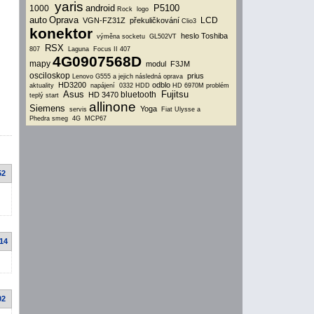
yaris
android
P5100
1000
Rock
logo
auto
Oprava
LCD
VGN-FZ31Z
překuličkování
Clio3
konektor
heslo
Toshiba
výměna socketu
GL502VT
RSX
807
Laguna
Focus II
407
4G0907568D
mapy
modul
F3JM
osciloskop
prius
Lenovo G555 a jejich následná oprava
HD3200
odblo
aktuality
napájení
0332
HDD
HD 6970M
problém
Asus
Fujitsu
bluetooth
HD 3470
teplý start
allinone
Siemens
Yoga
servis
Fiat Ulysse a
Phedra
smeg
4G
MCP67
52
:14
02