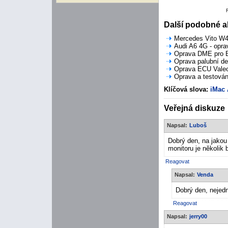
Další podobné ak
Mercedes Vito W44
Audi A6 4G - opra
Oprava DME pro B
Oprava palubní de
Oprava ECU Valeo 
Oprava a testován
Klíčová slova:
iMac
Veřejná diskuze
Napsal:
Luboš
Dobrý den, na jakou
monitoru je několik
Reagovat
Napsal:
Venda
Dobrý den, nejedn
Reagovat
Napsal:
jerry00