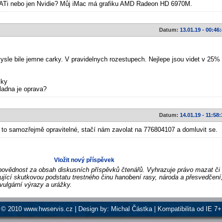
y ATi nebo jen Nvidie? Můj iMac má grafiku AMD Radeon HD 6970M.
Datum:
13.01.19 - 00:46
sle bile jemne carky. V pravidelnych rozestupech. Nejlepe jsou videt v 25%
iky
ladna je oprava?
Datum:
14.01.19 - 11:58:
 to samozřejmě opravitelné, stačí nám zavolat na 776804107 a domluvit se.
Vložit nový příspěvek
vědnost za obsah diskusních příspěvků čtenářů. Vyhrazuje právo mazat či
ující skutkovou podstatu trestného činu hanobení rasy, národa a přesvedčení,
vulgární výrazy a urážky.
© 2010 www.hwservis.cz | Design by: Michal Částka | Kompatibilita od IE 7+