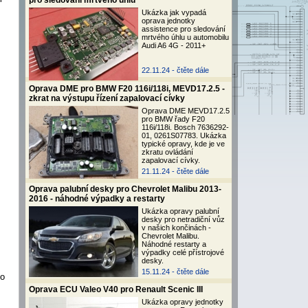
pro sledování mrtvého úhlu
Ukázka jak vypadá
oprava jednotky
assistence pro sledování
mrtvého úhlu u automobilu
Audi A6 4G - 2011+
22.11.24 -
čtěte dále
Oprava DME pro BMW F20 116i/118i, MEVD17.2.5 -
zkrat na výstupu řízení zapalovací cívky
Oprava DME MEVD17.2.5
pro BMW řady F20
116i/118i. Bosch 7636292-
01, 0261S07783. Ukázka
typické opravy, kde je ve
zkratu ovládání
zapalovací cívky.
21.11.24 -
čtěte dále
Oprava palubní desky pro Chevrolet Malibu 2013-
2016 - náhodné výpadky a restarty
Ukázka opravy palubní
desky pro netradiční vůz
v našich končinách -
Chevrolet Malibu.
Náhodné restarty a
výpadky celé přístrojové
desky.
15.11.24 -
čtěte dále
ho
Oprava ECU Valeo V40 pro Renault Scenic III
Ukázka opravy jednotky