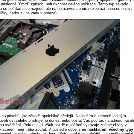
o následné "úmrtí" způsobí nefunkčnost celého počítače. Tento typ závady
e se počítač sice rozjede, ale na obrazovce se nic nezobrazí nebo se objeví
ičky, čárky a jiné vady v obraze).
álo způsobů, jak závadě spolehlivě předejít. Nejlepším a zároveň jediným
životnost celého přístroje, je donést nebo poslat Váš počítač na adresu naše
mu vyčištění. Pokud je již však pozdě a počítač vykazuje známé chyby v
k screen, není třeba zoufat. V poslední době jsme
naskladnili
všechny typy
nových revizí a i přesto, jak jsou přístroje od Applu složité, jsou naši technici