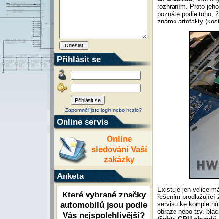
rozhraním. Proto jeh
poznáte podle toho, ž
známe artefakty (kost
Přihlásit se
Zapomněli jste login nebo heslo?
Online servis
Online
sledování Vaší
zakázky
Anketa
Existuje jen velice m
Které vybrané značky
řešením prodlužující 
automobilů jsou podle
servisu ke kompletní
obraze nebo tzv. blac
Vás nejspolehlivější?
těchto GPU obvodů