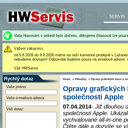
SERVIS
Vaše hlasování v anketě bylo uloženo, děkujeme (hlasovat lze pouze
Vážení zákazníci,
od 5.8.2026 do 9.8.2026 máme na naší kamenné prodejně v Lažane
nebudeme dostupní! Odpovídat budeme pouze na emailové adrese: 
Váš HWServis
Rychlý dotaz
Home
Aktuality
Opravy grafických karet u m
Vaše jméno:
Opravy grafických 
společnosti Apple
Vaše e-mailová adresa:
07.04.2014
- Již dlouhou 
Váš dotaz:
společnosti Apple. Ukázalo 
vychvalované all-in-one p
Čtěte dále a dozvíte se v