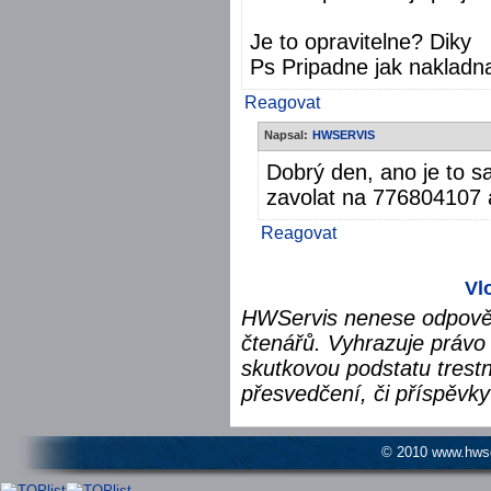
Je to opravitelne? Diky
Ps Pripadne jak nakladn
Reagovat
Napsal:
HWSERVIS
Dobrý den, ano je to s
zavolat na 776804107 a
Reagovat
Vl
HWServis nenese odpověd
čtenářů. Vyhrazuje právo 
skutkovou podstatu trest
přesvedčení, či příspěvky
© 2010 www.hwser