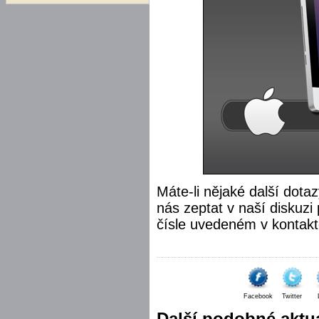
Máte-li nějaké další dota
nás zeptat v naší diskuz
čísle uvedeném v kontakt
Facebook
Twitter
Další podobné aktua