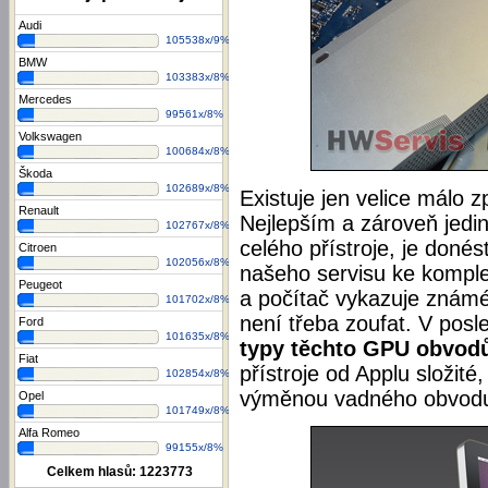
Audi
105538x/9%
BMW
103383x/8%
Mercedes
99561x/8%
Volkswagen
100684x/8%
Škoda
102689x/8%
Existuje jen velice málo z
Renault
Nejlepším a zároveň jedin
102767x/8%
celého přístroje, je doné
Citroen
102056x/8%
našeho servisu ke komple
Peugeot
a počítač vykazuje známé
101702x/8%
není třeba zoufat. V pos
Ford
101635x/8%
typy těchto GPU obvod
Fiat
přístroje od Applu složité,
102854x/8%
výměnou vadného obvodu 
Opel
101749x/8%
Alfa Romeo
99155x/8%
Celkem hlasů:
1223773