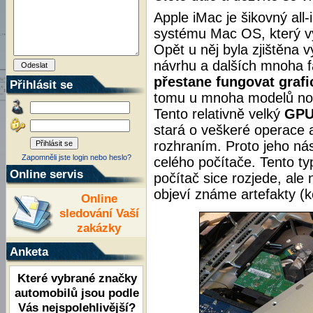
Apple iMac je šikovný al
systému Mac OS, který vy
Opět u něj byla zjištěna 
návrhu a dalších mnoha fa
přestane fungovat graf
Přihlásit se
tomu u mnoha modelů not
Tento relativně velký
GPU
stará o veškeré operace 
rozhraním. Proto jeho ná
Zapomněli jste login nebo heslo?
celého počítače. Tento t
Online servis
počítač sice rozjede, ale
objeví známe artefakty (ko
Online
sledování Vaší
zakázky
Anketa
Které vybrané značky
automobilů jsou podle
Vás nejspolehlivější?