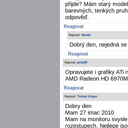
přijde? Mám starý model 
barevných, tenkých pruh
odpověď.
Reagovat
Napsal:
Venda
Dobrý den, nejedná se 
Reagovat
Napsal:
jerry00
Opravujete i grafiky ATi
AMD Radeon HD 6970M
Reagovat
Napsal:
Tomas Unger
Dobry den
Mam 27 imac 2010
Mam na monitoru svysle 
rozestupech. Nejlepe jso