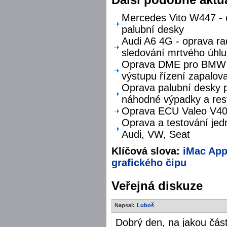
Mercedes Vito W447 - o
palubní desky
Audi A6 4G - oprava ra
sledování mrtvého úhlu
Oprava DME pro BMW F
výstupu řízení zapalova
Oprava palubní desky p
náhodné výpadky a res
Oprava ECU Valeo V40 
Oprava a testování jed
Audi, VW, Seat
Klíčová slova:
iMac
App
grafického čipu
Veřejná diskuze
Napsal:
Luboš
Dobrý den, na jakou čás