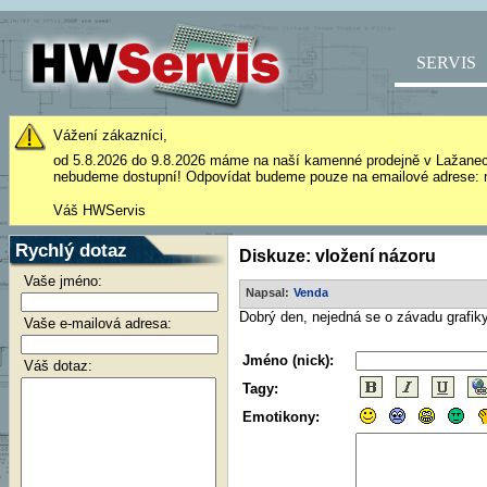
SERVIS
Vážení zákazníci,
od 5.8.2026 do 9.8.2026 máme na naší kamenné prodejně v Lažane
nebudeme dostupní! Odpovídat budeme pouze na emailové adrese: 
Váš HWServis
Rychlý dotaz
Diskuze: vložení názoru
Vaše jméno:
Napsal:
Venda
Dobrý den, nejedná se o závadu grafik
Vaše e-mailová adresa:
Jméno (nick):
Váš dotaz:
Tagy:
Emotikony: