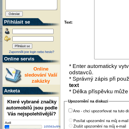
Přihlásit se
Text:
Zapomněli jste login nebo heslo?
Online servis
* Enter automaticky vytv
Online
odstavců.
sledování Vaší
* Správný zápis při použí
zakázky
text
Anketa
* Délka příspěvku může
Které vybrané značky
Upozornění na diskuzi
automobilů jsou podle
Ano - chci upozorňovat na tuto di
Vás nejspolehlivější?
Posílat upozornění na můj e-mail
Audi
Zrušit upozornění na můj e-mail
105563x/9%