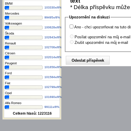
text
BMW
* Délka příspěvku může
103330x/8%
Mercedes
Upozornění na diskuzi
99495x/8%
Volkswagen
Ano - chci upozorňovat na tuto di
100628x/8%
Škoda
Posílat upozornění na můj e-mail
102643x/8%
Zrušit upozornění na můj e-mail
Renault
102706x/8%
Citroen
102014x/8%
Peugeot
101656x/8%
Ford
101584x/8%
Fiat
102799x/8%
Opel
101690x/8%
Alfa Romeo
99111x/8%
Celkem hlasů:
1223116