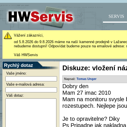
SERVIS
Vážení zákazníci,
od 5.8.2026 do 9.8.2026 máme na naší kamenné prodejně v Lažane
nebudeme dostupní! Odpovídat budeme pouze na emailové adrese: 
Váš HWServis
Rychlý dotaz
Diskuze: vložení ná
Vaše jméno:
Napsal:
Tomas Unger
Vaše e-mailová adresa:
Dobry den
Mam 27 imac 2010
Váš dotaz:
Mam na monitoru svysle b
rozestupech. Nejlepe jso
Je to opravitelne? Diky
Ps Pripadne jak nakladna