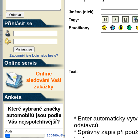
Jméno (nick):
Tagy:
Přihlásit se
Emotikony:
Zapomněli jste login nebo heslo?
Online servis
Text:
Online
sledování Vaší
zakázky
Anketa
Které vybrané značky
automobilů jsou podle
* Enter automaticky vytv
Vás nejspolehlivější?
odstavců.
* Správný zápis při použí
Audi
105460x/9%