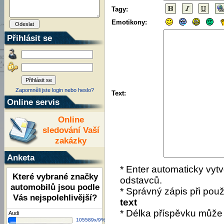
Tagy:
Emotikony:
Přihlásit se
Zapomněli jste login nebo heslo?
Text:
Online servis
Online
sledování Vaší
zakázky
Anketa
* Enter automaticky vytv
Které vybrané značky
odstavců.
automobilů jsou podle
* Správný zápis při použí
Vás nejspolehlivější?
text
* Délka příspěvku může
Audi
105589x/9%