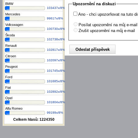
Upozornění na diskuzi
BMW
103437x/8%
Ano - chci upozorňovat na tuto di
Mercedes
99617x/8%
Posílat upozornění na můj e-mail
Volkswagen
100730x/8%
Zrušit upozornění na můj e-mail
Škoda
102738x/8%
Renault
102817x/8%
Citroen
102097x/8%
Peugeot
101745x/8%
Ford
101685x/8%
Fiat
102892x/8%
Opel
101804x/8%
Alfa Romeo
99199x/8%
Celkem hlasů:
1224350