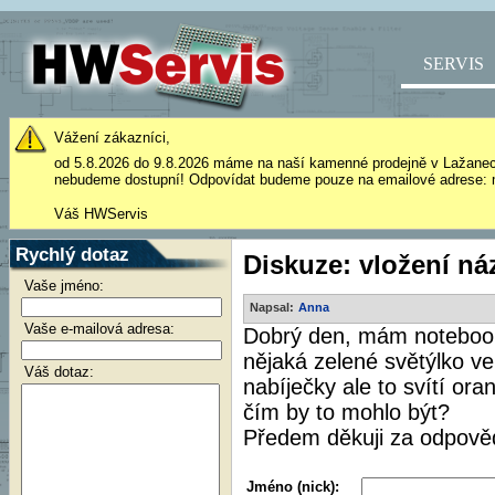
SERVIS
Vážení zákazníci,
od 5.8.2026 do 9.8.2026 máme na naší kamenné prodejně v Lažane
nebudeme dostupní! Odpovídat budeme pouze na emailové adrese: 
Váš HWServis
Rychlý dotaz
Diskuze: vložení ná
Vaše jméno:
Napsal:
Anna
Vaše e-mailová adresa:
Dobrý den, mám notebook 
nějaká zelené světýlko ve
Váš dotaz:
nabíječky ale to svítí or
čím by to mohlo být?
Předem děkuji za odpově
Jméno (nick):