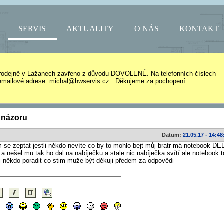
SERVIS
AKTUALITY
O NÁS
KONTAKT
rodejně v Lažanech zavřeno z důvodu DOVOLENÉ. Na telefonních číslech
mailové adrese: michal@hwservis.cz . Děkujeme za pochopení.
 názoru
Datum:
21.05.17 - 14:48
 se zeptat jestli někdo nevíte co by to mohlo bejt můj bratr má notebook DE
 a nešel mu tak ho dal na nabíječku a stale nic nabíječka svítí ale notebook t
i někdo poradit co stim muže být děkuji předem za odpovědi