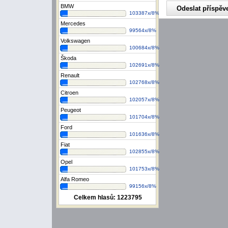
BMW
103387x/8%
Mercedes
99564x/8%
Volkswagen
100684x/8%
Škoda
102691x/8%
Renault
102768x/8%
Citroen
102057x/8%
Peugeot
101704x/8%
Ford
101636x/8%
Fiat
102855x/8%
Opel
101753x/8%
Alfa Romeo
99156x/8%
Celkem hlasů:
1223795