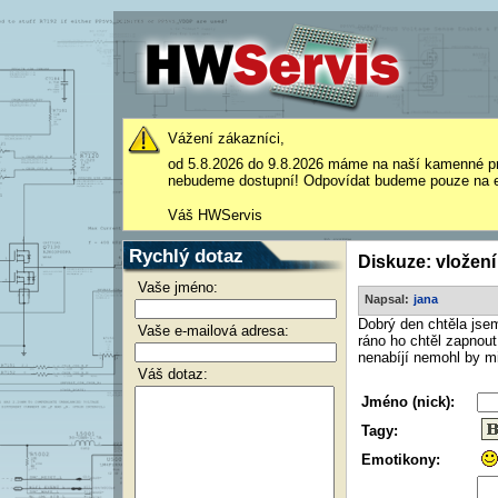
Vážení zákazníci,
od 5.8.2026 do 9.8.2026 máme na naší kamenné p
nebudeme dostupní! Odpovídat budeme pouze na e
Váš HWServis
Rychlý dotaz
Diskuze: vložení
Vaše jméno:
Napsal:
jana
Dobrý den chtěla jsem
Vaše e-mailová adresa:
ráno ho chtěl zapnout
nenabíjí nemohl by m
Váš dotaz:
Jméno (nick):
Tagy:
Emotikony: