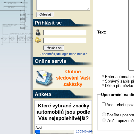
Přihlásit se
Text:
Zapomněli jste login nebo heslo?
Online servis
Online
* Enter automatick
sledování Vaší
* Správný zápis př
zakázky
* Délka příspěvk
Anketa
Upozornění na di
Které vybrané značky
Ano - chci upoz
automobilů jsou podle
Posílat upozorn
Vás nejspolehlivější?
Zrušit upozorně
Audi
105540x/9%