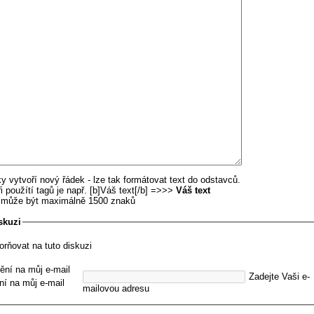
y vytvoří nový řádek - lze tak formátovat text do odstavců.
i použítí tagů je např. [b]Váš text[/b] =>>>
Váš text
u může být maximálně 1500 znaků
skuzi
orňovat na tuto diskuzi
ění na můj e-mail
Zadejte Vaši e-
ní na můj e-mail
mailovou adresu