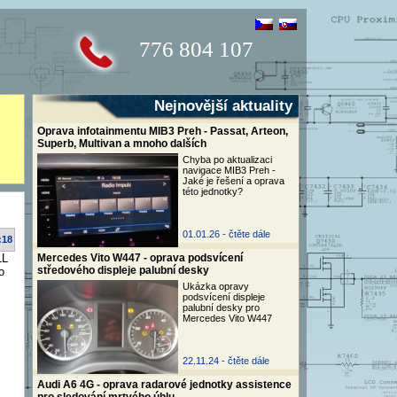
776 804 107
Nejnovější aktuality
Oprava infotainmentu MIB3 Preh - Passat, Arteon,
Superb, Multivan a mnoho dalších
Chyba po aktualizaci
navigace MIB3 Preh -
Jaké je řešení a oprava
této jednotky?
01.01.26 -
čtěte dále
:18
LL
Mercedes Vito W447 - oprava podsvícení
středového displeje palubní desky
o
Ukázka opravy
podsvícení displeje
palubní desky pro
Mercedes Vito W447
22.11.24 -
čtěte dále
Audi A6 4G - oprava radarové jednotky assistence