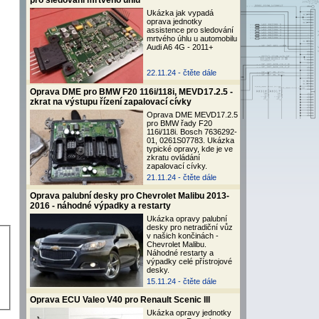
pro sledování mrtvého úhlu
Ukázka jak vypadá
oprava jednotky
assistence pro sledování
mrtvého úhlu u automobilu
Audi A6 4G - 2011+
22.11.24 -
čtěte dále
Oprava DME pro BMW F20 116i/118i, MEVD17.2.5 -
zkrat na výstupu řízení zapalovací cívky
Oprava DME MEVD17.2.5
pro BMW řady F20
116i/118i. Bosch 7636292-
01, 0261S07783. Ukázka
typické opravy, kde je ve
zkratu ovládání
zapalovací cívky.
21.11.24 -
čtěte dále
Oprava palubní desky pro Chevrolet Malibu 2013-
2016 - náhodné výpadky a restarty
Ukázka opravy palubní
desky pro netradiční vůz
v našich končinách -
Chevrolet Malibu.
Náhodné restarty a
výpadky celé přístrojové
desky.
15.11.24 -
čtěte dále
Oprava ECU Valeo V40 pro Renault Scenic III
Ukázka opravy jednotky