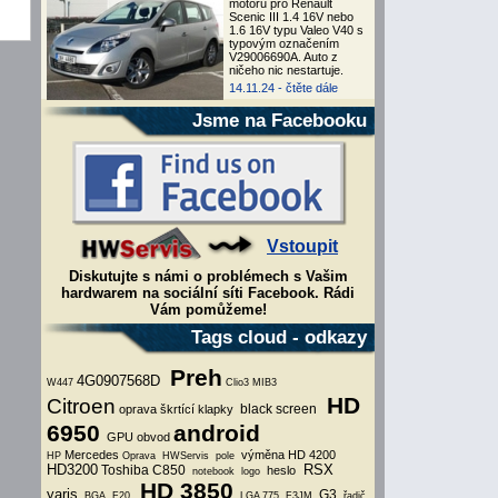
motoru pro Renault
Scenic III 1.4 16V nebo
1.6 16V typu Valeo V40 s
typovým označením
V29006690A. Auto z
ničeho nic nestartuje.
14.11.24 -
čtěte dále
Jsme na Facebooku
Vstoupit
Diskutujte s námi o problémech s Vašim
hardwarem na sociální síti Facebook. Rádi
Vám pomůžeme!
Tags cloud - odkazy
Preh
4G0907568D
W447
Clio3
MIB3
HD
Citroen
black screen
oprava škrtící klapky
6950
android
GPU obvod
Mercedes
výměna HD 4200
HP
Oprava
HWServis
pole
HD3200
RSX
Toshiba C850
heslo
notebook
logo
HD 3850
yaris
G3
BGA
F20
LGA 775
F3JM
řadič