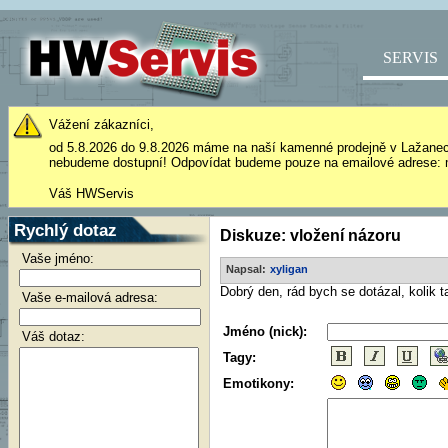
SERVIS
Vážení zákazníci,
od 5.8.2026 do 9.8.2026 máme na naší kamenné prodejně v Lažane
nebudeme dostupní! Odpovídat budeme pouze na emailové adrese: 
Váš HWServis
Rychlý dotaz
Diskuze: vložení názoru
Vaše jméno:
Napsal:
xyligan
Dobrý den, rád bych se dotázal, kolik 
Vaše e-mailová adresa:
Jméno (nick):
Váš dotaz:
Tagy:
Emotikony: