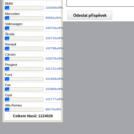
BMW
103409x/8%
Mercedes
99582x/8%
Volkswagen
100704x/8%
Škoda
102710x/8%
Renault
102788x/8%
Citroen
102076x/8%
Peugeot
101721x/8%
Ford
101658x/8%
Fiat
102869x/8%
Opel
101777x/8%
Alfa Romeo
99170x/8%
Celkem hlasů:
1224026