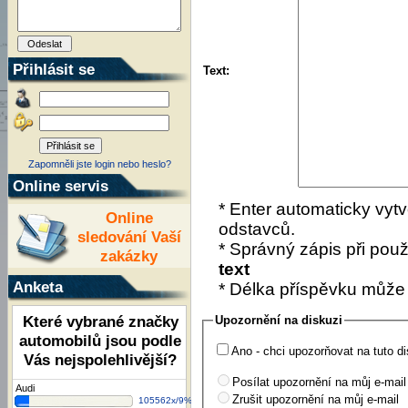
Přihlásit se
Text:
Zapomněli jste login nebo heslo?
Online servis
* Enter automaticky vytv
Online
odstavců.
sledování Vaší
* Správný zápis při použí
zakázky
text
Anketa
* Délka příspěvku může
Které vybrané značky
Upozornění na diskuzi
automobilů jsou podle
Ano - chci upozorňovat na tuto di
Vás nejspolehlivější?
Posílat upozornění na můj e-mail
Audi
Zrušit upozornění na můj e-mail
105562x/9%