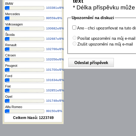
text
BMW
* Délka příspěvku může
103381x/8%
Mercedes
Upozornění na diskuzi
99559x/8%
Volkswagen
Ano - chci upozorňovat na tuto di
100682x/8%
Škoda
Posílat upozornění na můj e-mail
102687x/8%
Zrušit upozornění na můj e-mail
Renault
102766x/8%
Citroen
102056x/8%
Peugeot
101700x/8%
Ford
101634x/8%
Fiat
102851x/8%
Opel
101748x/8%
Alfa Romeo
99150x/8%
Celkem hlasů:
1223749