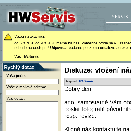
SERVIS
Vážení zákazníci,
od 5.8.2026 do 9.8.2026 máme na naší kamenné prodejně v Lažane
nebudeme dostupní! Odpovídat budeme pouze na emailové adrese: 
Váš HWServis
Rychlý dotaz
Diskuze: vložení ná
Vaše jméno:
Napsal:
HWServis
Vaše e-mailová adresa:
Dobrý den,
Váš dotaz:
ano, samostatně Vám oba
poslat fotografií původníh
resp. revize.
Klidně nás kontaktujte n