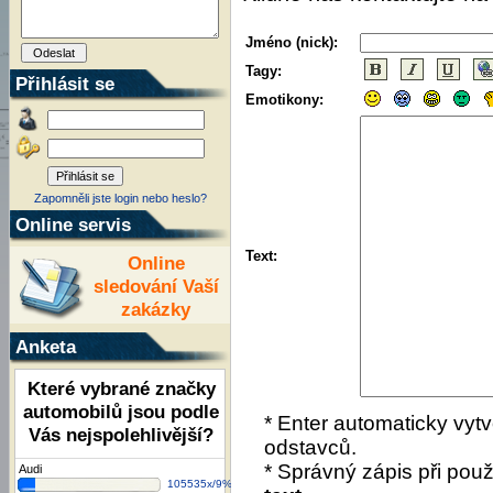
Jméno (nick):
Tagy:
Přihlásit se
Emotikony:
Zapomněli jste login nebo heslo?
Online servis
Text:
Online
sledování Vaší
zakázky
Anketa
Které vybrané značky
automobilů jsou podle
* Enter automaticky vytv
Vás nejspolehlivější?
odstavců.
* Správný zápis při použí
Audi
105535x/9%