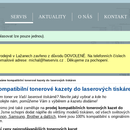
SERVIS
AKTUALITY
O NÁS
KONTAKT
lasovat lze pouze jednou).
rodejně v Lažanech zavřeno z důvodu DOVOLENÉ. Na telefonních číslech
mailové adrese: michal@hwservis.cz . Děkujeme za pochopení.
váme kompatibilní tonerové kazety do laserových tiskáren
patibilní tonerové kazety do laserových tiskár
m toner ve Vaší laserové tiskárně? Nevíte jaký vybrat a kde ho
Zavolejte nám, pomůžeme Vám s výběrem a kazetu dodáme!
imo jiné také zaměřuje na
prodej kompatibilních tonerových kazet do
Jsme schopni dodat náplňe do většiny modelů tiskáren, od všech světových
non, Samsung, Brother a dalších
, které jsou 100% kompatibilní s originálním
m.
ní ceny nejprodávanějších tonerových kazet