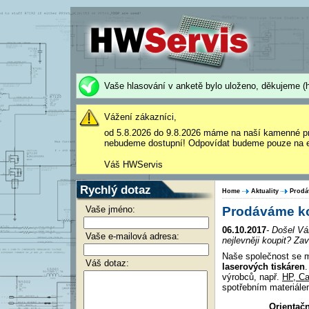
Vaše hlasování v anketě bylo uloženo, děkujeme (h
Vážení zákazníci,
od 5.8.2026 do 9.8.2026 máme na naší kamenné p
nebudeme dostupní! Odpovídat budeme pouze na e
Váš HWServis
Rychlý dotaz
Home
Aktuality
Prodá
Vaše jméno:
Prodáváme kom
06.10.2017
- Došel Vá
Vaše e-mailová adresa:
nejlevněji koupit? 
Naše společnost se m
Váš dotaz:
laserových tiskáren
.
výrobců, např.
HP, Ca
spotřebním materiále
Orientač