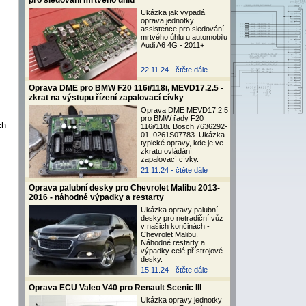
pro sledování mrtvého úhlu
Ukázka jak vypadá
oprava jednotky
assistence pro sledování
mrtvého úhlu u automobilu
Audi A6 4G - 2011+
22.11.24 -
čtěte dále
Oprava DME pro BMW F20 116i/118i, MEVD17.2.5 -
zkrat na výstupu řízení zapalovací cívky
Oprava DME MEVD17.2.5
pro BMW řady F20
ch
116i/118i. Bosch 7636292-
01, 0261S07783. Ukázka
typické opravy, kde je ve
zkratu ovládání
zapalovací cívky.
21.11.24 -
čtěte dále
Oprava palubní desky pro Chevrolet Malibu 2013-
2016 - náhodné výpadky a restarty
Ukázka opravy palubní
desky pro netradiční vůz
v našich končinách -
Chevrolet Malibu.
Náhodné restarty a
výpadky celé přístrojové
desky.
15.11.24 -
čtěte dále
Oprava ECU Valeo V40 pro Renault Scenic III
Ukázka opravy jednotky