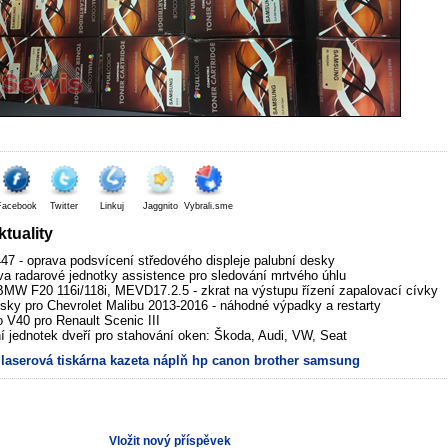
Facebook
Twitter
Linkuj
Jaggnito
Vybrali.sme
tuality
7 - oprava podsvícení středového displeje palubní desky
va radarové jednotky assistence pro sledování mrtvého úhlu
MW F20 116i/118i, MEVD17.2.5 - zkrat na výstupu řízení zapalovací cívky
sky pro Chevrolet Malibu 2013-2016 - náhodné výpadky a restarty
V40 pro Renault Scenic III
í jednotek dveří pro stahování oken: Škoda, Audi, VW, Seat
laserová
tiskárna
kazeta
náplň
hp
canon
brother
samsung
Vložit nový příspěvek