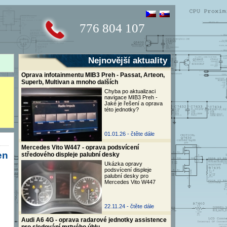
776 804 107
Nejnovější aktuality
Oprava infotainmentu MIB3 Preh - Passat, Arteon,
Superb, Multivan a mnoho dalších
Chyba po aktualizaci
navigace MIB3 Preh -
Jaké je řešení a oprava
této jednotky?
01.01.26 -
čtěte dále
Mercedes Vito W447 - oprava podsvícení
en
středového displeje palubní desky
Ukázka opravy
podsvícení displeje
palubní desky pro
Mercedes Vito W447
22.11.24 -
čtěte dále
Audi A6 4G - oprava radarové jednotky assistence