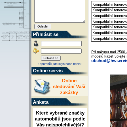
Kompatibilní tonero
Kompatibilní tonero
Kompatibilní tonero
Kompatibilní tonero
Kompatibilní tonero
Kompatibilní tonerov
Přihlásit se
Kompatibilní toner
Při nákupu nad 2500
modelů kazet volejte 
obchod@hwservis
Zapomněli jste login nebo heslo?
Online servis
Online
sledování Vaší
zakázky
Anketa
Které vybrané značky
automobilů jsou podle
Vás nejspolehlivější?