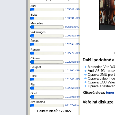
Audi
105543x/9%
BMW
103391x/8%
Mercedes
99566x/8%
Volkswagen
100685x/8%
Škoda
102694x/8%
Renault
102772x/8%
Citroen
Další podobné ak
102058x/8%
Mercedes Vito W44
Peugeot
Audi A6 4G - opra
101705x/8%
Oprava DME pro B
Ford
Oprava palubní de
101640x/8%
Oprava ECU Valeo 
Fiat
Oprava a testován
102856x/8%
Klíčová slova:
toner
Opel
101755x/8%
Veřejná diskuze
Alfa Romeo
99157x/8%
Celkem hlasů:
1223822