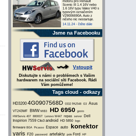
motoru pro Renault
Scenic III 1.4 16V nebo
1.6 16V typu Valeo V40 s
typovým označením
V29006690A. Auto z
ničeho nic nestartuje.
14.11.24 -
čtěte dále
Jsme na Facebooku
Vstoupit
Diskutujte s námi o problémech s Vašim
hardwarem na sociální síti Facebook. Rádi
Vám pomůžeme!
Tags cloud - odkazy
4G0907568D
HD3200
Asus
0332
PA2548
G3
HD 6950
BMW
VT243WF
MIB3
gesto
Dell
repas
HWServis
407
8800GT
Lenovo
W447
server
android
Inspirion 7559
Clio3
HD 5850
logo
konektor
auto
Espace
firmware
BGA
Picasso
yaris
artefakty
F20
Ford
password
pole
HP