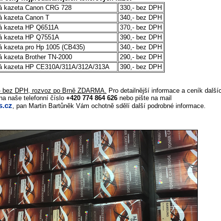
vá kazeta Canon CRG 728
330,- bez DPH
vá kazeta Canon T
340,- bez DPH
vá kazeta HP Q6511A
370,- bez DPH
vá kazeta HP Q7551A
390,- bez DPH
vá kazeta pro Hp 1005 (CB435)
340,- bez DPH
á kazeta Brother TN-2000
290,- bez DPH
ová kazeta HP CE310A/311A/312A/313A
390,- bez DPH
,- bez DPH, rozvoz po Brně ZDARMA.
Pro detailnější informace a ceník další
na naše telefonní číslo
+420 774 864 626
nebo pište na mail
.cz
, pan Martin Bartůněk Vám ochotně sdělí další podrobné informace.