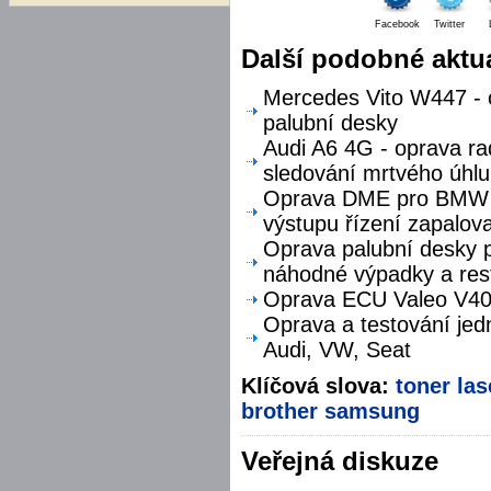
Facebook
Twitter
Další podobné aktua
Mercedes Vito W447 - o
palubní desky
Audi A6 4G - oprava ra
sledování mrtvého úhlu
Oprava DME pro BMW F
výstupu řízení zapalova
Oprava palubní desky p
náhodné výpadky a res
Oprava ECU Valeo V40 
Oprava a testování jed
Audi, VW, Seat
Klíčová slova:
toner
las
brother
samsung
Veřejná diskuze