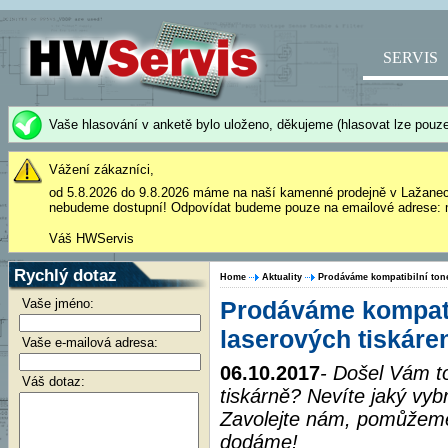
SERVIS
Vaše hlasování v anketě bylo uloženo, děkujeme (hlasovat lze pouze
Vážení zákazníci,
od 5.8.2026 do 9.8.2026 máme na naší kamenné prodejně v Lažane
nebudeme dostupní! Odpovídat budeme pouze na emailové adrese: 
Váš HWServis
Rychlý dotaz
Home
Aktuality
Prodáváme kompatibilní tone
Vaše jméno:
Prodáváme kompati
laserových tiskáre
Vaše e-mailová adresa:
06.10.2017
- Došel Vám t
Váš dotaz:
tiskárně? Nevíte jaký vybr
Zavolejte nám, pomůžem
dodáme!