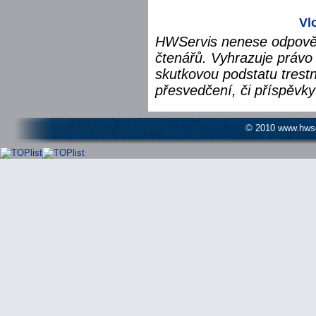
Vl
HWServis nenese odpověd
čtenářů. Vyhrazuje právo 
skutkovou podstatu trest
přesvedčení, či příspěvky
© 2010 www.hwser