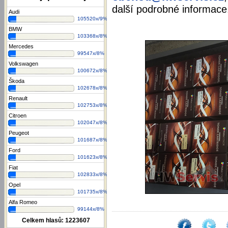
další podrobné informace
Audi
105520x/9%
BMW
103368x/8%
Mercedes
99547x/8%
Volkswagen
100672x/8%
Škoda
102678x/8%
Renault
102753x/8%
Citroen
102047x/8%
Peugeot
101687x/8%
Ford
101623x/8%
Fiat
102833x/8%
Opel
101735x/8%
Alfa Romeo
99144x/8%
Celkem hlasů:
1223607