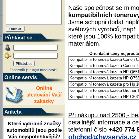
Naše společnost se mimo
kompatibilních tonerový
Jsme schopni dodat náplň
světových výrobců, např
které jsou 100% kompatibi
Přihlásit se
materiálem.
Orientační ceny nejprodá
Kompatibilní tonerová kazeta Canon 
Kompatibilní tonerová kazeta Canon T
Zapomněli jste login nebo heslo?
Kompatibilní tonerová kazeta HP Q65
Online servis
Kompatibilní tonerová kazeta HP Q75
Kompatibilní tonerová kazeta pro Hp 
Online
Kompatibilní tonerová kazeta Brother
sledování Vaší
Kompatibilní tonerová kazeta HP CE
zakázky
Anketa
Při nákupu nad 2500,- b
detailnější informace a c
Které vybrané značky
telefonní číslo
+420 774 
automobilů jsou podle
obchod@hwservis.cz
Vás nejspolehlivější?