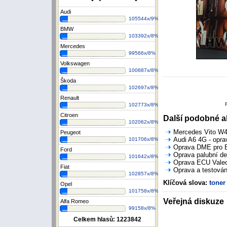
Audi
105544x/9%
BMW
103392x/8%
Mercedes
99566x/8%
Volkswagen
100687x/8%
Škoda
102697x/8%
Renault
102773x/8%
Citroen
Další podobné ak
102062x/8%
Mercedes Vito W44
Peugeot
Audi A6 4G - opra
101706x/8%
Oprava DME pro B
Ford
Oprava palubní de
101642x/8%
Oprava ECU Valeo 
Fiat
Oprava a testován
102857x/8%
Klíčová slova:
toner
Opel
101758x/8%
Veřejná diskuze
Alfa Romeo
99158x/8%
Celkem hlasů:
1223842