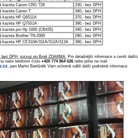
vá kazeta Canon CRG 728
330,- bez DPH
vá kazeta Canon T
340,- bez DPH
vá kazeta HP Q6511A
370,- bez DPH
vá kazeta HP Q7551A
390,- bez DPH
vá kazeta pro Hp 1005 (CB435)
340,- bez DPH
á kazeta Brother TN-2000
290,- bez DPH
ová kazeta HP CE310A/311A/312A/313A
390,- bez DPH
,- bez DPH, rozvoz po Brně ZDARMA.
Pro detailnější informace a ceník další
na naše telefonní číslo
+420 774 864 626
nebo pište na mail
.cz
, pan Martin Bartůněk Vám ochotně sdělí další podrobné informace.