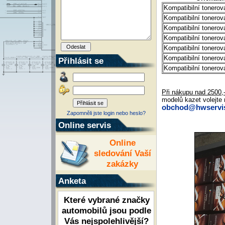
Kompatibilní tonero
Kompatibilní tonero
Kompatibilní tonero
Kompatibilní tonero
Kompatibilní tonero
Kompatibilní tonerov
Přihlásit se
Kompatibilní toner
Při nákupu nad 2500
modelů kazet volejte 
obchod@hwservis
Zapomněli jste login nebo heslo?
Online servis
Online
sledování Vaší
zakázky
Anketa
Které vybrané značky
automobilů jsou podle
Vás nejspolehlivější?