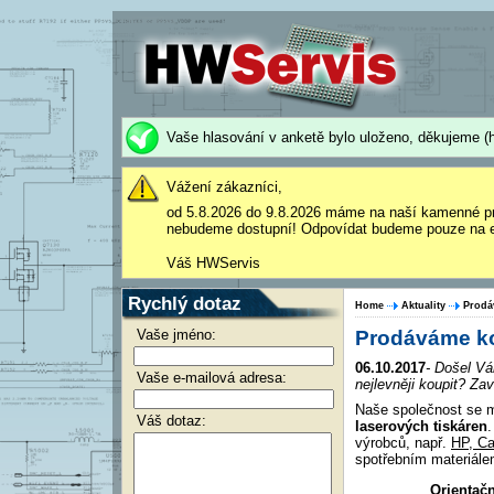
Vaše hlasování v anketě bylo uloženo, děkujeme (h
Vážení zákazníci,
od 5.8.2026 do 9.8.2026 máme na naší kamenné p
nebudeme dostupní! Odpovídat budeme pouze na e
Váš HWServis
Rychlý dotaz
Home
Aktuality
Prodá
Vaše jméno:
Prodáváme kom
06.10.2017
- Došel Vá
Vaše e-mailová adresa:
nejlevněji koupit? 
Naše společnost se m
Váš dotaz:
laserových tiskáren
.
výrobců, např.
HP, Ca
spotřebním materiále
Orientač