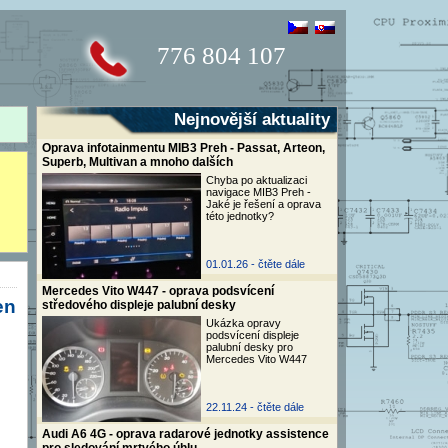
776 804 107
Nejnovější aktuality
Oprava infotainmentu MIB3 Preh - Passat, Arteon,
Superb, Multivan a mnoho dalších
Chyba po aktualizaci
navigace MIB3 Preh -
Jaké je řešení a oprava
této jednotky?
01.01.26 -
čtěte dále
Mercedes Vito W447 - oprava podsvícení
en
středového displeje palubní desky
Ukázka opravy
podsvícení displeje
palubní desky pro
Mercedes Vito W447
22.11.24 -
čtěte dále
Audi A6 4G - oprava radarové jednotky assistence