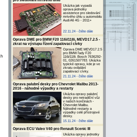
pro sledování mrtvého úhlu
Ukázka jak vypadá
oprava jednotky
assistence pro sledování
mrtvého úhlu u automobilu
Audi A6 4G - 2011+
22.11.24 -
čtěte dále
Oprava DME pro BMW F20 116i/118i, MEVD17.2.5 -
zkrat na výstupu řízení zapalovací cívky
Oprava DME MEVD17.2.5
pro BMW řady F20
ch
116i/118i. Bosch 7636292-
01, 0261S07783. Ukázka
typické opravy, kde je ve
zkratu ovládání
zapalovací cívky.
21.11.24 -
čtěte dále
Oprava palubní desky pro Chevrolet Malibu 2013-
2016 - náhodné výpadky a restarty
Ukázka opravy palubní
desky pro netradiční vůz
v našich končinách -
Chevrolet Malibu.
Náhodné restarty a
výpadky celé přístrojové
desky.
15.11.24 -
čtěte dále
Oprava ECU Valeo V40 pro Renault Scenic III
Ukázka opravy jednotky