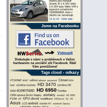
motoru pro Renault
Scenic III 1.4 16V nebo
1.6 16V typu Valeo V40 s
typovým označením
V29006690A. Auto z
ničeho nic nestartuje.
14.11.24 -
čtěte dále
Jsme na Facebooku
Vstoupit
Diskutujte s námi o problémech s Vašim
hardwarem na sociální síti Facebook. Rádi
Vám pomůžeme!
Tags cloud - odkazy
Citroen
VT243WF
měření
W447
allinone
password
BGA
HD 3470
výměna socketu
výměna HD
řadič
HD 6950
4G0907568D
4200
Toshiba
artefakty
C850
oprava škrtící klapky
nenabíjí
HD 5850
GPU obvod
F3JM
modifikace
HP
HWServis
G1
G5
Asus
android
LCD
socket
ATI
notebook
Oprava