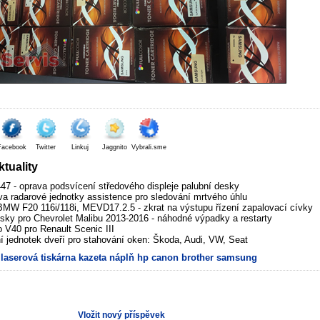
Facebook
Twitter
Linkuj
Jaggnito
Vybrali.sme
tuality
7 - oprava podsvícení středového displeje palubní desky
va radarové jednotky assistence pro sledování mrtvého úhlu
MW F20 116i/118i, MEVD17.2.5 - zkrat na výstupu řízení zapalovací cívky
sky pro Chevrolet Malibu 2013-2016 - náhodné výpadky a restarty
V40 pro Renault Scenic III
í jednotek dveří pro stahování oken: Škoda, Audi, VW, Seat
laserová
tiskárna
kazeta
náplň
hp
canon
brother
samsung
Vložit nový příspěvek