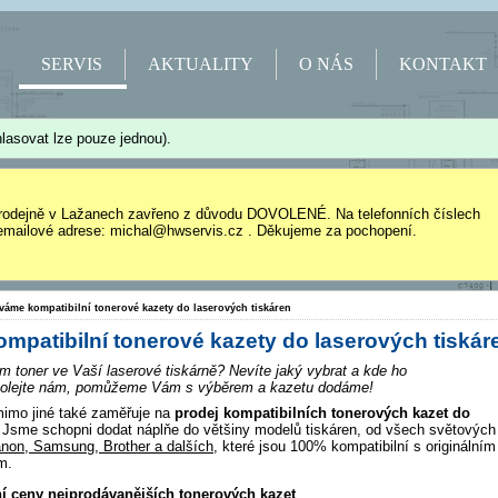
SERVIS
AKTUALITY
O NÁS
KONTAKT
lasovat lze pouze jednou).
rodejně v Lažanech zavřeno z důvodu DOVOLENÉ. Na telefonních číslech
mailové adrese: michal@hwservis.cz . Děkujeme za pochopení.
váme kompatibilní tonerové kazety do laserových tiskáren
patibilní tonerové kazety do laserových tiskár
m toner ve Vaší laserové tiskárně? Nevíte jaký vybrat a kde ho
Zavolejte nám, pomůžeme Vám s výběrem a kazetu dodáme!
imo jiné také zaměřuje na
prodej kompatibilních tonerových kazet do
Jsme schopni dodat náplňe do většiny modelů tiskáren, od všech světových
non, Samsung, Brother a dalších
, které jsou 100% kompatibilní s originálním
m.
ní ceny nejprodávanějších tonerových kazet