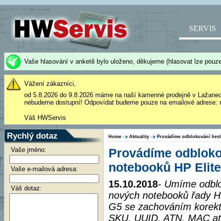
SERVIS
Vaše hlasování v anketě bylo uloženo, děkujeme (hlasovat lze pouze
Vážení zákazníci,
od 5.8.2026 do 9.8.2026 máme na naší kamenné prodejně v Lažane
nebudeme dostupní! Odpovídat budeme pouze na emailové adrese: 
Váš HWServis
Rychlý dotaz
Home
Aktuality
Provádíme odblokování hesla
Vaše jméno:
Provádíme odbloko
notebooků HP Elite
Vaše e-mailová adresa:
15.10.2018
- Umíme odblo
Váš dotaz:
nových notebooků řady H
G5 se zachováním korekt
SKU, UUID, ATN, MAC atd