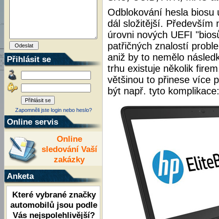
Odblokování hesla biosu 
dál složitější. Především
úrovni nových UEFI "bios
patřičných znalostí probl
aniž by to nemělo násled
Přihlásit se
trhu existuje několik fire
většinou to přinese více
být např. tyto komplikace
Zapomněli jste login nebo heslo?
Online servis
Online
sledování Vaší
zakázky
Anketa
Které vybrané značky
automobilů jsou podle
Vás nejspolehlivější?