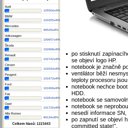
Audi
105504x/9%
BMW
103355x/8%
Mercedes
99529x/8%
Volkswagen
100657x/8%
Škoda
102668x/8%
po stisknutí zapínacíh
Renault
se objeví logo HP.
102742x/8%
Citroen
notebook je značně po
102033x/8%
ventilátor běží nesmys
Peugeot
teploty procesoru jsou
101673x/8%
Ford
notebook nechce booto
101609x/8%
HDD.
Fiat
102819x/8%
notebook se samovoln
Opel
notebook se neprobou
101720x/8%
nesedí informace SN,
Alfa Romeo
99134x/8%
po zapnutí se objeví h
Celkem hlasů:
1223443
committed state!".