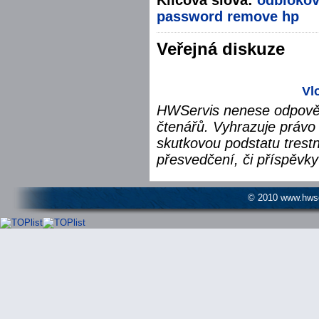
password
remove
hp
Veřejná diskuze
Vl
HWServis nenese odpověd
čtenářů. Vyhrazuje právo 
skutkovou podstatu trest
přesvedčení, či příspěvky
© 2010 www.hwser