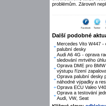
problémům. Zároveň nepři
Facebook
Twitter
Další podobné aktua
Mercedes Vito W447 - o
palubní desky
Audi A6 4G - oprava ra
sledování mrtvého úhlu
Oprava DME pro BMW F
výstupu řízení zapalova
Oprava palubní desky p
náhodné výpadky a res
Oprava ECU Valeo V40 
Oprava a testování jed
Audi, VW, Seat
Klíčová slova:
odblokov