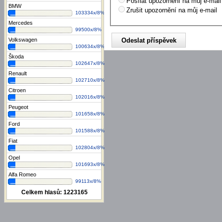
Posílat upozornění na můj e-mail
BMW
Zrušit upozornění na můj e-mail
103334x/8%
Mercedes
99500x/8%
Volkswagen
100634x/8%
Škoda
102647x/8%
Renault
102710x/8%
Citroen
102016x/8%
Peugeot
101658x/8%
Ford
101588x/8%
Fiat
102804x/8%
Opel
101693x/8%
Alfa Romeo
99113x/8%
Celkem hlasů:
1223165