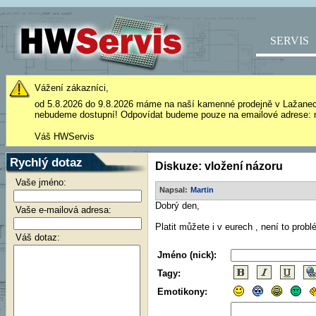
SERVIS
Vážení zákazníci,
od 5.8.2026 do 9.8.2026 máme na naší kamenné prodejně v Lažane
nebudeme dostupní! Odpovídat budeme pouze na emailové adrese: 
Váš HWServis
Rychlý dotaz
Diskuze: vložení názoru
Vaše jméno:
Napsal:
Martin
Dobrý den,
Vaše e-mailová adresa:
Platit můžete i v eurech , není to prob
Váš dotaz:
Jméno (nick):
Tagy:
Emotikony: