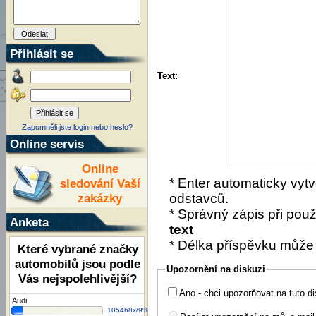
Přihlásit se
Text:
Zapomněli jste login nebo heslo?
Online servis
Online
* Enter automaticky vytv
sledování Vaší
zakázky
odstavců.
* Správný zápis při použí
Anketa
text
* Délka příspěvku může
Které vybrané značky
automobilů jsou podle
Upozornění na diskuzi
Vás nejspolehlivější?
Ano - chci upozorňovat na tuto di
Audi
105468x/9%