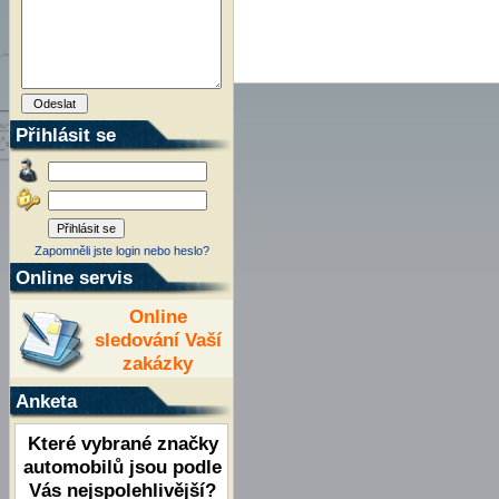
Přihlásit se
Zapomněli jste login nebo heslo?
Online servis
Online
sledování Vaší
zakázky
Anketa
Které vybrané značky
automobilů jsou podle
Vás nejspolehlivější?