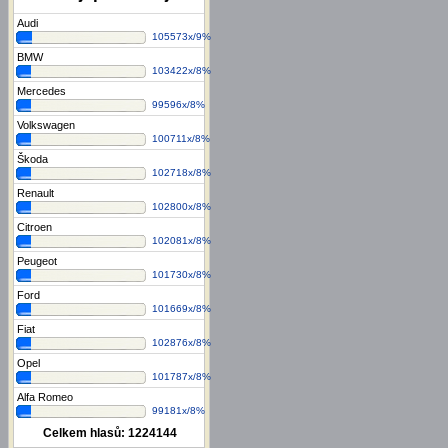
Audi
105573x/9%
BMW
103422x/8%
Mercedes
99596x/8%
Volkswagen
100711x/8%
Škoda
102718x/8%
Renault
102800x/8%
Citroen
102081x/8%
Peugeot
101730x/8%
Ford
101669x/8%
Fiat
102876x/8%
Opel
101787x/8%
Alfa Romeo
99181x/8%
Celkem hlasů:
1224144