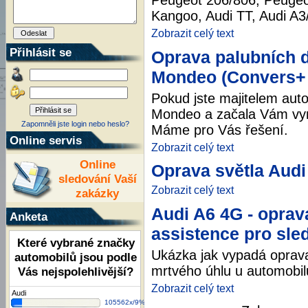
Peugeot 206/806, Peugeot
Kangoo, Audi TT, Audi A3/
Zobrazit celý text
Přihlásit se
Oprava palubních 
Mondeo (Convers+ 
Pokud jste majitelem aut
Mondeo a začala Vám vyne
Zapomněli jste login nebo heslo?
Máme pro Vás řešení.
Online servis
Zobrazit celý text
Online
Oprava světla Audi 
sledování Vaší
Zobrazit celý text
zakázky
Audi A6 4G - oprav
Anketa
assistence pro sle
Které vybrané značky
Ukázka jak vypadá oprava
automobilů jsou podle
mrtvého úhlu u automobil
Vás nejspolehlivější?
Zobrazit celý text
Audi
105562x/9%