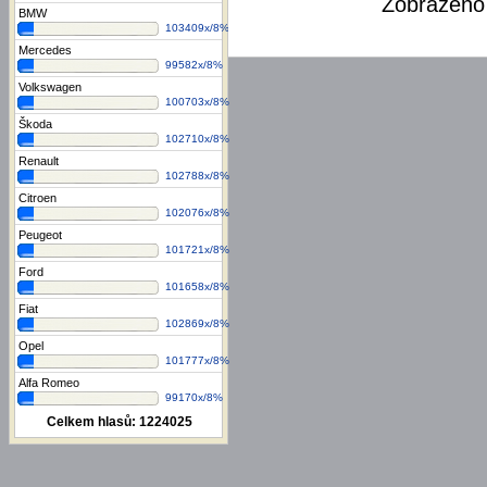
Zobrazen
BMW
103409x/8%
Mercedes
99582x/8%
Volkswagen
100703x/8%
Škoda
102710x/8%
Renault
102788x/8%
Citroen
102076x/8%
Peugeot
101721x/8%
Ford
101658x/8%
Fiat
102869x/8%
Opel
101777x/8%
Alfa Romeo
99170x/8%
Celkem hlasů:
1224025