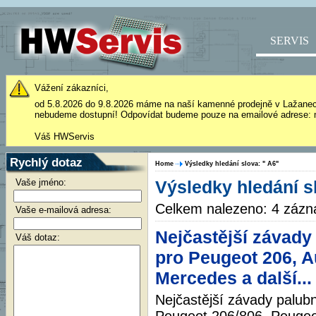
SERVIS
Vážení zákazníci,
od 5.8.2026 do 9.8.2026 máme na naší kamenné prodejně v Lažane
nebudeme dostupní! Odpovídat budeme pouze na emailové adrese: 
Váš HWServis
Rychlý dotaz
Home
Výsledky hledání slova: " A6"
Vaše jméno:
Výsledky hledání s
Celkem nalezeno: 4 záz
Vaše e-mailová adresa:
Nejčastější závady
Váš dotaz:
pro Peugeot 206, Au
Mercedes a další...
Nejčastější závady palub