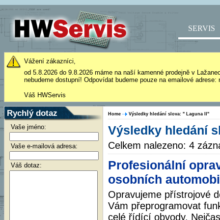
SERVIS
Vážení zákazníci,
od 5.8.2026 do 9.8.2026 máme na naší kamenné prodejně v Lažane
nebudeme dostupní! Odpovídat budeme pouze na emailové adrese: 
Váš HWServis
Rychlý dotaz
Home
Výsledky hledání slova: " Laguna II"
Vaše jméno:
Výsledky hledání sl
Celkem nalezeno: 4 záz
Vaše e-mailová adresa:
Profesionální opra
Váš dotaz:
osobních automobi
Opravujeme přístrojové 
Vám přeprogramovat funk
celé řídící obvody. Nejča