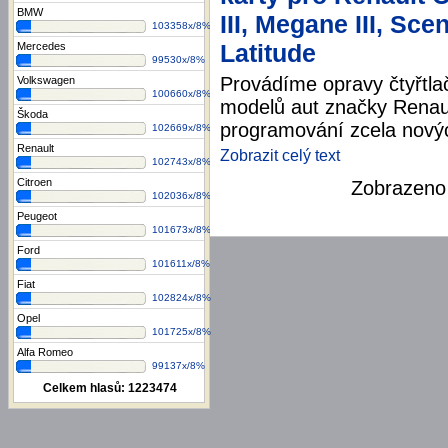
BMW
III, Megane III, Sce
103358x/8%
Latitude
Mercedes
99530x/8%
Provádíme opravy čtyřtla
Volkswagen
100660x/8%
modelů aut značky Renau
Škoda
programování zcela novýc
102669x/8%
Renault
Zobrazit celý text
102743x/8%
Citroen
Zobrazen
102036x/8%
Peugeot
101673x/8%
Ford
101611x/8%
Fiat
102824x/8%
Opel
101725x/8%
Alfa Romeo
99137x/8%
Celkem hlasů:
1223474