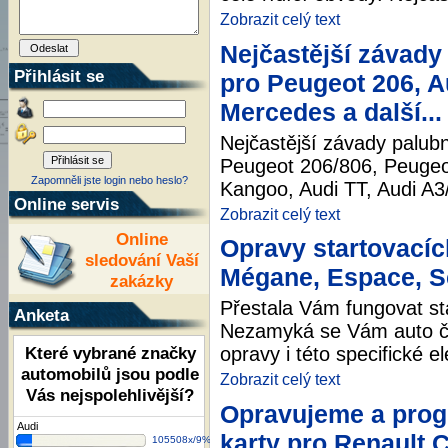
Zobrazit celý text
Nejčastější závady
Přihlásit se
pro Peugeot 206, Au
Mercedes a další...
Nejčastější závady palub
Peugeot 206/806, Peugeot
Zapomněli jste login nebo heslo?
Kangoo, Audi TT, Audi A3/
Online servis
Zobrazit celý text
Online
Opravy startovacích
sledování Vaší
Mégane, Espace, Sc
zakázky
Přestala Vám fungovat st
Anketa
Nezamyká se Vám auto či
Které vybrané značky
opravy i této specifické e
automobilů jsou podle
Zobrazit celý text
Vás nejspolehlivější?
Opravujeme a prog
Audi
karty pro Renault C
105508x/9%