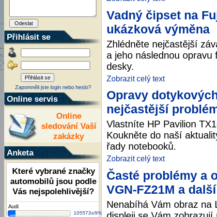
Vadný čipset na Fu
ukázková výměna
Přihlásit se
Zhlédněte nejčastější zá
a jeho následnou opravu
desky.
Zobrazit celý text
Zapomněli jste login nebo heslo?
Opravy dotykových 
Online servis
nejčastější problé
Online
Vlastníte HP Pavilion TX
sledování Vaší
Koukněte do naší aktualit
zakázky
řady notebooků.
Anketa
Zobrazit celý text
Které vybrané značky
Časté problémy a 
automobilů jsou podle
VGN-FZ21M a další 
Vás nejspolehlivější?
Nenabíhá Vám obraz na L
Audi
displeji se Vám zobrazují
105573x/9%