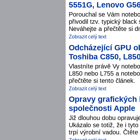
5551G, Lenovo G56
Porouchal se Vám notebo
přivodil tzv. typický bla
Neváhejte a přečtěte si d
Zobrazit celý text
Odcházející GPU o
Toshiba C850, L850
Vlastníte právě Vy noteb
L850 nebo L755 a notebo
přečtěte si tento článek.
Zobrazit celý text
Opravy grafických 
společnosti Apple
Již dlouhou dobu opravuje
Ukázalo se totiž, že i tyt
trpí výrobní vadou. Čtěte 