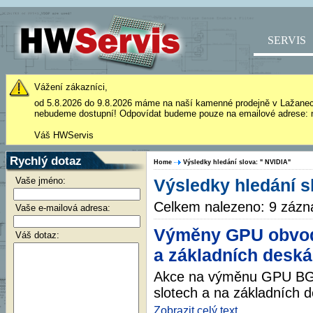
SERVIS
Vážení zákazníci,
od 5.8.2026 do 9.8.2026 máme na naší kamenné prodejně v Lažane
nebudeme dostupní! Odpovídat budeme pouze na emailové adrese: 
Váš HWServis
Rychlý dotaz
Home
Výsledky hledání slova: " NVIDIA"
Vaše jméno:
Výsledky hledání s
Celkem nalezeno: 9 záz
Vaše e-mailová adresa:
Výměny GPU obvod
Váš dotaz:
a základních desk
Akce na výměnu GPU BGA
slotech a na základních 
Zobrazit celý text