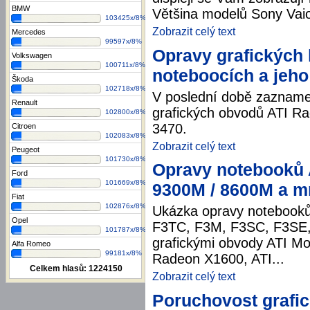
BMW
Většina modelů Sony Vai
103425x/8%
Zobrazit celý text
Mercedes
99597x/8%
Opravy grafických 
Volkswagen
100711x/8%
noteboocích a jeho
Škoda
102718x/8%
V poslední době zazname
Renault
grafických obvodů ATI R
102800x/8%
3470.
Citroen
102083x/8%
Zobrazit celý text
Peugeot
101730x/8%
Opravy notebooků 
Ford
101669x/8%
9300M / 8600M a m
Fiat
102876x/8%
Ukázka opravy notebooků
Opel
F3TC, F3M, F3SC, F3SE,
101787x/8%
grafickými obvody ATI Mo
Alfa Romeo
99181x/8%
Radeon X1600, ATI...
Celkem hlasů:
1224150
Zobrazit celý text
Poruchovost grafic