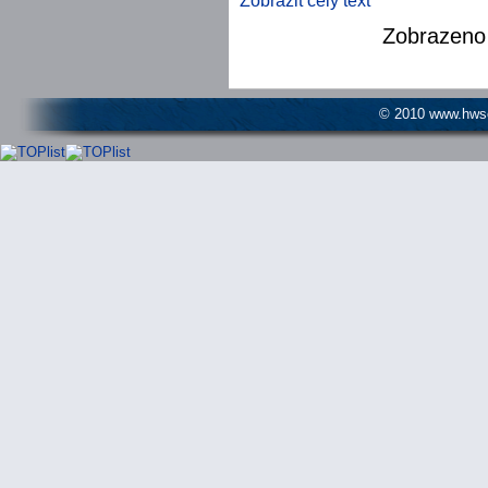
Zobrazit celý text
Zobrazen
© 2010 www.hwser