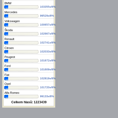
BMW
103355x/8%
Mercedes
99529x/8%
Volkswagen
100657x/8%
Škoda
102667x/8%
Renault
102741x/8%
Citroen
102033x/8%
Peugeot
101672x/8%
Ford
101609x/8%
Fiat
102819x/8%
Opel
101720x/8%
Alfa Romeo
99133x/8%
Celkem hlasů:
1223439