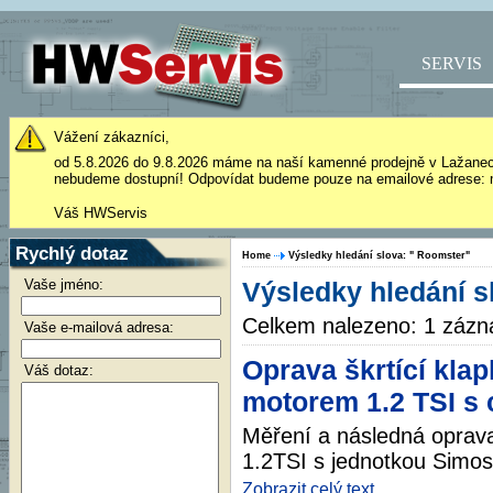
SERVIS
Vážení zákazníci,
od 5.8.2026 do 9.8.2026 máme na naší kamenné prodejně v Lažane
nebudeme dostupní! Odpovídat budeme pouze na emailové adrese: 
Váš HWServis
Rychlý dotaz
Home
Výsledky hledání slova: " Roomster"
Vaše jméno:
Výsledky hledání s
Celkem nalezeno: 1 záz
Vaše e-mailová adresa:
Oprava škrtící kla
Váš dotaz:
motorem 1.2 TSI s
Měření a následná oprava
1.2TSI s jednotkou Simos
Zobrazit celý text