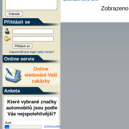
Zobrazen
Přihlásit se
Zapomněli jste login nebo heslo?
Online servis
Online
sledování Vaší
zakázky
Anketa
Které vybrané značky
automobilů jsou podle
Vás nejspolehlivější?
Audi
105504x/9%