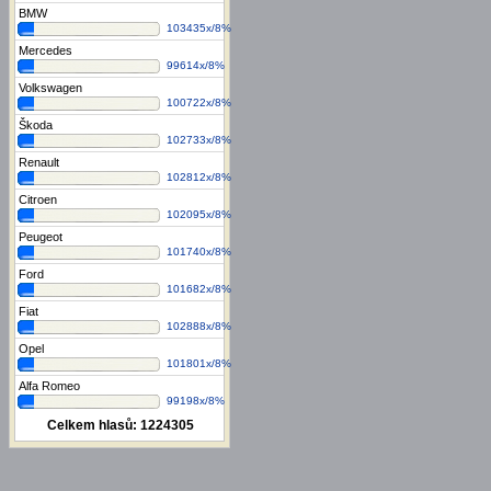
BMW
103435x/8%
Mercedes
99614x/8%
Volkswagen
100722x/8%
Škoda
102733x/8%
Renault
102812x/8%
Citroen
102095x/8%
Peugeot
101740x/8%
Ford
101682x/8%
Fiat
102888x/8%
Opel
101801x/8%
Alfa Romeo
99198x/8%
Celkem hlasů:
1224305