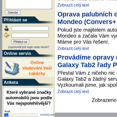
Zobrazit celý text
Oprava palubních 
Přihlásit se
Mondeo (Convers+ 
Pokud jste majitelem aut
Mondeo a začala Vám vyne
Máme pro Vás řešení.
Zapomněli jste login nebo heslo?
Zobrazit celý text
Online servis
Provádíme opravy 
Online
Galaxy Tab2 řady 
sledování Vaší
Přestal Vám z ničeho nic 
zakázky
Galaxy Tab2 a žádný serv
Anketa
Vyzkoumali jsme, jak spol
Zobrazit celý text
Které vybrané značky
automobilů jsou podle
Zobrazen
Vás nejspolehlivější?
Audi
105585x/9%