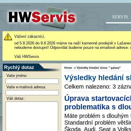
SERVIS
Vážení zákazníci,
od 5.8.2026 do 9.8.2026 máme na naší kamenné prodejně v Lažane
nebudeme dostupní! Odpovídat budeme pouze na emailové adrese: 
Váš HWServis
Rychlý dotaz
Home
Výsledky hledání slova: " galaxy"
Vaše jméno:
Výsledky hledání s
Celkem nalezeno: 3 záz
Vaše e-mailová adresa:
Úprava startovací
Váš dotaz:
problematika s dl
Máte problém s dlouhým 
Standardní problém větši
Škoda, Audi, Seat a Volk