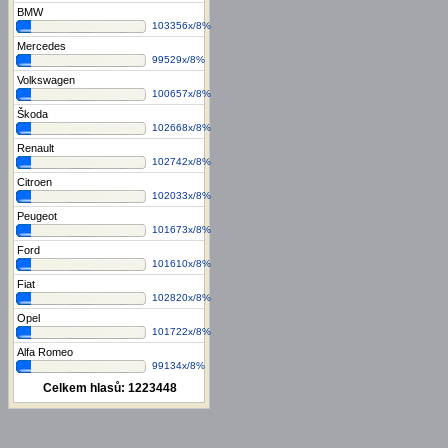
BMW
103356x/8%
Mercedes
99529x/8%
Volkswagen
100657x/8%
Škoda
102668x/8%
Renault
102742x/8%
Citroen
102033x/8%
Peugeot
101673x/8%
Ford
101610x/8%
Fiat
102820x/8%
Opel
101722x/8%
Alfa Romeo
99134x/8%
Celkem hlasů:
1223448