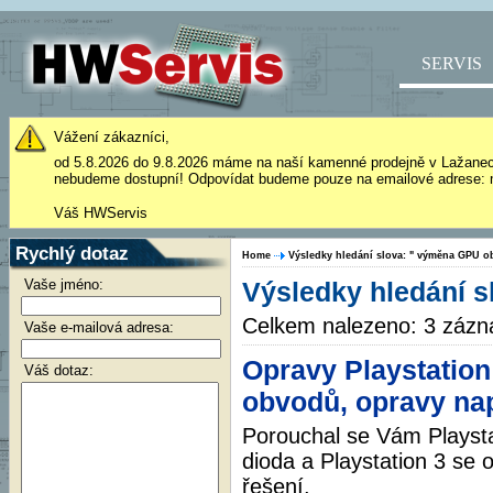
SERVIS
Vážení zákazníci,
od 5.8.2026 do 9.8.2026 máme na naší kamenné prodejně v Lažane
nebudeme dostupní! Odpovídat budeme pouze na emailové adrese: 
Váš HWServis
Rychlý dotaz
Home
Výsledky hledání slova: " výměna GPU 
Vaše jméno:
Výsledky hledání 
Celkem nalezeno: 3 záz
Vaše e-mailová adresa:
Opravy Playstation
Váš dotaz:
obvodů, opravy nap
Porouchal se Vám Playsta
dioda a Playstation 3 se 
řešení.