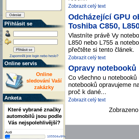
Zobrazit celý text
Odcházející GPU o
Přihlásit se
Toshiba C850, L850
Vlastníte právě Vy noteb
L850 nebo L755 a notebo
přečtěte si tento článek.
Zapomněli jste login nebo heslo?
Zobrazit celý text
Online servis
Opravy notebooků
Online
Co všechno u notebooků
sledování Vaší
notebooků opravujeme na 
zakázky
proč k dané...
Anketa
Zobrazit celý text
Zobrazen
Které vybrané značky
automobilů jsou podle
Vás nejspolehlivější?
Audi
105504x/9%