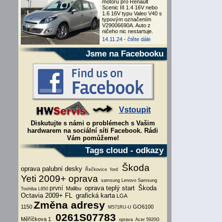
motoru pro Renault
Scenic III 1.4 16V nebo
1.6 16V typu Valeo V40 s
typovým označením
V29006690A. Auto z
ničeho nic nestartuje.
14.11.24 -
čtěte dále
Jsme na Facebooku
Vstoupit
Diskutujte s námi o problémech s Vašim
hardwarem na sociální síti Facebook. Rádi
Vám pomůžeme!
Tags cloud - odkazy
Škoda
oprava palubní desky
Řečkovice
ford
Yeti 2009+ oprava
samsung
Lenovo
Samsung
oprava teplý start
Škoda
první
Malibu
Toshiba L850
Octavia 2009+ FL
grafická karta
LGA
Změna adresy
1150
GO6100
M571RU-U
0261S07783
Měříčkova 1
oprava
Acer 5920G