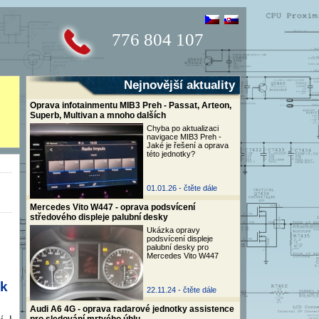
776 804 107
Nejnovější aktuality
Oprava infotainmentu MIB3 Preh - Passat, Arteon,
Superb, Multivan a mnoho dalších
Chyba po aktualizaci
navigace MIB3 Preh -
Jaké je řešení a oprava
této jednotky?
01.01.26 -
čtěte dále
Mercedes Vito W447 - oprava podsvícení
středového displeje palubní desky
Ukázka opravy
podsvícení displeje
palubní desky pro
Mercedes Vito W447
ok
22.11.24 -
čtěte dále
Audi A6 4G - oprava radarové jednotky assistence