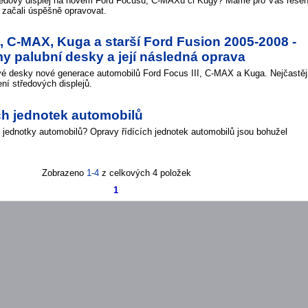
tředový displej na novém Ford Focusu, C-MAXu či Kugy? Máme pro Vás řešení
iž začali úspěšně opravovat.
I, C-MAX, Kuga a starší Ford Fusion 2005-2008 -
y palubní desky a její následná oprava
vé desky nové generace automobilů Ford Focus III, C-MAX a Kuga. Nejčastěj
ní středových displejů.
ch jednotek automobilů
 jednotky automobilů? Opravy řídících jednotek automobilů jsou bohužel
Zobrazeno
1-4
z celkových 4 položek
1