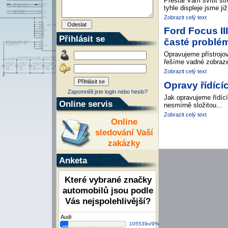
Přestal Vám svítit s
tyhle displeje jsme j
Zobrazit celý text
Ford Focus II
Přihlásit se
časté problém
Opravujeme přístrojo
řešíme vadné zobraze
Zobrazit celý text
Opravy řídící
Zapomněli jste login nebo heslo?
Jak opravujeme řídící
Online servis
nesmírně složitou...
Zobrazit celý text
Online
sledování Vaší
zakázky
Anketa
Které vybrané značky
automobilů jsou podle
Vás nejspolehlivější?
Audi
105539x/9%