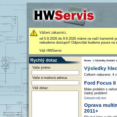
Vážení zákazníci,
od 5.8.2026 do 9.8.2026 máme na naší kamenné p
nebudeme dostupní! Odpovídat budeme pouze na e
Váš HWServis
Rychlý dotaz
Home
Výsledky hledání 
Vaše jméno:
Výsledky hled
Celkem nalezeno: 4 
Vaše e-mailová adresa:
Ford Focus II
Váš dotaz:
Máte problém s nefunk
žádný problém!
Zobrazit celý text
Oprava multim
2011+