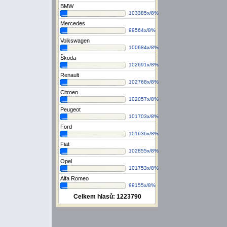
BMW
103385x/8%
Mercedes
99564x/8%
Volkswagen
100684x/8%
Škoda
102691x/8%
Renault
102768x/8%
Citroen
102057x/8%
Peugeot
101703x/8%
Ford
101636x/8%
Fiat
102855x/8%
Opel
101753x/8%
Alfa Romeo
99155x/8%
Celkem hlasů:
1223790