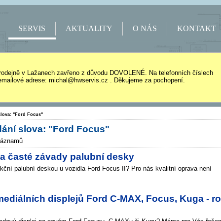
SERVIS
AKTUALITY
O NÁS
KONTAKT
rodejně v Lažanech zavřeno z důvodu DOVOLENÉ. Na telefonních číslech
mailové adrese: michal@hwservis.cz . Děkujeme za pochopení.
slova: "Ford Focus"
ání slova: "Ford Focus"
záznamů
 a časté závady palubní desky
ční palubní deskou u vozidla Ford Focus II? Pro nás kvalitní oprava není
ediálních displejů Ford C-MAX, Focus, Kuga - r